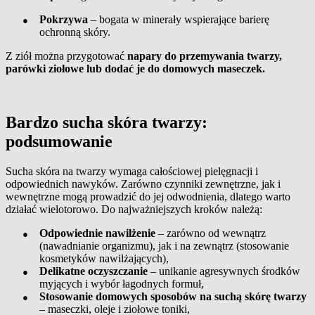
●
Pokrzywa
– bogata w minerały wspierające barierę
ochronną skóry.
Z ziół można przygotować
napary do przemywania twarzy,
parówki ziołowe lub dodać je do domowych maseczek.
Bardzo sucha skóra twarzy:
podsumowanie
Sucha skóra na twarzy wymaga całościowej pielęgnacji i
odpowiednich nawyków. Zarówno czynniki zewnętrzne, jak i
wewnętrzne mogą prowadzić do jej odwodnienia, dlatego warto
działać wielotorowo. Do najważniejszych kroków należą:
●
Odpowiednie nawilżenie
– zarówno od wewnątrz
(nawadnianie organizmu), jak i na zewnątrz (stosowanie
kosmetyków nawilżających)
,
●
Delikatne oczyszczanie
– unikanie agresywnych środków
myjących i wybór łagodnych formuł
,
●
Stosowanie domowych sposobów na suchą skórę twarzy
– maseczki, oleje i ziołowe toniki
,