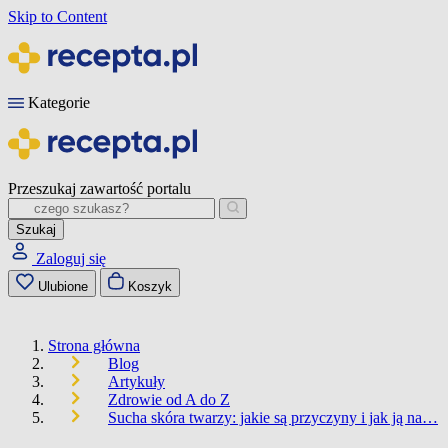
Skip to Content
Kategorie
Przeszukaj zawartość portalu
Szukaj
Zaloguj się
Ulubione
Koszyk
Strona główna
Blog
Artykuły
Zdrowie od A do Z
Sucha skóra twarzy: jakie są przyczyny i jak ją na…