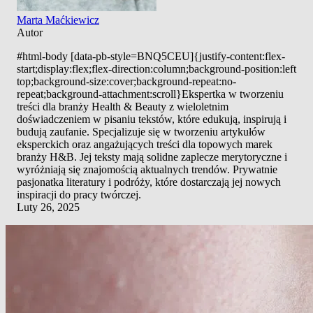
Marta Maćkiewicz
Autor
#html-body [data-pb-style=BNQ5CEU]{justify-content:flex-
start;display:flex;flex-direction:column;background-position:left
top;background-size:cover;background-repeat:no-
repeat;background-attachment:scroll}Ekspertka w tworzeniu
treści dla branży Health & Beauty z wieloletnim
doświadczeniem w pisaniu tekstów, które edukują, inspirują i
budują zaufanie. Specjalizuje się w tworzeniu artykułów
eksperckich oraz angażujących treści dla topowych marek
branży H&B. Jej teksty mają solidne zaplecze merytoryczne i
wyróżniają się znajomością aktualnych trendów. Prywatnie
pasjonatka literatury i podróży, które dostarczają jej nowych
inspiracji do pracy twórczej.
Luty 26, 2025