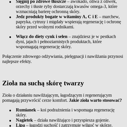
●
Sięgnij po zdrowe tłuszcze
– awokado, oliwa z oliwek,
orzechy i tłuste ryby dostarczają kwasów omega-3, które
wzmacniają barierę ochronną skóry.
●
Jedz produkty bogate w witaminy A, C i E
– marchew,
papryka, cytrusy i migdały wspierają regenerację i ochronę
skóry przed wolnymi rodnikami.
●
Włącz do diety cynk i selen
– znajdziesz je w pestkach
dyni, jajach i pełnoziarnistych produktach, które
wspomagają regenerację skóry.
Połączenie zdrowego odżywiania, pielęgnacji i nawilżania przynosi
najlepsze efekty.
Zioła na suchą skórę twarzy
Zioła o działaniu nawilżającym, łagodzącym i regenerującym
pomagają przywrócić cerze komfort.
Jakie zioła warto stosować?
●
Rumianek
– koi podrażnienia i wspomaga regenerację
skóry.
●
Nagietek
– działa nawilżająco i przyspiesza gojenie.
●
Lipa
– łagodzi suchość i zatrzymuje wilgoć w skórze.