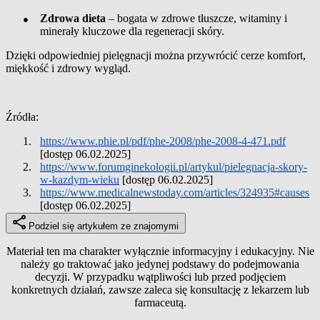
●
Zdrowa dieta
– bogata w zdrowe tłuszcze, witaminy i
minerały kluczowe dla regeneracji skóry.
Dzięki odpowiedniej pielęgnacji można przywrócić cerze komfort,
miękkość i zdrowy wygląd.
Źródła:
1.
https://www.phie.pl/pdf/phe-2008/phe-2008-4-471.pdf
[dostęp 06.02.2025]
2.
https://www.forumginekologii.pl/artykul/pielegnacja-skory-
w-kazdym-wieku
[dostęp 06.02.2025]
3.
https://www.medicalnewstoday.com/articles/324935#causes
[dostęp 06.02.2025]
Podziel się artykułem ze znajomymi
Materiał ten ma charakter wyłącznie informacyjny i edukacyjny. Nie
należy go traktować jako jedynej podstawy do podejmowania
decyzji. W przypadku wątpliwości lub przed podjęciem
konkretnych działań, zawsze zaleca się konsultację z lekarzem lub
farmaceutą.