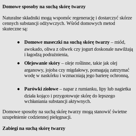
Domowe sposoby na suchą skórę twarzy
Naturalne składniki mogą wspomóc regenerację i dostarczyć skórze
cennych substancji odżywczych. Wśród domowych metod
skuteczne są:
●
Domowe maseczki na suchą skórę twarzy
– miód,
awokado, oliwa z oliwek czy jogurt doskonale nawilżają
i łagodzą podrażnienia
,
●
Olejowanie skóry
– oleje roślinne, takie jak olej
arganowy, jojoba czy migdałowy, pomagają zatrzymać
wodę w naskórku i wzmacniają jego barierę ochronną
,
●
Parówki ziołowe
– napar z rumianku, lipy lub nagietka
działa kojąco i przygotowuje skórę do lepszego
wchłaniania substancji aktywnych.
Domowe sposoby na suchą skórę twarzy mogą stanowić świetne
uzupełnienie codziennej pielęgnacji.
Zabiegi na suchą skórę twarzy