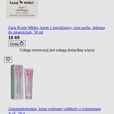
Ziaja Kozie Mleko, krem 1 nawilżający, cera sucha, skłonna
do zmarszczek, 50 ml
10
69
Dodaj
Usługa rezerwacji jest usługą domyślną
więcej
Alantandermoline, krem ochronny półtłusty z witaminami
A+E, 50 g