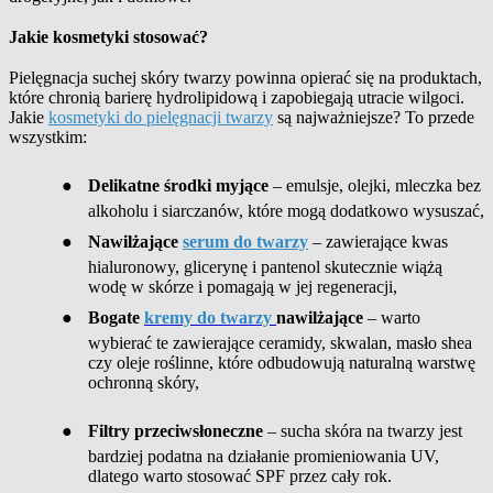
Jakie kosmetyki stosować?
Pielęgnacja suchej skóry twarzy powinna opierać się na produktach,
które chronią barierę hydrolipidową i zapobiegają utracie wilgoci.
Jakie
kosmetyki do pielęgnacji twarzy
są najważniejsze? To przede
wszystkim:
●
Delikatne środki myjące
– emulsje, olejki, mleczka bez
alkoholu i siarczanów, które mogą dodatkowo wysuszać
,
●
Nawilżające
serum do twarzy
– zawierające kwas
hialuronowy, glicerynę i pantenol skutecznie wiążą
wodę w skórze i pomagają w jej regeneracji
,
●
Bogate
kremy do twarzy
nawilżające
– warto
wybierać te zawierające ceramidy, skwalan, masło shea
czy oleje roślinne, które odbudowują naturalną warstwę
ochronną skóry
,
●
Filtry przeciwsłoneczne
– sucha skóra na twarzy jest
bardziej podatna na działanie promieniowania UV,
dlatego warto stosować SPF przez cały rok.