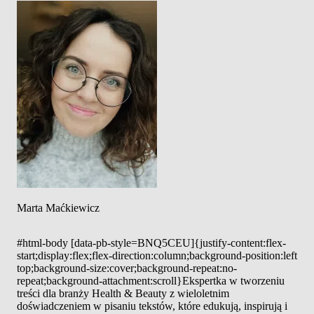
Marta Maćkiewicz
#html-body [data-pb-style=BNQ5CEU]{justify-content:flex-
start;display:flex;flex-direction:column;background-position:left
top;background-size:cover;background-repeat:no-
repeat;background-attachment:scroll}Ekspertka w tworzeniu
treści dla branży Health & Beauty z wieloletnim
doświadczeniem w pisaniu tekstów, które edukują, inspirują i