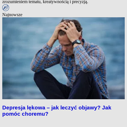
zrozumieniem tematu, kreatywnością i precyzją.
Najnowsze
Depresja lękowa – jak leczyć objawy? Jak
pomóc choremu?