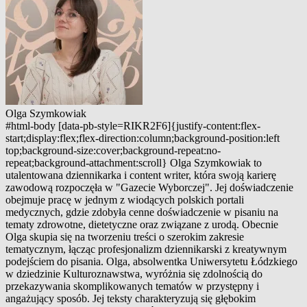
Olga Szymkowiak
#html-body [data-pb-style=RIKR2F6]{justify-content:flex-
start;display:flex;flex-direction:column;background-position:left
top;background-size:cover;background-repeat:no-
repeat;background-attachment:scroll} Olga Szymkowiak to
utalentowana dziennikarka i content writer, która swoją karierę
zawodową rozpoczęła w "Gazecie Wyborczej". Jej doświadczenie
obejmuje pracę w jednym z wiodących polskich portali
medycznych, gdzie zdobyła cenne doświadczenie w pisaniu na
tematy zdrowotne, dietetyczne oraz związane z urodą. Obecnie
Olga skupia się na tworzeniu treści o szerokim zakresie
tematycznym, łącząc profesjonalizm dziennikarski z kreatywnym
podejściem do pisania. Olga, absolwentka Uniwersytetu Łódzkiego
w dziedzinie Kulturoznawstwa, wyróżnia się zdolnością do
przekazywania skomplikowanych tematów w przystępny i
angażujący sposób. Jej teksty charakteryzują się głębokim