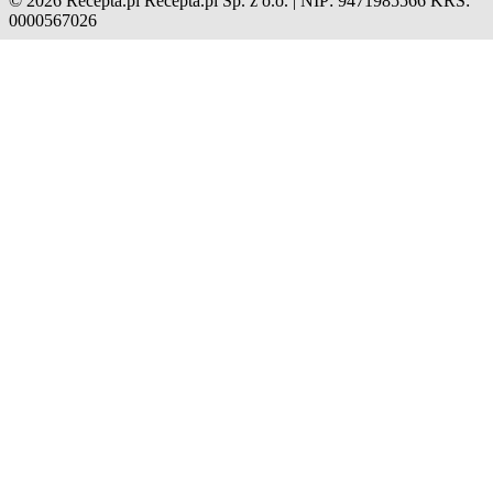
© 2026 Recepta.pl
Recepta.pl Sp. z o.o. | NIP: 9471985566
KRS:
0000567026