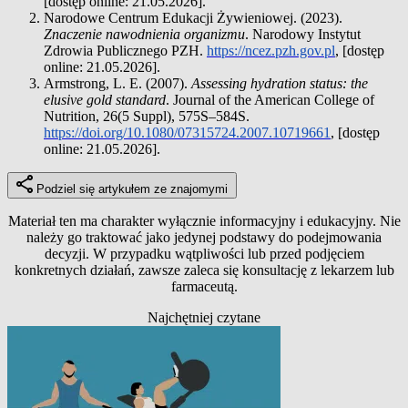
[dostęp online: 21.05.2026].
Narodowe Centrum Edukacji Żywieniowej. (2023).
Znaczenie nawodnienia organizmu
. Narodowy Instytut
Zdrowia Publicznego PZH.
https://ncez.pzh.gov.pl
, [dostęp
online: 21.05.2026].
Armstrong, L. E. (2007).
Assessing hydration status: the
elusive gold standard
. Journal of the American College of
Nutrition, 26(5 Suppl), 575S–584S.
https://doi.org/10.1080/07315724.2007.10719661
, [dostęp
online: 21.05.2026].
Podziel się artykułem ze znajomymi
Materiał ten ma charakter wyłącznie informacyjny i edukacyjny. Nie
należy go traktować jako jedynej podstawy do podejmowania
decyzji. W przypadku wątpliwości lub przed podjęciem
konkretnych działań, zawsze zaleca się konsultację z lekarzem lub
farmaceutą.
Najchętniej czytane