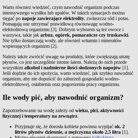
Warto również wiedzieć, czym nawodnić organizm podczas
intensywnego wysiłku lub upałów. W takich sytuacjach można
sięgać po
napoje zawierające elektrolity
, zwłaszcza sód i potas.
Pomagają one utrzymać prawidłową równowagę wodno-
elektrolitową organizmu [3]. Dobrym wyborem są też owoce i
warzywa, takie jak
arbuz, ogórek, pomarańcze czy truskawki
.
Nie tylko dostarczają wody, ale również witamin i minerałów
wspierających organizm [2].
Należy także zwrócić uwagę na produkty, które zwiększają utratę
płynów, co jest szczególnie istotne latem. Należą do nich przede
wszystkim
alkohol i nadmierne ilości słodzonych napojów
[1].
Jeśli dojdzie do ich spożycia, warto wiedzieć, jak szybko nawodnić
organizm, aby nie dopuścić do zaburzeń gospodarki wodno-
elektrolitowej, osłabienia oraz pogorszenia pracy organizmu.
Ile wody pić, aby nawodnić organizm?
Zapotrzebowanie na wodę zależy od
wieku, płci, aktywności
fizycznej i temperatury na zewnątrz
.
Przyjmuje się, że dorosła kobieta powinna wypijać
ok. 2
litrów płynów dziennie, a mężczyzna około 2,5 litra
[1].
Można również skorzystać z gotowego
kalkulatora