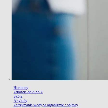
Hormony
Zdrowie od A do Z
Skóra
Artykuły
Zatrzymanie wody w organizmie : objawy