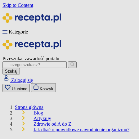
Skip to Content
Kategorie
Przeszukaj zawartość portalu
Szukaj
Zaloguj się
Ulubione
Koszyk
Strona główna
Blog
Artykuły
Zdrowie od A do Z
Jak dbać o prawidłowe nawodnienie organizmu?