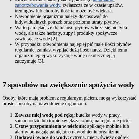
zapotrzebowania wody
, zwłaszcza że w czasie upałów,
treningów lub choroby ilość ta może być większa.
Nawodnienie organizmu należy dostosować do
indywidualnych potrzeb oraz poziomu utraty płynów.
Warto pamiętać, że do bilansu płynów wlicza się nie tylko
wodę, ale także herbaty, zupy i produkty spożywcze
zawierające wodę [2].
W przypadku odwodnienia najlepiej pić małe ilości płynów
regularnie, zamiast wypijać dużą ilość naraz. Dzięki temu
organizm lepiej wykorzystuje wodę i skuteczniej ją
zatrzymuje [3].
7 sposobów na zwiększenie spożycia wody
Osoby, które mają problem z regularnym piciem, mogą wykorzystać
proste sposoby na nawodnienie organizmu.
Zawsze miej wodę pod ręką
: butelka wody w pracy,
samochodzie lub torbie zwiększa szansę na regularne picie.
Ustaw przypomnienia w telefonie
: aplikacje mobilne lub
alarmy pomagają pamiętać o nawodnieniu organizmu.
Dodawaj owoce do wody
: cytryna, mięta, świeży ogórek