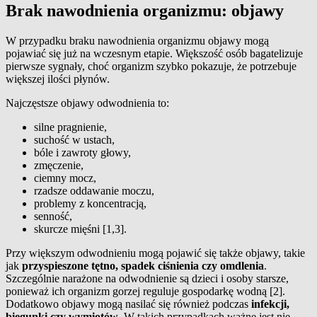
Brak nawodnienia organizmu: objawy
W przypadku braku nawodnienia organizmu objawy mogą
pojawiać się już na wczesnym etapie. Większość osób bagatelizuje
pierwsze sygnały, choć organizm szybko pokazuje, że potrzebuje
większej ilości płynów.
Najczęstsze objawy odwodnienia to:
silne pragnienie,
suchość w ustach,
bóle i zawroty głowy,
zmęczenie,
ciemny mocz,
rzadsze oddawanie moczu,
problemy z koncentracją,
senność,
skurcze mięśni [1,3].
Przy większym odwodnieniu mogą pojawić się także objawy, takie
jak
przyspieszone tętno, spadek ciśnienia czy omdlenia
.
Szczególnie narażone na odwodnienie są dzieci i osoby starsze,
ponieważ ich organizm gorzej reguluje gospodarkę wodną [2].
Dodatkowo objawy mogą nasilać się również podczas
infekcji,
biegunki czy wymiotów
. W takich przypadkach ważne jest nie