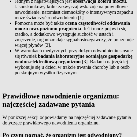
Jednym z najłatwiejszych jest
obserwacja koloru moczu
.
Jasnosłomkowy kolor zazwyczaj wskazuje na prawidłowe
nawodnienie, natomiast ciemnożółty o intensywnym zapachu
może świadczyć o odwodnieniu [1].
Pomocna może być także
ocena częstotliwości oddawania
moczu oraz poziomu pragnienia
. Jeśli mocz pojawia się
rzadko, a dodatkowo występuje suchość w ustach i
zmęczenie, organizm daje sygnał ostrzegawczy, że potrzebuje
więcej płynów [2].
W warunkach medycznych przy dużym odwodnieniu stosuje
się również
badania laboratoryjne oceniające gospodarkę
wodno-elektrolitową organizmu
[3]. Badania najczęściej
wykonuje się u dzieci w trakcie trwania choroby lub u osób
po skrajnym wysiłku fizycznym.
Prawidłowe nawodnienie organizmu:
najczęściej zadawane pytania
W poniższej sekcji odpowiadamy na najczęściej zadawane pytania
dotyczące prawidłowego nawodnienia organizmu.
Po czym poznać, że organizm jest odwodniony?