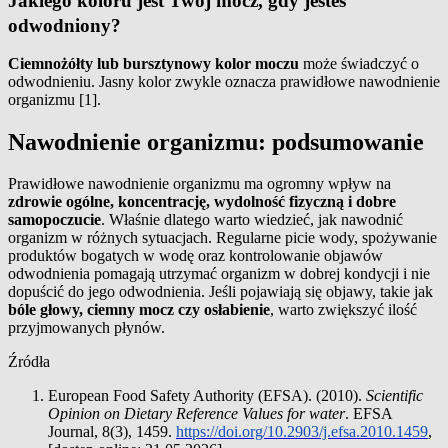
Jakiego koloru jest Twój mocz, gdy jesteś
odwodniony?
Ciemnożółty lub bursztynowy kolor moczu
może świadczyć o
odwodnieniu. Jasny kolor zwykle oznacza prawidłowe nawodnienie
organizmu [1].
Nawodnienie organizmu: podsumowanie
Prawidłowe nawodnienie organizmu ma ogromny wpływ na
zdrowie ogólne, koncentrację, wydolność fizyczną i dobre
samopoczucie
. Właśnie dlatego warto wiedzieć, jak nawodnić
organizm w różnych sytuacjach. Regularne picie wody, spożywanie
produktów bogatych w wodę oraz kontrolowanie objawów
odwodnienia pomagają utrzymać organizm w dobrej kondycji i nie
dopuścić do jego odwodnienia. Jeśli pojawiają się objawy, takie jak
bóle głowy, ciemny mocz czy osłabienie
, warto zwiększyć ilość
przyjmowanych płynów.
Źródła
European Food Safety Authority (EFSA). (2010).
Scientific
Opinion on Dietary Reference Values for water
. EFSA
Journal, 8(3), 1459.
https://doi.org/10.2903/j.efsa.2010.1459
,