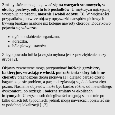
Zmiany skórne mogą pojawiać się
na wargach sromowych, w
okolicy pochwy, odbytu lub pośladków
. U mężczyzn najczęściej
występują na
prąciu, mosznie i wokół odbytu
[3]. W większości
przypadków pierwsze objawy opryszczki narządów płciowych
bywają bardziej nasilone niż kolejne nawroty choroby. Dodatkowo
pojawia się wówczas:
ogólne osłabienie organizmu,
gorączka,
bóle głowy i stawów.
Z tego powodu infekcja często mylona jest z przeziębieniem czy
grypą [2].
Objawy zewnętrzne mogą przypominać
infekcje grzybicze,
bakteryjne, wrastające włoski, podrażnienia skóry lub inne
choroby
przenoszone drogą płciową [1], dlatego bardzo często
bagatelizuje się problem, a pacjenci zgłaszają się do lekarza zbyt
późno. Nasilenie objawów może być bardzo różne, od niewielkiego
dyskomfortu po rozległe i
bolesne zmiany w okolicach
intymnych
. U części osób dolegliwości ustępują samoistnie po
kilku dniach lub tygodniach, jednak mogą nawracać i pojawiać się
w podobnej lokalizacji [1,2].