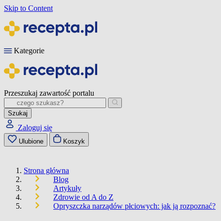
Skip to Content
Kategorie
Przeszukaj zawartość portalu
Szukaj
Zaloguj się
Ulubione
Koszyk
Strona główna
Blog
Artykuły
Zdrowie od A do Z
Opryszczka narządów płciowych: jak ją rozpoznać?