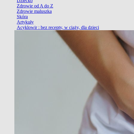
Dziecko
Zdrowie od A do Z
Zdrowie maluszka
Skóra
Artykuły
Acyklowir : bez recepty, w ciąży, dla dzieci