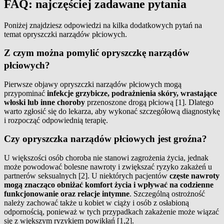
FAQ: najczęściej zadawane pytania
Poniżej znajdziesz odpowiedzi na kilka dodatkowych pytań na
temat opryszczki narządów płciowych.
Z czym można pomylić opryszczkę narządów
płciowych?
Pierwsze objawy opryszczki narządów płciowych mogą
przypominać
infekcje grzybicze, podrażnienia skóry, wrastające
włoski lub inne choroby
przenoszone drogą płciową [1]. Dlatego
warto zgłosić się do lekarza, aby wykonać szczegółową diagnostykę
i rozpocząć odpowiednią terapię.
Czy opryszczka narządów płciowych jest groźna?
U większości osób choroba nie stanowi zagrożenia życia, jednak
może powodować bolesne nawroty i zwiększać ryzyko zakażeń u
partnerów seksualnych [2]. U niektórych pacjentów
częste nawroty
mogą znacząco obniżać komfort życia i wpływać na codzienne
funkcjonowanie oraz relacje intymne
. Szczególną ostrożność
należy zachować także u kobiet w ciąży i osób z osłabioną
odpornością, ponieważ w tych przypadkach zakażenie może wiązać
się z większym ryzykiem powikłań [1,2].