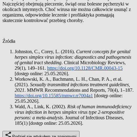
Najczęściej obejmują pieczenie, świąd oraz bolesne pęcherzyki w
okolicach intymnych. Choć wirusa nie można całkowicie usunąć z
organizmu, odpowiednie leczenie i profilaktyka pomagają
skutecznie kontrolować przebieg choroby.
Źródła
Johnston, C., Corey, L. (2016).
Current concepts for genital
herpes simplex virus infection: diagnostics and pathogenesis
of genital tract shedding
. Clinical Microbiology Reviews,
29(1), 149–161.
https://doi.org/10.1128/CMR.00043-15
[dostęp online: 25.05.2026].
Workowski, K. A., Bachmann, L. H., Chan, P. A., et al.
(2021).
Sexually transmitted infections treatment guidelines,
2021
. MMWR Recommendations and Reports, 70(4), 1–187.
https://doi.org/10.15585/mmwr.rr7004a1
[dostęp online:
25.05.2026].
Wald, A., Link, K. (2002).
Risk of human immunodeficiency
virus infection in herpes simplex virus type 2-seropositive
persons: a meta-analysis
. Journal of Infectious Diseases,
185(1) [dostęp online: 25.05.2026].
Podziel się artykułem ze znajomymi