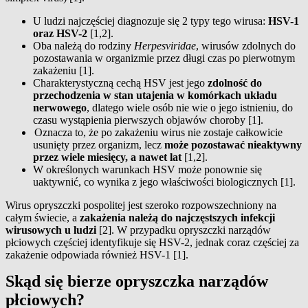
U ludzi najczęściej diagnozuje się 2 typy tego wirusa:
HSV-1
oraz HSV-2
[1,2].
Oba należą do rodziny
Herpesviridae
, wirusów zdolnych do
pozostawania w organizmie przez długi czas po pierwotnym
zakażeniu [1].
Charakterystyczną cechą HSV jest jego
zdolność do
przechodzenia w stan utajenia w komórkach układu
nerwowego
, dlatego wiele osób nie wie o jego istnieniu, do
czasu wystąpienia pierwszych objawów choroby [1].
Oznacza to, że po zakażeniu wirus nie zostaje całkowicie
usunięty przez organizm, lecz
może pozostawać nieaktywny
przez wiele miesięcy, a nawet lat
[1,2].
W określonych warunkach HSV może ponownie się
uaktywnić, co wynika z jego właściwości biologicznych [1].
Wirus opryszczki pospolitej jest szeroko rozpowszechniony na
całym świecie, a
zakażenia należą do najczęstszych infekcji
wirusowych u ludzi
[2]. W przypadku opryszczki narządów
płciowych częściej identyfikuje się HSV-2, jednak coraz częściej za
zakażenie odpowiada również HSV-1 [1].
Skąd się bierze opryszczka narządów
płciowych?