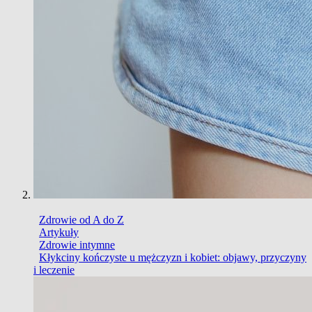
Zdrowie od A do Z
Artykuły
Zdrowie intymne
Kłykciny kończyste u mężczyzn i kobiet: objawy, przyczyny
i leczenie