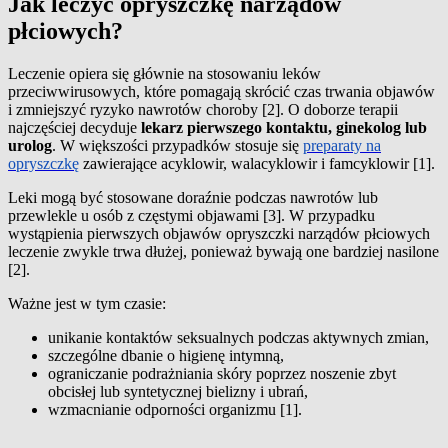
Jak leczyć opryszczkę narządów
płciowych?
Leczenie opiera się głównie na stosowaniu leków
przeciwwirusowych, które pomagają skrócić czas trwania objawów
i zmniejszyć ryzyko nawrotów choroby [2]. O doborze terapii
najczęściej decyduje
lekarz pierwszego kontaktu, ginekolog lub
urolog
. W większości przypadków stosuje się
preparaty na
opryszczkę
zawierające acyklowir, walacyklowir i famcyklowir [1].
Leki mogą być stosowane doraźnie podczas nawrotów lub
przewlekle u osób z częstymi objawami [3]. W przypadku
wystąpienia pierwszych objawów opryszczki narządów płciowych
leczenie zwykle trwa dłużej, ponieważ bywają one bardziej nasilone
[2].
Ważne jest w tym czasie:
unikanie kontaktów seksualnych podczas aktywnych zmian,
szczególne dbanie o higienę intymną,
ograniczanie podrażniania skóry poprzez noszenie zbyt
obcisłej lub syntetycznej bielizny i ubrań,
wzmacnianie odporności organizmu [1].