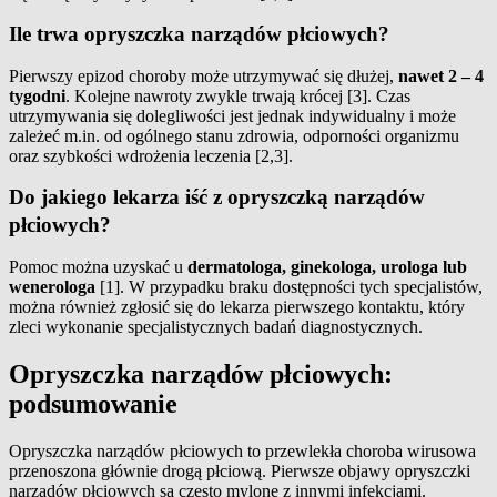
Ile trwa opryszczka narządów płciowych?
Pierwszy epizod choroby może utrzymywać się dłużej,
nawet 2 – 4
tygodni
. Kolejne nawroty zwykle trwają krócej [3]. Czas
utrzymywania się dolegliwości jest jednak indywidualny i może
zależeć m.in. od ogólnego stanu zdrowia, odporności organizmu
oraz szybkości wdrożenia leczenia [2,3].
Do jakiego lekarza iść z opryszczką narządów
płciowych?
Pomoc można uzyskać u
dermatologa, ginekologa, urologa lub
wenerologa
[1]. W przypadku braku dostępności tych specjalistów,
można również zgłosić się do lekarza pierwszego kontaktu, który
zleci wykonanie specjalistycznych badań diagnostycznych.
Opryszczka narządów płciowych:
podsumowanie
Opryszczka narządów płciowych to przewlekła choroba wirusowa
przenoszona głównie drogą płciową. Pierwsze objawy opryszczki
narządów płciowych są często mylone z innymi infekcjami.