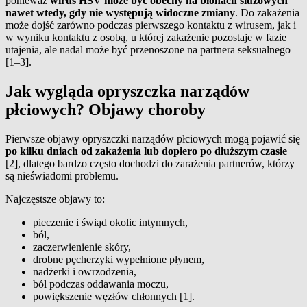
ponieważ
wirus HSV może być obecny na błonach śluzowych
nawet wtedy, gdy nie występują widoczne zmiany
. Do zakażenia
może dojść zarówno podczas pierwszego kontaktu z wirusem, jak i
w wyniku kontaktu z osobą, u której zakażenie pozostaje w fazie
utajenia, ale nadal może być przenoszone na partnera seksualnego
[1–3].
Jak wygląda opryszczka narządów
płciowych? Objawy choroby
Pierwsze objawy opryszczki narządów płciowych mogą pojawić się
po kilku dniach od zakażenia lub dopiero po dłuższym czasie
[2], dlatego bardzo często dochodzi do zarażenia partnerów, którzy
są nieświadomi problemu.
Najczęstsze objawy to:
pieczenie i świąd okolic intymnych,
ból,
zaczerwienienie skóry,
drobne pęcherzyki wypełnione płynem,
nadżerki i owrzodzenia,
ból podczas oddawania moczu,
powiększenie węzłów chłonnych [1].