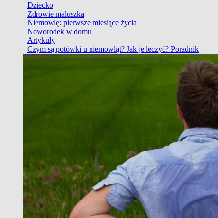
Dziecko
Zdrowie maluszka
Niemowlę: pierwsze miesiące życia
Noworodek w domu
Artykuły
Czym są potówki u niemowląt? Jak je leczyć? Poradnik