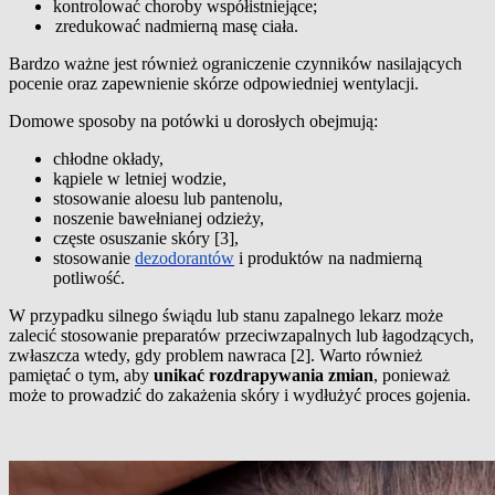
kontrolować choroby współistniejące;
zredukować nadmierną masę ciała.
Bardzo ważne jest również ograniczenie czynników nasilających
pocenie oraz zapewnienie skórze odpowiedniej wentylacji.
Domowe sposoby na potówki u dorosłych obejmują:
chłodne okłady,
kąpiele w letniej wodzie,
stosowanie aloesu lub pantenolu,
noszenie bawełnianej odzieży,
częste osuszanie skóry [3],
stosowanie
dezodorantów
i produktów na nadmierną
potliwość.
W przypadku silnego świądu lub stanu zapalnego lekarz może
zalecić stosowanie preparatów przeciwzapalnych lub łagodzących,
zwłaszcza wtedy, gdy problem nawraca [2]. Warto również
pamiętać o tym, aby
unikać rozdrapywania zmian
, ponieważ
może to prowadzić do zakażenia skóry i wydłużyć proces gojenia.