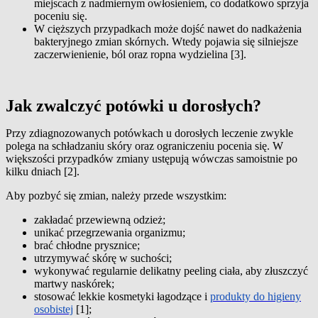
miejscach z nadmiernym owłosieniem, co dodatkowo sprzyja
poceniu się.
W cięższych przypadkach może dojść nawet do nadkażenia
bakteryjnego zmian skórnych. Wtedy pojawia się silniejsze
zaczerwienienie, ból oraz ropna wydzielina [3].
Jak zwalczyć potówki u dorosłych?
Przy zdiagnozowanych potówkach u dorosłych leczenie zwykle
polega na schładzaniu skóry oraz ograniczeniu pocenia się. W
większości przypadków zmiany ustępują wówczas samoistnie po
kilku dniach [2].
Aby pozbyć się zmian, należy przede wszystkim:
zakładać przewiewną odzież;
unikać przegrzewania organizmu;
brać chłodne prysznice;
utrzymywać skórę w suchości;
wykonywać regularnie delikatny peeling ciała, aby złuszczyć
martwy naskórek;
stosować lekkie kosmetyki łagodzące i
produkty do higieny
osobistej
[1];