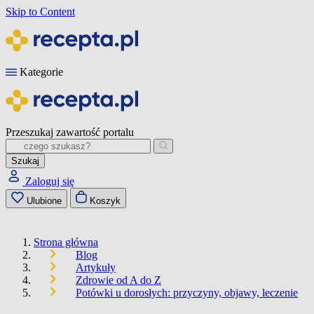
Skip to Content
Kategorie
Przeszukaj zawartość portalu
Szukaj
Zaloguj się
Ulubione
Koszyk
Strona główna
Blog
Artykuły
Zdrowie od A do Z
Potówki u dorosłych: przyczyny, objawy, leczenie