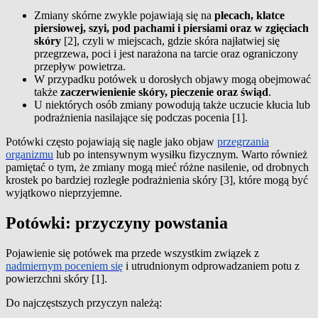
Zmiany skórne zwykle pojawiają się na
plecach, klatce
piersiowej, szyi, pod pachami i piersiami oraz w zgięciach
skóry
[2], czyli w miejscach, gdzie skóra najłatwiej się
przegrzewa, poci i jest narażona na tarcie oraz ograniczony
przepływ powietrza.
W przypadku potówek u dorosłych objawy mogą obejmować
także
zaczerwienienie skóry, pieczenie oraz świąd
.
U niektórych osób zmiany powodują także uczucie kłucia lub
podrażnienia nasilające się podczas pocenia [1].
Potówki często pojawiają się nagle jako objaw
przegrzania
organizmu
lub po intensywnym wysiłku fizycznym. Warto również
pamiętać o tym, że zmiany mogą mieć różne nasilenie, od drobnych
krostek po bardziej rozległe podrażnienia skóry [3], które mogą być
wyjątkowo nieprzyjemne.
Potówki: przyczyny powstania
Pojawienie się potówek ma przede wszystkim związek z
nadmiernym poceniem się
i utrudnionym odprowadzaniem potu z
powierzchni skóry [1].
Do najczęstszych przyczyn należą: