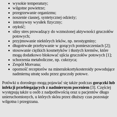
wysokie temperatury;
wilgotne powietrze;
przegrzewanie organizmu;
noszenie ciasnej, syntetycznej odzieży;
intensywny wysiłek fizyczny;
otyłość;
silny stres prowadzący do wzmożonej aktywności gruczołów
potowych;
przyjmowanie niektórych leków, np. neostygminy;
długotrwałe przebywanie w gorących pomieszczeniach [2];
stosowanie ciężkich kosmetyków i tłustych kremów, które
mogą dodatkowo blokować ujścia gruczołów potowych [1];
schorzenia metaboliczne, np. cukrzyca;
Zespół Morvana;
oporność receptorów na mineralokortykosteroidy powodujące
nadmierną utratę sodu przez gruczoły potowe.
Potówki u dorosłego mogą pojawiać się także podczas
gorączki lub
infekcji przebiegających z nadmiernym poceniem
[3]. Częściej
występują także u osób z nadpotliwością oraz u pacjentów długo
unieruchomionych, u których skóra przez dłuższy czas pozostaje
wilgotna i przegrzana.