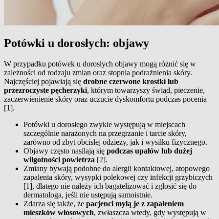
Potówki u dorosłych: objawy
W przypadku potówek u dorosłych objawy mogą różnić się w
zależności od rodzaju zmian oraz stopnia podrażnienia skóry.
Najczęściej pojawiają się
drobne czerwone krostki lub
przezroczyste pęcherzyki
, którym towarzyszy świąd, pieczenie,
zaczerwienienie skóry oraz uczucie dyskomfortu podczas pocenia
[1].
Potówki u dorosłego zwykle występują w miejscach
szczególnie narażonych na przegrzanie i tarcie skóry,
zarówno od zbyt obcisłej odzieży, jak i wysiłku fizycznego.
Objawy często nasilają się
podczas upałów lub dużej
wilgotności powietrza
[2].
Zmiany bywają podobne do alergii kontaktowej, atopowego
zapalenia skóry, wysypki polekowej czy infekcji grzybiczych
[1], dlatego nie należy ich bagatelizować i zgłosić się do
dermatologa, jeśli nie ustępują samoistnie.
Zdarza się także, że
pacjenci mylą je z zapaleniem
mieszków włosowych
, zwłaszcza wtedy, gdy występują w