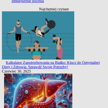
zmniejszenie pocenia
Najchętniej czytane
Kalkulator Zapotrzebowania na Białko: Klucz do Optymalnej
Diety i Zdrowia. Sprawdź Swoje Potrzeby!
Czerwiec 30, 2025