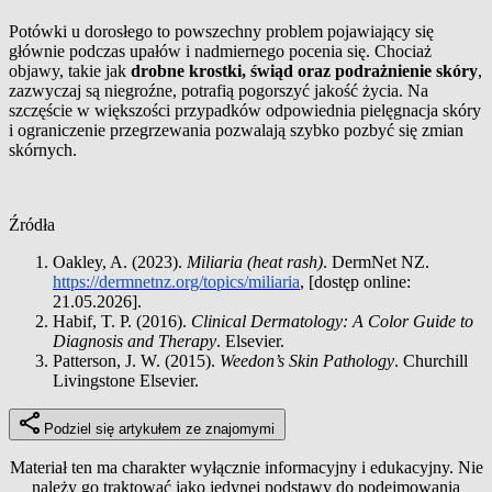
Potówki u dorosłego to powszechny problem pojawiający się
głównie podczas upałów i nadmiernego pocenia się. Chociaż
objawy, takie jak
drobne krostki, świąd oraz podrażnienie skóry
,
zazwyczaj są niegroźne, potrafią pogorszyć jakość życia. Na
szczęście w większości przypadków odpowiednia pielęgnacja skóry
i ograniczenie przegrzewania pozwalają szybko pozbyć się zmian
skórnych.
Źródła
Oakley, A. (2023).
Miliaria (heat rash)
. DermNet NZ.
https://dermnetnz.org/topics/miliaria
, [dostęp online:
21.05.2026].
Habif, T. P. (2016).
Clinical Dermatology: A Color Guide to
Diagnosis and Therapy
. Elsevier.
Patterson, J. W. (2015).
Weedon’s Skin Pathology
. Churchill
Livingstone Elsevier.
Podziel się artykułem ze znajomymi
Materiał ten ma charakter wyłącznie informacyjny i edukacyjny. Nie
należy go traktować jako jedynej podstawy do podejmowania