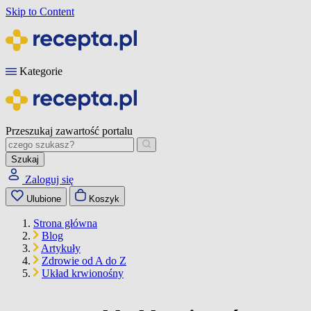
Skip to Content
Kategorie
Przeszukaj zawartość portalu
Szukaj
Zaloguj się
Ulubione
Koszyk
Strona główna
Blog
Artykuły
Zdrowie od A do Z
Układ krwionośny