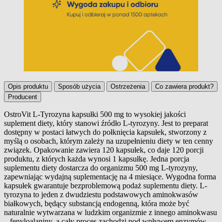
Opis produktu
Sposób użycia
Ostrzeżenia
Co zawiera produkt?
Producent
OstroVit L-Tyrozyna kapsułki 500 mg to wysokiej jakości
suplement diety, który stanowi źródło L-tyrozyny. Jest to preparat
Opis produktu
dostępny w postaci łatwych do połknięcia kapsułek, stworzony z
myślą o osobach, którym zależy na uzupełnieniu diety w ten cenny
związek. Opakowanie zawiera 120 kapsułek, co daje 120 porcji
produktu, z których każda wynosi 1 kapsułkę. Jedna porcja
suplementu diety dostarcza do organizmu 500 mg L-tyrozyny,
zapewniając wydajną suplementację na 4 miesiące. Wygodna forma
kapsułek gwarantuje bezproblemową podaż suplementu diety. L-
tyrozyna to jeden z dwudziestu podstawowych aminokwasów
białkowych, będący substancją endogenną, która może być
naturalnie wytwarzana w ludzkim organizmie z innego aminokwasu
– fenyloalaniny, a cały proces zachodzi pod wpływem enzymów,