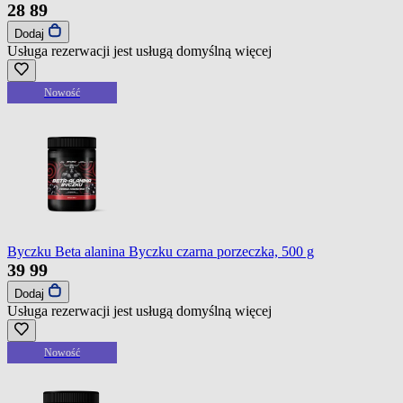
28
89
Dodaj
Usługa rezerwacji jest usługą domyślną
więcej
Nowość
Byczku Beta alanina Byczku czarna porzeczka, 500 g
39
99
Dodaj
Usługa rezerwacji jest usługą domyślną
więcej
Nowość