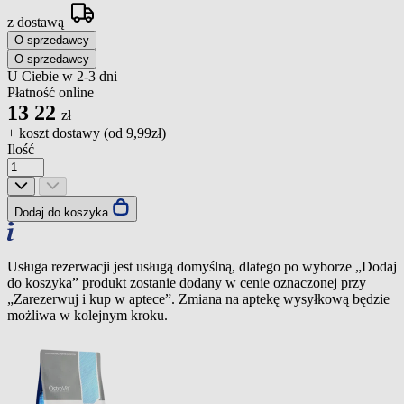
z dostawą
O sprzedawcy
O sprzedawcy
U Ciebie w 2-3 dni
Płatność online
13
22
zł
+ koszt dostawy (od
9,99zł
)
Ilość
Dodaj do koszyka
Usługa rezerwacji jest usługą domyślną, dlatego po wyborze „Dodaj
do koszyka” produkt zostanie dodany w cenie oznaczonej przy
„Zarezerwuj i kup w aptece”. Zmiana na aptekę wysyłkową będzie
możliwa w kolejnym kroku.