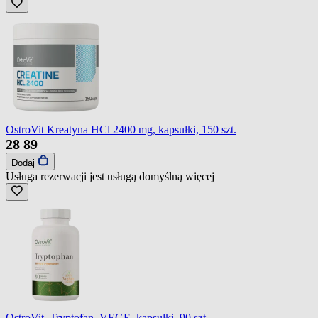
OstroVit Kreatyna HCl 2400 mg, kapsułki, 150 szt.
28
89
Dodaj
Usługa rezerwacji jest usługą domyślną
więcej
OstroVit, Tryptofan, VEGE, kapsułki, 90 szt.