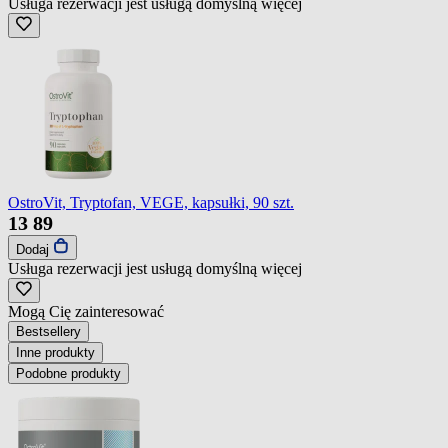
Usługa rezerwacji jest usługą domyślną
więcej
OstroVit, Tryptofan, VEGE, kapsułki, 90 szt.
13
89
Dodaj
Usługa rezerwacji jest usługą domyślną
więcej
Mogą Cię zainteresować
Bestsellery
Inne produkty
Podobne produkty