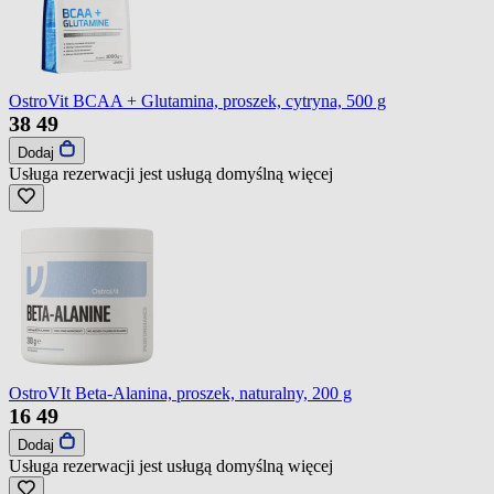
OstroVit BCAA + Glutamina, proszek, cytryna, 500 g
38
49
Dodaj
Usługa rezerwacji jest usługą domyślną
więcej
OstroVIt Beta-Alanina, proszek, naturalny, 200 g
16
49
Dodaj
Usługa rezerwacji jest usługą domyślną
więcej