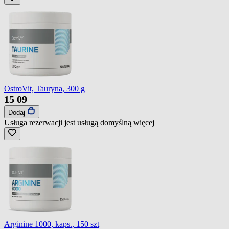
OstroVit, Tauryna, 300 g
15
09
Dodaj
Usługa rezerwacji jest usługą domyślną
więcej
Arginine 1000, kaps., 150 szt