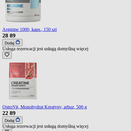
Arginine 1000, kaps., 150 szt
28
89
Dodaj
Usługa rezerwacji jest usługą domyślną
więcej
OstroVit, Monohydrat Kreatyny, arbuz, 500 g
22
89
Dodaj
Usługa rezerwacji jest usługą domyślną
więcej