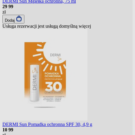
DERMI Sun Mgiełka ochronna, 75 ml
29
99
zł
Dodaj
Usługa rezerwacji jest usługą domyślną
więcej
DERMI Sun Pomadka ochronna SPF 30, 4,9 g
10
99