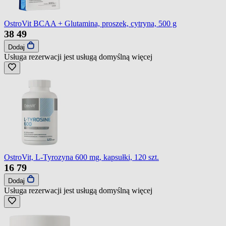
OstroVit BCAA + Glutamina, proszek, cytryna, 500 g
38
49
Dodaj
Usługa rezerwacji jest usługą domyślną
więcej
OstroVit, L-Tyrozyna 600 mg, kapsułki, 120 szt.
16
79
Dodaj
Usługa rezerwacji jest usługą domyślną
więcej