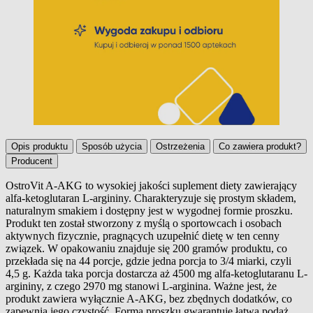
Opis produktu
Sposób użycia
Ostrzeżenia
Co zawiera produkt?
Producent
OstroVit A-AKG to wysokiej jakości suplement diety zawierający
alfa-ketoglutaran L-argininy. Charakteryzuje się prostym składem,
Opis produktu
naturalnym smakiem i dostępny jest w wygodnej formie proszku.
Produkt ten został stworzony z myślą o sportowcach i osobach
aktywnych fizycznie, pragnących uzupełnić dietę w ten cenny
związek. W opakowaniu znajduje się 200 gramów produktu, co
przekłada się na 44 porcje, gdzie jedna porcja to 3/4 miarki, czyli
4,5 g. Każda taka porcja dostarcza aż 4500 mg alfa-ketoglutaranu L-
argininy, z czego 2970 mg stanowi L-arginina. Ważne jest, że
produkt zawiera wyłącznie A-AKG, bez zbędnych dodatków, co
zapewnia jego czystość. Forma proszku gwarantuje łatwą podaż