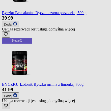
Byczku Beta alanina Byczku czarna porzeczka, 500 g
39
99
Dodaj
Usługa rezerwacji jest usługą domyślną
więcej
Nowość
BYCZKU Izotonik Byczku malina z limonką, 700g
41
99
Dodaj
Usługa rezerwacji jest usługą domyślną
więcej