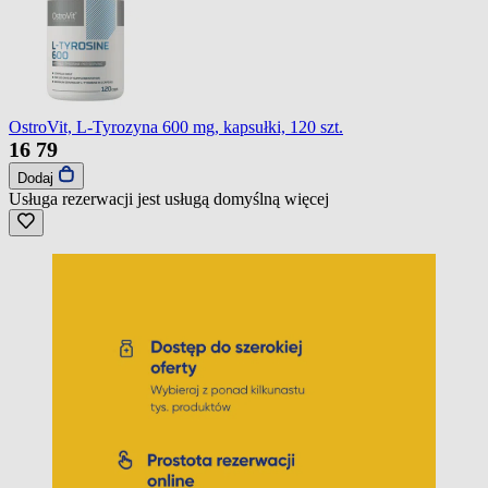
OstroVit, L-Tyrozyna 600 mg, kapsułki, 120 szt.
16
79
Dodaj
Usługa rezerwacji jest usługą domyślną
więcej