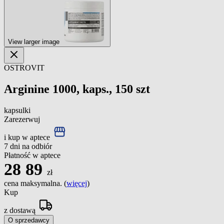
View larger image
OSTROVIT
Arginine 1000, kaps., 150 szt
kapsulki
Zarezerwuj
i kup w aptece
7 dni na odbiór
Płatność w aptece
28
89
zł
cena maksymalna. (
więcej
)
Kup
z dostawą
O sprzedawcy