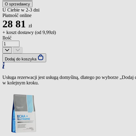
O sprzedawcy
U Ciebie w 2-3 dni
Płatność online
28
81
zł
+ koszt dostawy (od
9,99zł
)
Ilość
Dodaj do koszyka
Usługa rezerwacji jest usługą domyślną, dlatego po wyborze „Dodaj
w kolejnym kroku.