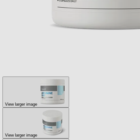
View larger image
View larger image