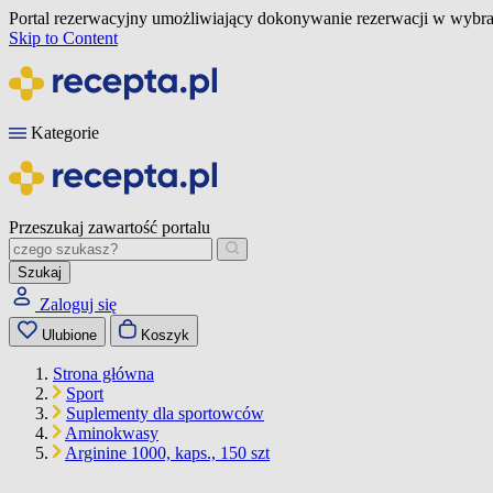
Portal rezerwacyjny umożliwiający dokonywanie rezerwacji w wybra
Skip to Content
Kategorie
Przeszukaj zawartość portalu
Szukaj
Zaloguj się
Ulubione
Koszyk
Strona główna
Sport
Suplementy dla sportowców
Aminokwasy
Arginine 1000, kaps., 150 szt