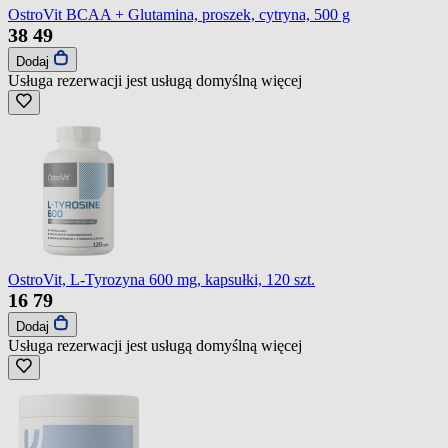
OstroVit BCAA + Glutamina, proszek, cytryna, 500 g
38
49
Dodaj
Usługa rezerwacji jest usługą domyślną
więcej
OstroVit, L-Tyrozyna 600 mg, kapsułki, 120 szt.
16
79
Dodaj
Usługa rezerwacji jest usługą domyślną
więcej