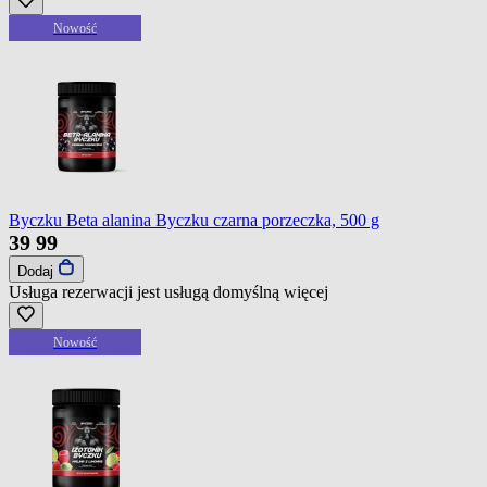
Nowość
Byczku Beta alanina Byczku czarna porzeczka, 500 g
39
99
Dodaj
Usługa rezerwacji jest usługą domyślną
więcej
Nowość