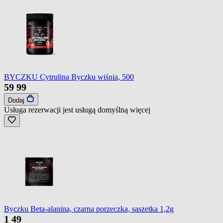
BYCZKU Cytrulina Byczku wiśnia, 500
59
99
Dodaj
Usługa rezerwacji jest usługą domyślną
więcej
Byczku Beta-alanina, czarna porzeczka, saszetka 1,2g
1
49