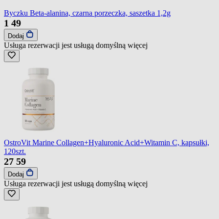
Byczku Beta-alanina, czarna porzeczka, saszetka 1,2g
1
49
Dodaj
Usługa rezerwacji jest usługą domyślną
więcej
OstroVit Marine Collagen+Hyaluronic Acid+Witamin C, kapsułki,
120szt.
27
59
Dodaj
Usługa rezerwacji jest usługą domyślną
więcej