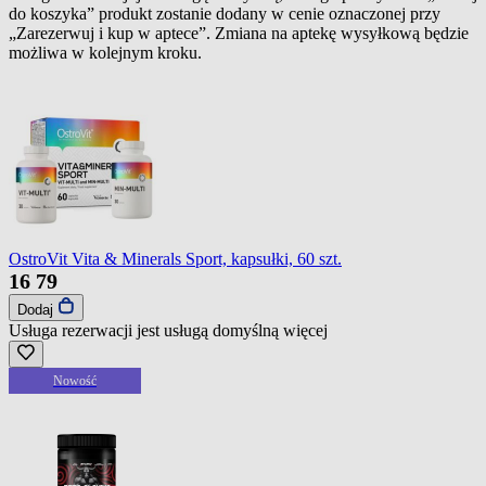
do koszyka” produkt zostanie dodany w cenie oznaczonej przy
„Zarezerwuj i kup w aptece”. Zmiana na aptekę wysyłkową będzie
możliwa w kolejnym kroku.
OstroVit Vita & Minerals Sport, kapsułki, 60 szt.
16
79
Dodaj
Usługa rezerwacji jest usługą domyślną
więcej
Nowość