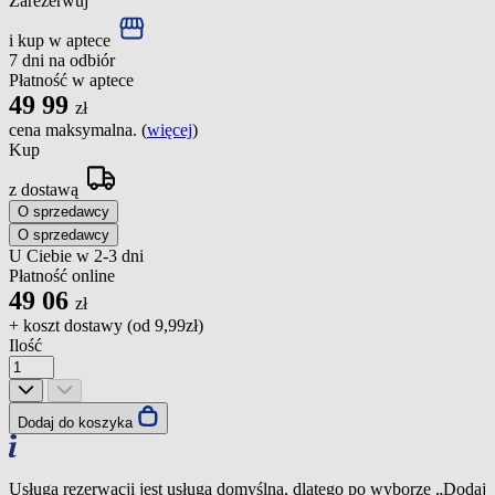
Zarezerwuj
i kup w aptece
7 dni na odbiór
Płatność w aptece
49
99
zł
cena maksymalna. (
więcej
)
Kup
z dostawą
O sprzedawcy
O sprzedawcy
U Ciebie w 2-3 dni
Płatność online
49
06
zł
+ koszt dostawy (od
9,99zł
)
Ilość
Dodaj do koszyka
Usługa rezerwacji jest usługą domyślną, dlatego po wyborze „Dodaj