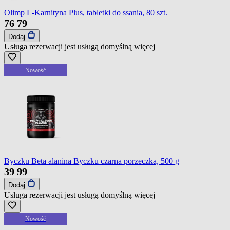
Olimp L-Karnityna Plus, tabletki do ssania, 80 szt.
76
79
Dodaj
Usługa rezerwacji jest usługą domyślną
więcej
Nowość
Byczku Beta alanina Byczku czarna porzeczka, 500 g
39
99
Dodaj
Usługa rezerwacji jest usługą domyślną
więcej
Nowość