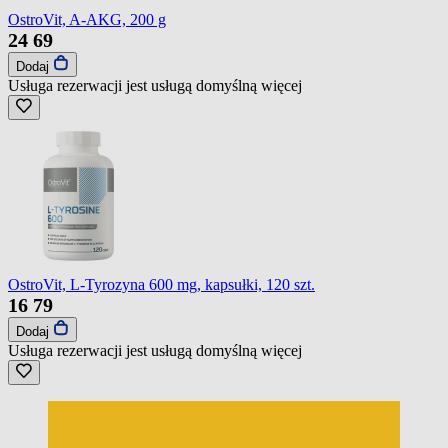
OstroVit, A-AKG, 200 g
24
69
Dodaj
Usługa rezerwacji jest usługą domyślną
więcej
OstroVit, L-Tyrozyna 600 mg, kapsułki, 120 szt.
16
79
Dodaj
Usługa rezerwacji jest usługą domyślną
więcej