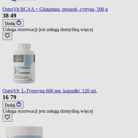
OstroVit BCAA + Glutamina, proszek, cytryna, 500 g
38
49
Dodaj
Usługa rezerwacji jest usługą domyślną
więcej
OstroVit, L-Tyrozyna 600 mg, kapsułki, 120 szt.
16
79
Dodaj
Usługa rezerwacji jest usługą domyślną
więcej