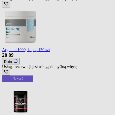
Arginine 1000, kaps., 150 szt
28
89
Dodaj
Usługa rezerwacji jest usługą domyślną
więcej
Nowość