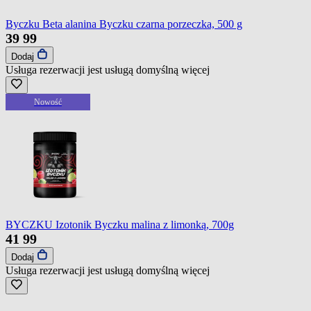
Byczku Beta alanina Byczku czarna porzeczka, 500 g
39
99
Dodaj
Usługa rezerwacji jest usługą domyślną
więcej
Nowość
BYCZKU Izotonik Byczku malina z limonką, 700g
41
99
Dodaj
Usługa rezerwacji jest usługą domyślną
więcej