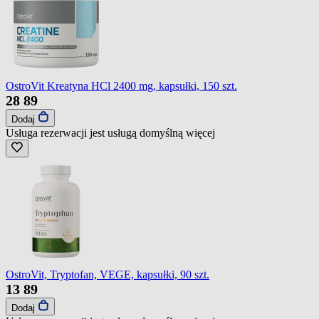
OstroVit Kreatyna HCl 2400 mg, kapsułki, 150 szt.
28
89
Dodaj
Usługa rezerwacji jest usługą domyślną
więcej
OstroVit, Tryptofan, VEGE, kapsułki, 90 szt.
13
89
Dodaj