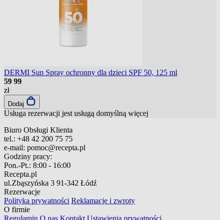
DERMI Sun Spray ochronny dla dzieci SPF 50, 125 ml
59
99
zł
Dodaj
Usługa rezerwacji jest usługą domyślną
więcej
Biuro Obsługi Klienta
tel.:
+48 42 200 75 75
e-mail:
pomoc@recepta.pl
Godziny pracy:
Pon.-Pt.:
8:00 - 16:00
Recepta.pl
ul.Zbąszyńska 3
91-342 Łódź
Rezerwacje
Polityka prywatności
Reklamacje i zwroty
O firmie
Regulamin
O nas
Kontakt
Ustawienia prywatności