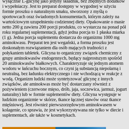
wyłącznie L-glicynę jako jedyny składnik, bez zbędnych dodatków
Opis produktu
i wypełniaczy. Jest to preparat dostępny w wygodnej w użyciu
formie proszku o naturalnym smaku, stworzony z myślą o
sportowcach oraz świadomych konsumentach, którym zależy na
wartościowym uzupełnieniu codziennej diety. Opakowanie o masie
netto 200 g zawiera 200 porcji produktu, co wystarcza na ponad pół
roku regularnej suplementacji, gdyż jedna porcja to 1 płaska miarka
(1 g). Jedna porcja suplementu dostarcza do organizmu 1000 mg
aminokwasu. Preparat ten jest wegański, a forma proszku jest
doskonałym rozwiązaniem dla osób mających trudności z
połykaniem tabletek. Glicyna to organiczny związek chemiczny z
grupy aminokwasów endogennych, będący najprostszym spośród
20 aminokwasów białkowych. Charakteryzuje się jednym atomem
wodoru w łańcuchu bocznym, co czyni ją substancją niepolarną i
neutralną, bez ładunku elektrycznego i nie wchodzącą w reakcje z
wodą. Organizm ludzki może syntetyzować glicynę z innych
związków, ale aminokwas może być dostarczany również z
pożywieniem (czerwone mięso, drób, jaja, soczewica, jarmuż, jogurt
naturalny) lub w formie suplementów diety. Glicyna występuje w
ludzkim organizmie w skórze, tkance łącznej stawów oraz tkance
mięśniowej. Jest również pierwszorzędowym aminokwasem w
kolagenie, co sprawia, że jest wykorzystywana nie tylko w diecie i
suplementach, ale także w kosmetykach.