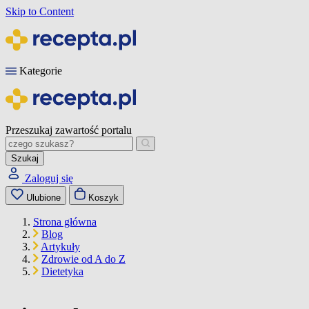
Skip to Content
Kategorie
Przeszukaj zawartość portalu
Szukaj
Zaloguj się
Ulubione
Koszyk
Strona główna
Blog
Artykuły
Zdrowie od A do Z
Dietetyka