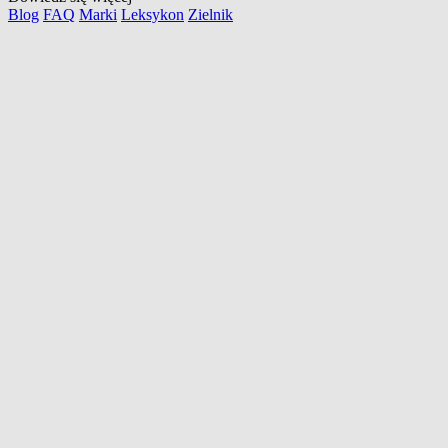
Blog
FAQ
Marki
Leksykon
Zielnik