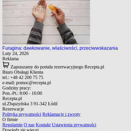
Furagina: dawkowanie, właściwości, przeciwwskazania
Luty 24, 2026
Reklama
Zapraszamy do portalu rezerwacyjnego Recepta.pl
Biuro Obsługi Klienta
tel.:
+48 42 200 75 75
e-mail:
pomoc@recepta.pl
Godziny pracy:
Pon.-Pt.:
8:00 - 16:00
Recepta.pl
ul.Zbąszyńska 3
91-342 Łódź
Rezerwacje
Polityka prywatności
Reklamacje i zwroty
O firmie
Regulamin
O nas
Kontakt
Ustawienia prywatności
Dowiedz się więcej