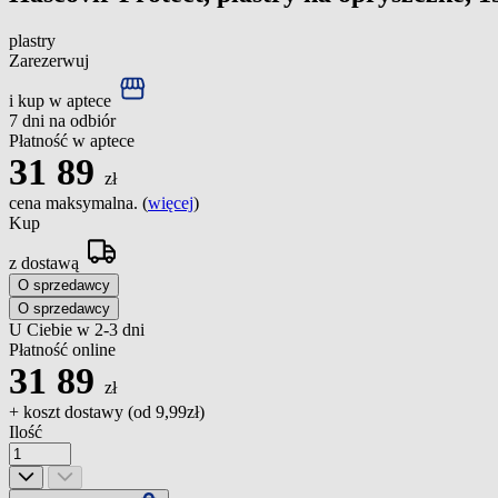
plastry
Zarezerwuj
i kup w aptece
7 dni na odbiór
Płatność w aptece
31
89
zł
cena maksymalna. (
więcej
)
Kup
z dostawą
O sprzedawcy
O sprzedawcy
U Ciebie w 2-3 dni
Płatność online
31
89
zł
+ koszt dostawy (od
9,99zł
)
Ilość