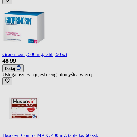
Groprinosin, 500 mg, tabl., 50 szt
48
99
Dodaj
Usługa rezerwacji jest usługą domyślną
więcej
Hascovir Control MAX, 400 mg, tabletka, 60 szt.