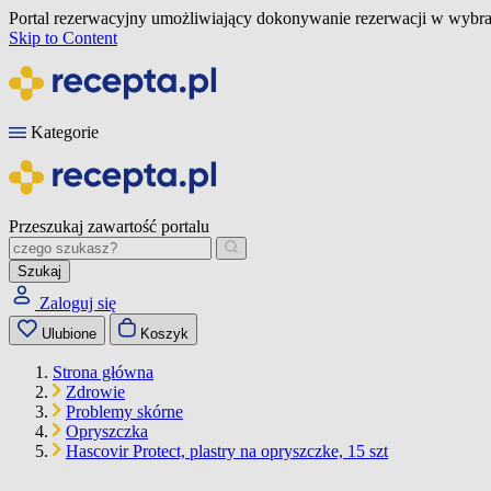
Portal rezerwacyjny umożliwiający dokonywanie rezerwacji w wybra
Skip to Content
Kategorie
Przeszukaj zawartość portalu
Szukaj
Zaloguj się
Ulubione
Koszyk
Strona główna
Zdrowie
Problemy skórne
Opryszczka
Hascovir Protect, plastry na opryszczke, 15 szt