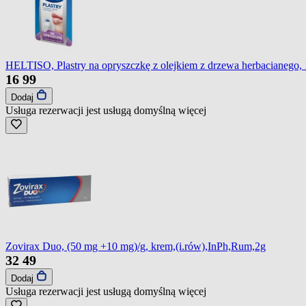
HELTISO, Plastry na opryszczkę z olejkiem z drzewa herbacianego, 1
16
99
Dodaj
Usługa rezerwacji jest usługą domyślną
więcej
Zovirax Duo, (50 mg +10 mg)/g, krem,(i.rów),InPh,Rum,2g
32
49
Dodaj
Usługa rezerwacji jest usługą domyślną
więcej