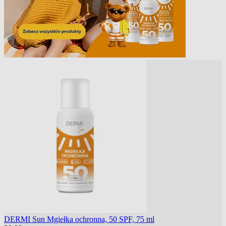
DERMI Sun Mgiełka ochronna, 50 SPF, 75 ml