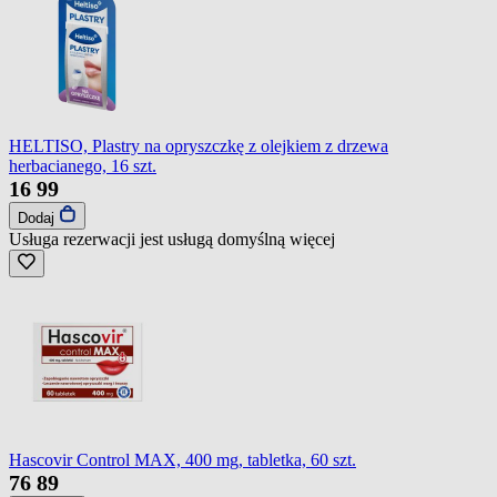
HELTISO, Plastry na opryszczkę z olejkiem z drzewa
herbacianego, 16 szt.
16
99
Dodaj
Usługa rezerwacji jest usługą domyślną
więcej
Hascovir Control MAX, 400 mg, tabletka, 60 szt.
76
89