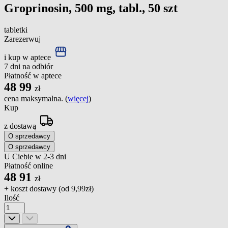
Groprinosin, 500 mg, tabl., 50 szt
tabletki
Zarezerwuj
i kup w aptece
7 dni na odbiór
Płatność w aptece
48
99
zł
cena maksymalna. (
więcej
)
Kup
z dostawą
O sprzedawcy
O sprzedawcy
U Ciebie w 2-3 dni
Płatność online
48
91
zł
+ koszt dostawy (od
9,99zł
)
Ilość