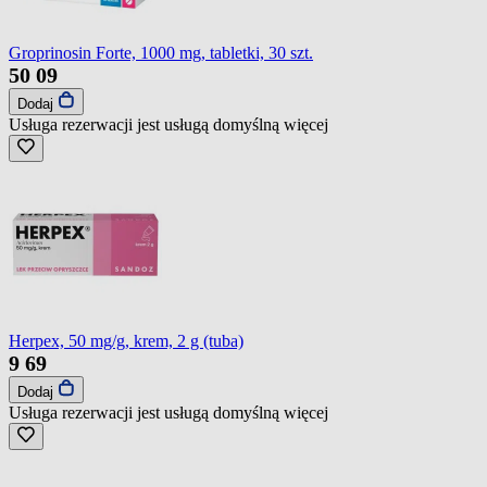
Groprinosin Forte, 1000 mg, tabletki, 30 szt.
50
09
Dodaj
Usługa rezerwacji jest usługą domyślną
więcej
Herpex, 50 mg/g, krem, 2 g (tuba)
9
69
Dodaj
Usługa rezerwacji jest usługą domyślną
więcej