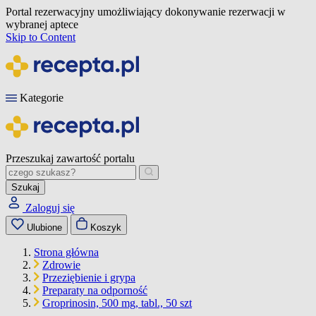
Portal rezerwacyjny umożliwiający dokonywanie rezerwacji w
wybranej aptece
Skip to Content
Kategorie
Przeszukaj zawartość portalu
Szukaj
Zaloguj się
Ulubione
Koszyk
Strona główna
Zdrowie
Przeziębienie i grypa
Preparaty na odporność
Groprinosin, 500 mg, tabl., 50 szt