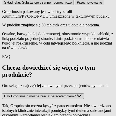
Skład leku. Substancje czynne i pomocnicze
Przechowywanie
Groprinosin pakowany jest w blistry z folii
Aluminium/PVC/PE/PVDC umieszczone w tekturowym pudełku.
Wielkość opakowania
W pudełku znajduje się 50 tabletek oraz ulotka dla pacjenta.
Owalne, barwy białej do kremowej, obustronnie wypukłe tabletki, z
linią podziału po jednej stronie. Linia podziału na tabletce ułatwia
tylko jej rozkruszenie, w celu łatwiejszego połknięcia, a nie podział
na równe dawki.
FAQ
Chcesz dowiedzieć się więcej o tym
produkcie?
Oto sekcja z najczęściej zadawanymi przez pacjentów pytaniami.
Czy Groprinosin można brać z paracetamolem?
Tak, Groprinosin można łączyć z paracetamolem. Nie stwierdzono
istotnych klinicznie interakcji pomiędzy tymi dwiema substancjami
czynnymi. Paracetamol jest lekiem przeciwbólowym i