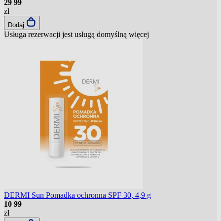
29
99
zł
Dodaj
Usługa rezerwacji jest usługą domyślną
więcej
DERMI Sun Pomadka ochronna SPF 30, 4,9 g
10
99
zł