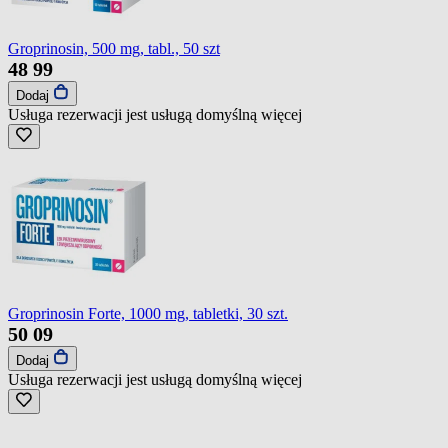
Groprinosin, 500 mg, tabl., 50 szt
48
99
Dodaj
Usługa rezerwacji jest usługą domyślną
więcej
Groprinosin Forte, 1000 mg, tabletki, 30 szt.
50
09
Dodaj
Usługa rezerwacji jest usługą domyślną
więcej