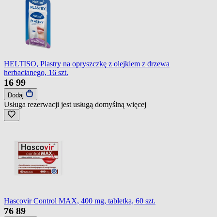
HELTISO, Plastry na opryszczkę z olejkiem z drzewa
herbacianego, 16 szt.
16
99
Dodaj
Usługa rezerwacji jest usługą domyślną
więcej
Hascovir Control MAX, 400 mg, tabletka, 60 szt.
76
89