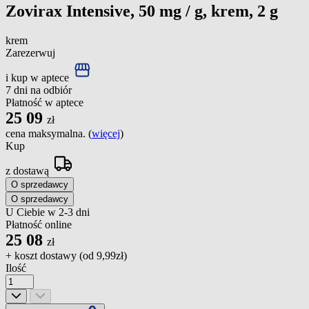
Zovirax Intensive, 50 mg / g, krem, 2 g
krem
Zarezerwuj
i kup w aptece
7 dni na odbiór
Płatność w aptece
25
09
zł
cena maksymalna. (
więcej
)
Kup
z dostawą
O sprzedawcy
O sprzedawcy
U Ciebie w 2-3 dni
Płatność online
25
08
zł
+ koszt dostawy (od
9,99zł
)
Ilość