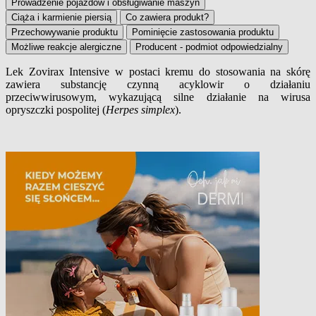
Prowadzenie pojazdów i obsługiwanie maszyn
Ciąża i karmienie piersią
Co zawiera produkt?
Przechowywanie produktu
Pominięcie zastosowania produktu
Możliwe reakcje alergiczne
Producent - podmiot odpowiedzialny
Lek Zovirax Intensive w postaci kremu do stosowania na skórę
zawiera substancję czynną acyklowir o działaniu
Opis produktu
przeciwwirusowym, wykazującą silne działanie na wirusa
opryszczki pospolitej (
Herpes simplex
).