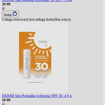
29
99
zł
Dodaj
Usługa rezerwacji jest usługą domyślną
więcej
DERMI Sun Pomadka ochronna SPF 30, 4,9 g
10
99
zł