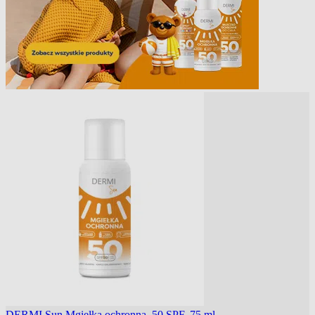
DERMI Sun Mgiełka ochronna, 50 SPF, 75 ml