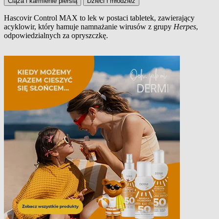
Ciąża i karmienie piersią
Dzieci i młodzież
Hascovir Control MAX to lek w postaci tabletek, zawierający
acyklowir, który hamuje namnażanie wirusów z grupy
Herpes
,
Opis produktu
odpowiedzialnych za opryszczkę.