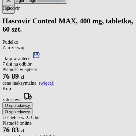
View larger image
Hascovir
Hascovir Control MAX, 400 mg, tabletka,
60 szt.
Pudełko
Zarezerwuj
i kup w aptece
7 dni na odbiór
Płatność w aptece
76
89
zł
cena maksymalna. (
więcej
)
Kup
z dostawą
O sprzedawcy
O sprzedawcy
U Ciebie w 2-3 dni
Płatność online
76
83
zł