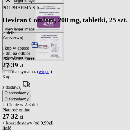
View larger image
POLPHARMA S.A.
Heviran Comfort, 200 mg, tabletki, 25 szt.
View larger image
tabletki
Zarezerwuj
i kup w aptece
7 dni na odbiór
View larger image
Płatność w aptece
27
39
zł
cena maksymalna. (
więcej
)
Kup
z dostawą
O sprzedawcy
O sprzedawcy
U Ciebie w 2-3 dni
Płatność online
27
32
zł
+ koszt dostawy (od
9,99zł
)
Ilość