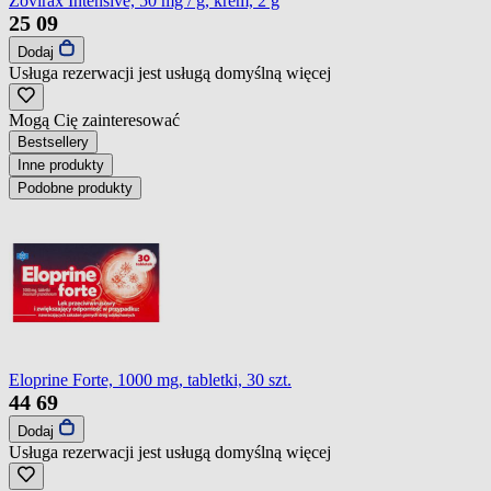
Zovirax Intensive, 50 mg / g, krem, 2 g
25
09
Dodaj
Usługa rezerwacji jest usługą domyślną
więcej
Mogą Cię zainteresować
Bestsellery
Inne produkty
Podobne produkty
Eloprine Forte, 1000 mg, tabletki, 30 szt.
44
69
Dodaj
Usługa rezerwacji jest usługą domyślną
więcej