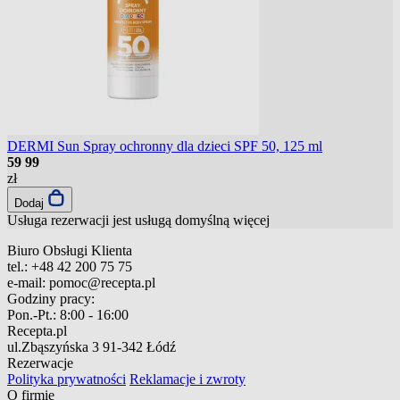
DERMI Sun Spray ochronny dla dzieci SPF 50, 125 ml
59
99
zł
Dodaj
Usługa rezerwacji jest usługą domyślną
więcej
Biuro Obsługi Klienta
tel.:
+48 42 200 75 75
e-mail:
pomoc@recepta.pl
Godziny pracy:
Pon.-Pt.:
8:00 - 16:00
Recepta.pl
ul.Zbąszyńska 3
91-342 Łódź
Rezerwacje
Polityka prywatności
Reklamacje i zwroty
O firmie