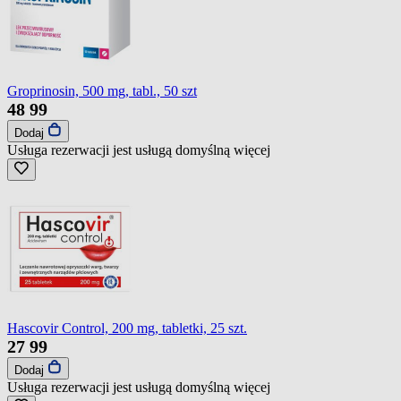
Groprinosin, 500 mg, tabl., 50 szt
48
99
Dodaj
Usługa rezerwacji jest usługą domyślną
więcej
Hascovir Control, 200 mg, tabletki, 25 szt.
27
99
Dodaj
Usługa rezerwacji jest usługą domyślną
więcej