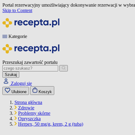
Portal rezerwacyjny umożliwiający dokonywanie rezerwacji w wybra
Skip to Content
Kategorie
Przeszukaj zawartość portalu
Szukaj
Zaloguj się
Ulubione
Koszyk
Strona główna
Zdrowie
Problemy skórne
Opryszczka
Herpex, 50 mg/g, krem, 2 g (tuba)