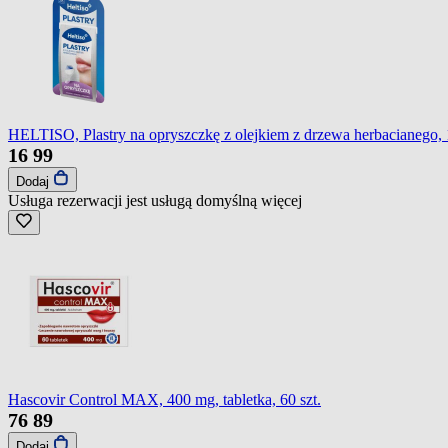
HELTISO, Plastry na opryszczkę z olejkiem z drzewa herbacianego, 1
16
99
Dodaj
Usługa rezerwacji jest usługą domyślną
więcej
Hascovir Control MAX, 400 mg, tabletka, 60 szt.
76
89
Dodaj