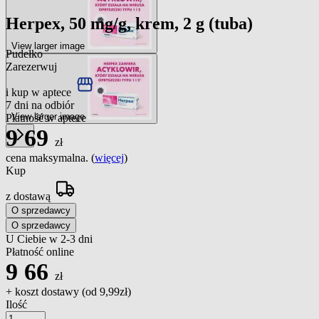
Herpex, 50 mg/g, krem, 2 g (tuba)
View larger image
Pudełko
Zarezerwuj
i kup w aptece
7 dni na odbiór
View larger image
Płatność w aptece
9
69
zł
cena maksymalna. (
więcej
)
Kup
z dostawą
O sprzedawcy
O sprzedawcy
U Ciebie w 2-3 dni
Płatność online
9
66
zł
+ koszt dostawy (od
9,99zł
)
Ilość