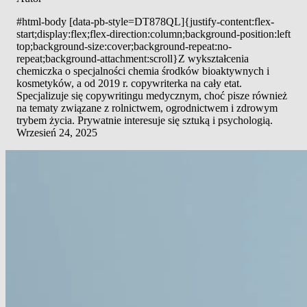
#html-body [data-pb-style=DT878QL]{justify-content:flex-
start;display:flex;flex-direction:column;background-position:left
top;background-size:cover;background-repeat:no-
repeat;background-attachment:scroll}Z wykształcenia
chemiczka o specjalności chemia środków bioaktywnych i
kosmetyków, a od 2019 r. copywriterka na cały etat.
Specjalizuje się copywritingu medycznym, choć pisze również
na tematy związane z rolnictwem, ogrodnictwem i zdrowym
trybem życia. Prywatnie interesuje się sztuką i psychologią.
Wrzesień 24, 2025