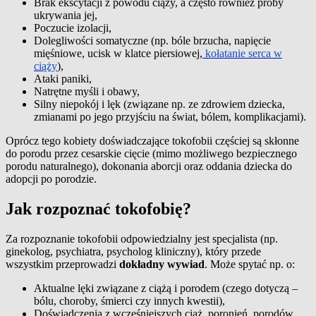
Brak ekscytacji z powodu ciąży, a często również próby
ukrywania jej,
Poczucie izolacji,
Dolegliwości somatyczne (np. bóle brzucha, napięcie
mięśniowe, ucisk w klatce piersiowej,
kołatanie serca w
ciąży
),
Ataki paniki,
Natrętne myśli i obawy,
Silny niepokój i lęk (związane np. ze zdrowiem dziecka,
zmianami po jego przyjściu na świat, bólem, komplikacjami).
Oprócz tego kobiety doświadczające tokofobii częściej są skłonne
do porodu przez cesarskie cięcie (mimo możliwego bezpiecznego
porodu naturalnego), dokonania aborcji oraz oddania dziecka do
adopcji po porodzie.
Jak rozpoznać tokofobię?
Za rozpoznanie tokofobii odpowiedzialny jest specjalista (np.
ginekolog, psychiatra, psycholog kliniczny), który przede
wszystkim przeprowadzi
dokładny wywiad
. Może spytać np. o:
Aktualne lęki związane z ciążą i porodem (czego dotyczą –
bólu, choroby, śmierci czy innych kwestii),
Doświadczenia z wcześniejszych ciąż, poronień, porodów,