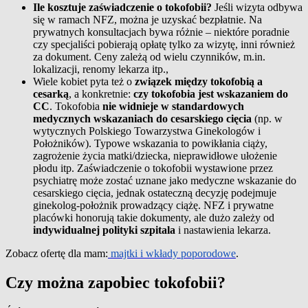
Ile kosztuje zaświadczenie o tokofobii?
Jeśli wizyta odbywa
się w ramach NFZ, można je uzyskać bezpłatnie. Na
prywatnych konsultacjach bywa różnie – niektóre poradnie
czy specjaliści pobierają opłatę tylko za wizytę, inni również
za dokument. Ceny zależą od wielu czynników, m.in.
lokalizacji, renomy lekarza itp.,
Wiele kobiet pyta też o
związek między tokofobią a
cesarką
, a konkretnie:
czy tokofobia jest wskazaniem do
CC
. Tokofobia
nie widnieje w standardowych
medycznych wskazaniach do cesarskiego cięcia
(np. w
wytycznych Polskiego Towarzystwa Ginekologów i
Położników). Typowe wskazania to powikłania ciąży,
zagrożenie życia matki/dziecka, nieprawidłowe ułożenie
płodu itp. Zaświadczenie o tokofobii wystawione przez
psychiatrę może zostać uznane jako medyczne wskazanie do
cesarskiego cięcia, jednak ostateczną decyzję podejmuje
ginekolog-położnik prowadzący ciążę. NFZ i prywatne
placówki honorują takie dokumenty, ale dużo zależy od
indywidualnej polityki szpitala
i nastawienia lekarza.
Zobacz ofertę dla mam:
majtki i wkłady poporodowe
.
Czy można zapobiec tokofobii?