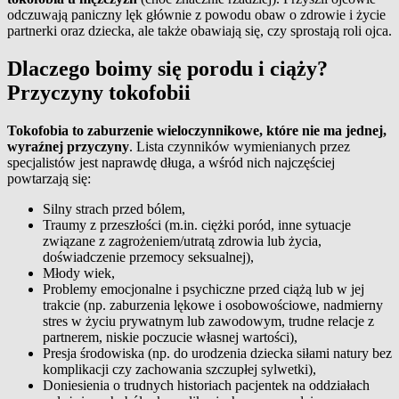
odczuwają paniczny lęk głównie z powodu obaw o zdrowie i życie
partnerki oraz dziecka, ale także obawiają się, czy sprostają roli ojca.
Dlaczego boimy się porodu i ciąży?
Przyczyny tokofobii
Tokofobia to zaburzenie wieloczynnikowe, które nie ma jednej,
wyraźnej przyczyny
. Lista czynników wymienianych przez
specjalistów jest naprawdę długa, a wśród nich najczęściej
powtarzają się:
Silny strach przed bólem,
Traumy z przeszłości (m.in. ciężki poród, inne sytuacje
związane z zagrożeniem/utratą zdrowia lub życia,
doświadczenie przemocy seksualnej),
Młody wiek,
Problemy emocjonalne i psychiczne przed ciążą lub w jej
trakcie (np. zaburzenia lękowe i osobowościowe, nadmierny
stres w życiu prywatnym lub zawodowym, trudne relacje z
partnerem, niskie poczucie własnej wartości),
Presja środowiska (np. do urodzenia dziecka siłami natury bez
komplikacji czy zachowania szczupłej sylwetki),
Doniesienia o trudnych historiach pacjentek na oddziałach