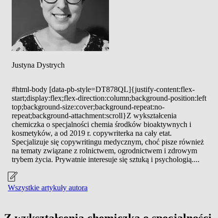
Justyna Dystrych
#html-body [data-pb-style=DT878QL]{justify-content:flex-
start;display:flex;flex-direction:column;background-position:left
top;background-size:cover;background-repeat:no-
repeat;background-attachment:scroll}Z wykształcenia
chemiczka o specjalności chemia środków bioaktywnych i
kosmetyków, a od 2019 r. copywriterka na cały etat.
Specjalizuje się copywritingu medycznym, choć pisze również
na tematy związane z rolnictwem, ogrodnictwem i zdrowym
trybem życia. Prywatnie interesuje się sztuką i psychologią....
Wszystkie artykuły autora
Z wykształcenia chemiczka o specjalności