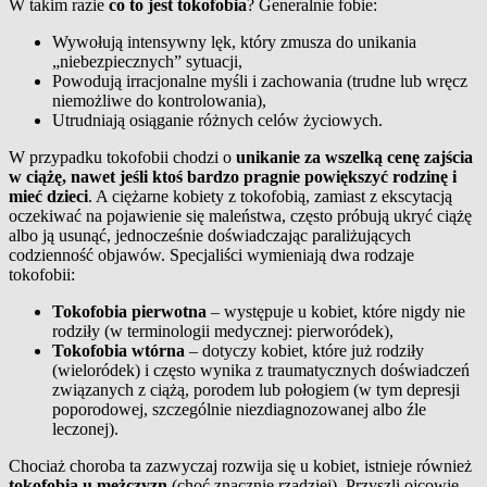
W takim razie
co to jest tokofobia
? Generalnie fobie:
Wywołują intensywny lęk, który zmusza do unikania
„niebezpiecznych” sytuacji,
Powodują irracjonalne myśli i zachowania (trudne lub wręcz
niemożliwe do kontrolowania),
Utrudniają osiąganie różnych celów życiowych.
W przypadku tokofobii chodzi o
unikanie za wszelką cenę zajścia
w ciążę, nawet jeśli ktoś bardzo pragnie powiększyć rodzinę i
mieć dzieci
. A ciężarne kobiety z tokofobią, zamiast z ekscytacją
oczekiwać na pojawienie się maleństwa, często próbują ukryć ciążę
albo ją usunąć, jednocześnie doświadczając paraliżujących
codzienność objawów. Specjaliści wymieniają dwa rodzaje
tokofobii:
Tokofobia pierwotna
– występuje u kobiet, które nigdy nie
rodziły (w terminologii medycznej: pierworódek),
Tokofobia wtórna
– dotyczy kobiet, które już rodziły
(wieloródek) i często wynika z traumatycznych doświadczeń
związanych z ciążą, porodem lub połogiem (w tym depresji
poporodowej, szczególnie niezdiagnozowanej albo źle
leczonej).
Chociaż choroba ta zazwyczaj rozwija się u kobiet, istnieje również
tokofobia u mężczyzn
(choć znacznie rzadziej). Przyszli ojcowie