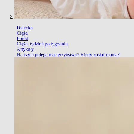
Dziecko
Ciąża
Poród
Ciąża, tydzień po tygodniu
Artykuły
Na czym polega macierzyństwo? Kiedy zostać mamą?