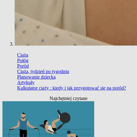
Ciąża
Połóg
Poród
Ciąża, tydzień po tygodniu
Planowanie dziecka
Artykuły
Kalkulator ciąży : kiedy i jak przygotować się na poród?
Najchętniej czytane