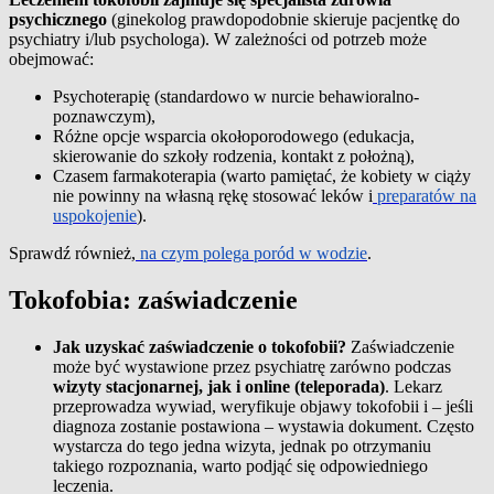
psychicznego
(ginekolog prawdopodobnie skieruje pacjentkę do
psychiatry i/lub psychologa). W zależności od potrzeb może
obejmować:
Psychoterapię (standardowo w nurcie behawioralno-
poznawczym),
Różne opcje wsparcia okołoporodowego (edukacja,
skierowanie do szkoły rodzenia, kontakt z położną),
Czasem farmakoterapia (warto pamiętać, że kobiety w ciąży
nie powinny na własną rękę stosować leków i
preparatów na
uspokojenie
).
Sprawdź również,
na czym polega poród w wodzie
.
Tokofobia: zaświadczenie
Jak uzyskać zaświadczenie o tokofobii?
Zaświadczenie
może być wystawione przez psychiatrę zarówno podczas
wizyty stacjonarnej, jak i online (teleporada)
. Lekarz
przeprowadza wywiad, weryfikuje objawy tokofobii i – jeśli
diagnoza zostanie postawiona – wystawia dokument. Często
wystarcza do tego jedna wizyta, jednak po otrzymaniu
takiego rozpoznania, warto podjąć się odpowiedniego
leczenia.