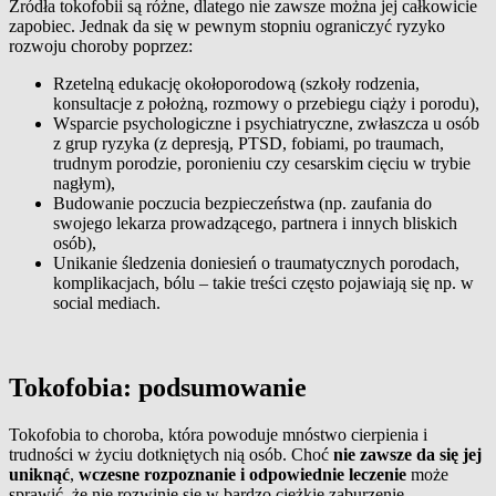
Źródła tokofobii są różne, dlatego nie zawsze można jej całkowicie
zapobiec. Jednak da się w pewnym stopniu ograniczyć ryzyko
rozwoju choroby poprzez:
Rzetelną edukację okołoporodową (szkoły rodzenia,
konsultacje z położną, rozmowy o przebiegu ciąży i porodu),
Wsparcie psychologiczne i psychiatryczne, zwłaszcza u osób
z grup ryzyka (z depresją, PTSD, fobiami, po traumach,
trudnym porodzie, poronieniu czy cesarskim cięciu w trybie
nagłym),
Budowanie poczucia bezpieczeństwa (np. zaufania do
swojego lekarza prowadzącego, partnera i innych bliskich
osób),
Unikanie śledzenia doniesień o traumatycznych porodach,
komplikacjach, bólu – takie treści często pojawiają się np. w
social mediach.
Tokofobia: podsumowanie
Tokofobia to choroba, która powoduje mnóstwo cierpienia i
trudności w życiu dotkniętych nią osób. Choć
nie zawsze da się jej
uniknąć
,
wczesne rozpoznanie i odpowiednie leczenie
może
sprawić, że nie rozwinie się w bardzo ciężkie zaburzenie.