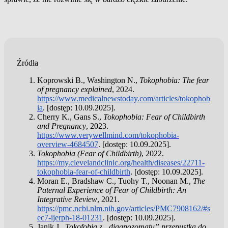
Źródła
Koprowski B., Washington N.,
Tokophobia: The fear
of pregnancy explained
, 2024.
https://www.medicalnewstoday.com/articles/tokophob
ia
. [dostęp: 10.09.2025].
Cherry K., Gans S.,
Tokophobia: Fear of Childbirth
and Pregnancy
, 2023.
https://www.verywellmind.com/tokophobia-
overview-4684507
. [dostęp: 10.09.2025].
Tokophobia (Fear of Childbirth)
, 2022.
https://my.clevelandclinic.org/health/diseases/22711-
tokophobia-fear-of-childbirth
. [dostęp: 10.09.2025].
Moran E., Bradshaw C., Tuohy T., Noonan M.,
The
Paternal Experience of Fear of Childbirth: An
Integrative Review
, 2021.
https://pmc.ncbi.nlm.nih.gov/articles/PMC7908162/#s
ec7-ijerph-18-01231
. [dostęp: 10.09.2025].
Janik J.,
Tokofobia z „diagnozomatu” przepustką do