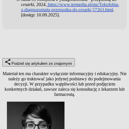
cesarki
, 2024.
https://www.termedia.pl/mz/Tokofobia-
z-diagnozomatu-przepustka-do-cesarki,57263.html
.
[dostęp: 10.09.2025].
Podziel się artykułem ze znajomymi
Materiał ten ma charakter wyłącznie informacyjny i edukacyjny. Nie
należy go traktować jako jedynej podstawy do podejmowania
decyzji. W przypadku wątpliwości lub przed podjęciem
konkretnych działań, zawsze zaleca się konsultację z lekarzem lub
farmaceutą.