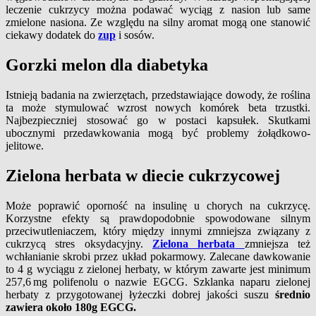
leczenie cukrzycy można podawać wyciąg z nasion lub same
zmielone nasiona. Ze względu na silny aromat mogą one stanowić
ciekawy dodatek do
zup
i sosów.
Gorzki melon dla diabetyka
Istnieją badania na zwierzętach, przedstawiające dowody, że roślina
ta może stymulować wzrost nowych komórek beta trzustki.
Najbezpieczniej stosować go w postaci kapsułek. Skutkami
ubocznymi przedawkowania mogą być problemy żołądkowo-
jelitowe.
Zielona herbata w diecie cukrzycowej
Może poprawić oporność na insulinę u chorych na cukrzycę.
Korzystne efekty są prawdopodobnie spowodowane silnym
przeciwutleniaczem, który między innymi zmniejsza związany z
cukrzycą stres oksydacyjny.
Zielona herbata
zmniejsza też
wchłanianie skrobi przez układ pokarmowy. Zalecane dawkowanie
to 4 g wyciągu z zielonej herbaty, w którym zawarte jest minimum
257,6 mg polifenolu o nazwie EGCG. Szklanka naparu zielonej
herbaty z przygotowanej łyżeczki dobrej jakości suszu
średnio
zawiera około 180g EGCG.