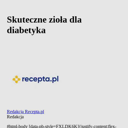
Skuteczne zioła dla
diabetyka
Redakcja Recepta.pl
Redakcja
#html-body [data-pb-style=FXLDK6K]{justify-content:flex-