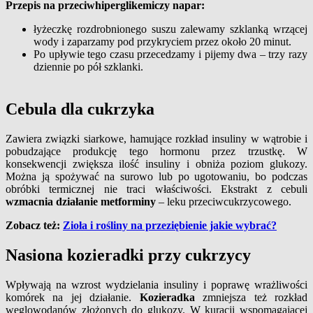
Przepis na przeciwhiperglikemiczy napar:
łyżeczkę rozdrobnionego suszu zalewamy szklanką wrzącej
wody i zaparzamy pod przykryciem przez około 20 minut.
Po upływie tego czasu przecedzamy i pijemy dwa – trzy razy
dziennie po pół szklanki.
Cebula dla cukrzyka
Zawiera związki siarkowe, hamujące rozkład insuliny w wątrobie i
pobudzające produkcję tego hormonu przez trzustkę. W
konsekwencji zwiększa ilość insuliny i obniża poziom glukozy.
Można ją spożywać na surowo lub po ugotowaniu, bo podczas
obróbki termicznej nie traci właściwości. Ekstrakt z cebuli
wzmacnia działanie metforminy
– leku przeciwcukrzycowego.
Zobacz też:
Zioła i rośliny na przeziębienie jakie wybrać?
Nasiona kozieradki przy cukrzycy
Wpływają na wzrost wydzielania insuliny i poprawę wrażliwości
komórek na jej działanie.
Kozieradka
zmniejsza też rozkład
węglowodanów złożonych do glukozy. W kuracji wspomagającej