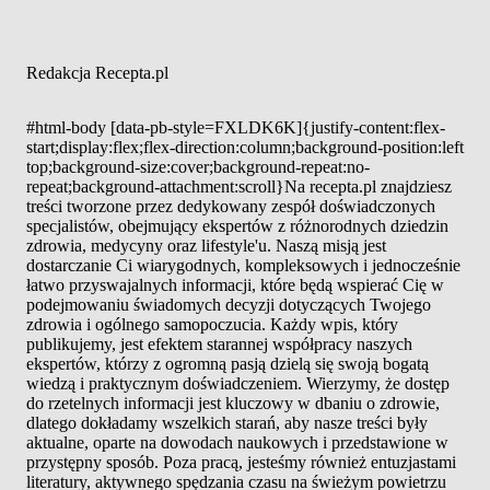
Redakcja Recepta.pl
#html-body [data-pb-style=FXLDK6K]{justify-content:flex-
start;display:flex;flex-direction:column;background-position:left
top;background-size:cover;background-repeat:no-
repeat;background-attachment:scroll}Na recepta.pl znajdziesz
treści tworzone przez dedykowany zespół doświadczonych
specjalistów, obejmujący ekspertów z różnorodnych dziedzin
zdrowia, medycyny oraz lifestyle'u. Naszą misją jest
dostarczanie Ci wiarygodnych, kompleksowych i jednocześnie
łatwo przyswajalnych informacji, które będą wspierać Cię w
podejmowaniu świadomych decyzji dotyczących Twojego
zdrowia i ogólnego samopoczucia. Każdy wpis, który
publikujemy, jest efektem starannej współpracy naszych
ekspertów, którzy z ogromną pasją dzielą się swoją bogatą
wiedzą i praktycznym doświadczeniem. Wierzymy, że dostęp
do rzetelnych informacji jest kluczowy w dbaniu o zdrowie,
dlatego dokładamy wszelkich starań, aby nasze treści były
aktualne, oparte na dowodach naukowych i przedstawione w
przystępny sposób. Poza pracą, jesteśmy również entuzjastami
literatury, aktywnego spędzania czasu na świeżym powietrzu