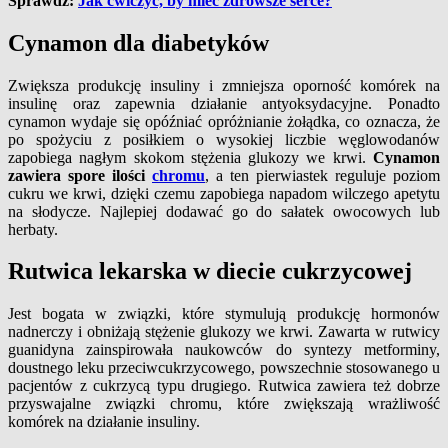
Sprawdź:
Jak ćwiczyć, by mieć zdrowsze serce?
Cynamon dla diabetyków
Zwiększa produkcję insuliny i zmniejsza oporność komórek na
insulinę oraz zapewnia działanie antyoksydacyjne. Ponadto
cynamon wydaje się opóźniać opróżnianie żołądka, co oznacza, że
po spożyciu z posiłkiem o wysokiej liczbie węglowodanów
zapobiega nagłym skokom stężenia glukozy we krwi.
Cynamon
zawiera spore ilości
chromu
, a ten pierwiastek reguluje poziom
cukru we krwi, dzięki czemu zapobiega napadom wilczego apetytu
na słodycze. Najlepiej dodawać go do sałatek owocowych lub
herbaty.
Rutwica lekarska w diecie cukrzycowej
Jest bogata w związki, które stymulują produkcję hormonów
nadnerczy i obniżają stężenie glukozy we krwi. Zawarta w rutwicy
guanidyna zainspirowała naukowców do syntezy metforminy,
doustnego leku przeciwcukrzycowego, powszechnie stosowanego u
pacjentów z cukrzycą typu drugiego. Rutwica zawiera też dobrze
przyswajalne związki chromu, które zwiększają wrażliwość
komórek na działanie insuliny.