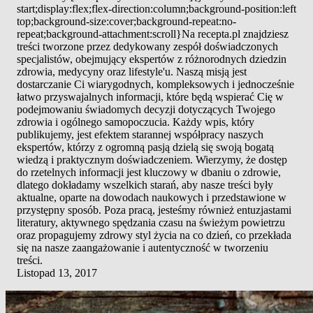
start;display:flex;flex-direction:column;background-position:left
top;background-size:cover;background-repeat:no-
repeat;background-attachment:scroll}Na recepta.pl znajdziesz
treści tworzone przez dedykowany zespół doświadczonych
specjalistów, obejmujący ekspertów z różnorodnych dziedzin
zdrowia, medycyny oraz lifestyle'u. Naszą misją jest
dostarczanie Ci wiarygodnych, kompleksowych i jednocześnie
łatwo przyswajalnych informacji, które będą wspierać Cię w
podejmowaniu świadomych decyzji dotyczących Twojego
zdrowia i ogólnego samopoczucia. Każdy wpis, który
publikujemy, jest efektem starannej współpracy naszych
ekspertów, którzy z ogromną pasją dzielą się swoją bogatą
wiedzą i praktycznym doświadczeniem. Wierzymy, że dostęp
do rzetelnych informacji jest kluczowy w dbaniu o zdrowie,
dlatego dokładamy wszelkich starań, aby nasze treści były
aktualne, oparte na dowodach naukowych i przedstawione w
przystępny sposób. Poza pracą, jesteśmy również entuzjastami
literatury, aktywnego spędzania czasu na świeżym powietrzu
oraz propagujemy zdrowy styl życia na co dzień, co przekłada
się na nasze zaangażowanie i autentyczność w tworzeniu
treści.
Listopad 13, 2017