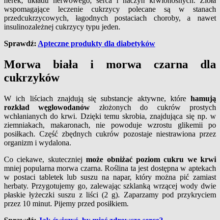
nerek, układu nerwowego, serca i naczyń krwionośnych. Zioła
wspomagające leczenie cukrzycy polecane są w stanach
przedcukrzycowych, łagodnych postaciach choroby, a nawet
insulinozależnej cukrzycy typu jeden.
Sprawdź:
Apteczne produkty dla diabetyków
Morwa biała i morwa czarna dla
cukrzyków
W ich liściach znajdują się substancje aktywne, które
hamują
rozkład węglowodanów
złożonych do cukrów prostych
wchłanianych do krwi. Dzięki temu skrobia, znajdująca się np. w
ziemniakach, makaronach, nie powoduje wzrostu glikemii po
posiłkach. Część zbędnych cukrów pozostaje niestrawiona przez
organizm i wydalona.
Co ciekawe, skuteczniej
może obniżać poziom cukru we krwi
mniej popularna morwa czarna. Roślina ta jest dostępna w aptekach
w postaci tabletek lub suszu na napar, który można pić zamiast
herbaty. Przygotujemy go, zalewając szklanką wrzącej wody dwie
płaskie łyżeczki suszu z liści (2 g). Zaparzamy pod przykryciem
przez 10 minut. Pijemy przed posiłkiem.