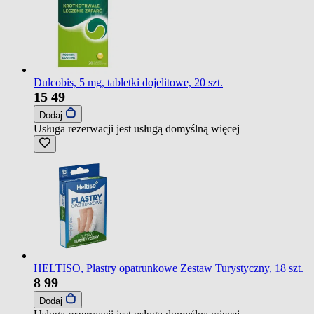
Dulcobis, 5 mg, tabletki dojelitowe, 20 szt.
15
49
Dodaj
Usługa rezerwacji jest usługą domyślną
więcej
HELTISO, Plastry opatrunkowe Zestaw Turystyczny, 18 szt.
8
99
Dodaj