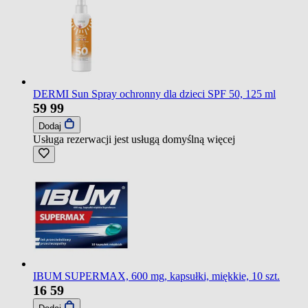
DERMI Sun Spray ochronny dla dzieci SPF 50, 125 ml
59
99
Dodaj
Usługa rezerwacji jest usługą domyślną
więcej
IBUM SUPERMAX, 600 mg, kapsułki, miękkie, 10 szt.
16
59