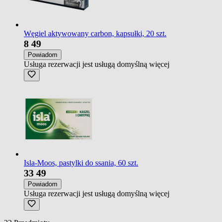
Węgiel aktywowany carbon, kapsułki, 20 szt.
8
49
Powiadom
Usługa rezerwacji jest usługą domyślną
więcej
Isla-Moos, pastylki do ssania, 60 szt.
33
49
Powiadom
Usługa rezerwacji jest usługą domyślną
więcej