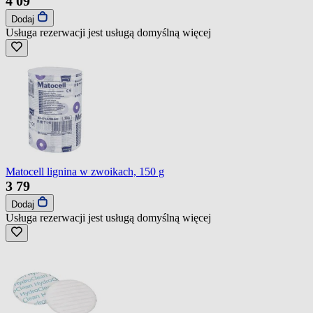
4
09
Dodaj
Usługa rezerwacji jest usługą domyślną
więcej
Matocell lignina w zwoikach, 150 g
3
79
Dodaj
Usługa rezerwacji jest usługą domyślną
więcej