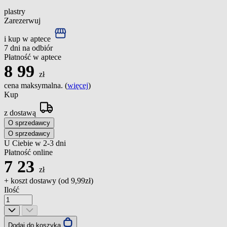
plastry
Zarezerwuj
i kup w aptece
7 dni na odbiór
Płatność w aptece
8
99
zł
cena maksymalna. (
więcej
)
Kup
z dostawą
O sprzedawcy
O sprzedawcy
U Ciebie w 2-3 dni
Płatność online
7
23
zł
+ koszt dostawy (od
9,99zł
)
Ilość
Dodaj do koszyka