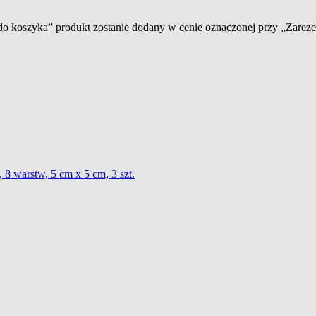
 do koszyka” produkt zostanie dodany w cenie oznaczonej przy „Zare
 8 warstw, 5 cm x 5 cm, 3 szt.