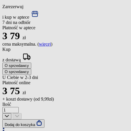
Zarezerwuj
i kup w aptece
7 dni na odbiór
Płatność w aptece
3
79
zł
cena maksymalna. (
więcej
)
Kup
z dostawą
O sprzedawcy
O sprzedawcy
U Ciebie w 2-3 dni
Płatność online
3
75
zł
+ koszt dostawy (od
9,99zł
)
Ilość
Dodaj do koszyka