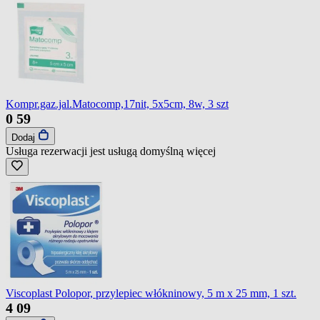
Kompr.gaz.jal.Matocomp,17nit, 5x5cm, 8w, 3 szt
0
59
Dodaj
Usługa rezerwacji jest usługą domyślną
więcej
Viscoplast Polopor, przylepiec włókninowy, 5 m x 25 mm, 1 szt.
4
09