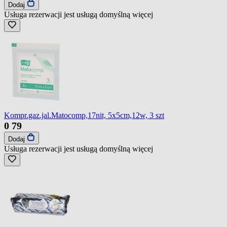
Dodaj
Usługa rezerwacji jest usługą domyślną
więcej
Kompr.gaz.jal.Matocomp,17nit, 5x5cm,12w, 3 szt
0
79
Dodaj
Usługa rezerwacji jest usługą domyślną
więcej