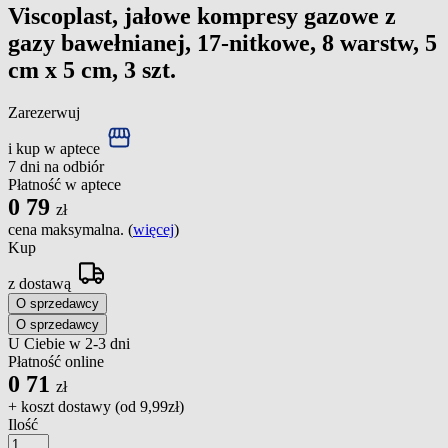
Viscoplast, jałowe kompresy gazowe z
gazy bawełnianej, 17-nitkowe, 8 warstw, 5
cm x 5 cm, 3 szt.
Zarezerwuj
i kup w aptece
7 dni na odbiór
Płatność w aptece
0
79
zł
cena maksymalna. (
więcej
)
Kup
z dostawą
O sprzedawcy
O sprzedawcy
U Ciebie w 2-3 dni
Płatność online
0
71
zł
+ koszt dostawy (od
9,99zł
)
Ilość