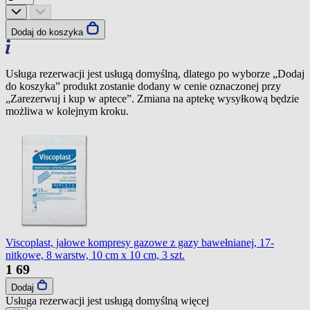
Dodaj do koszyka
Usługa rezerwacji jest usługą domyślną, dlatego po wyborze „Dodaj
do koszyka” produkt zostanie dodany w cenie oznaczonej przy
„Zarezerwuj i kup w aptece”. Zmiana na aptekę wysyłkową będzie
możliwa w kolejnym kroku.
Viscoplast, jałowe kompresy gazowe z gazy bawełnianej, 17-
nitkowe, 8 warstw, 10 cm x 10 cm, 3 szt.
1
69
Dodaj
Usługa rezerwacji jest usługą domyślną
więcej