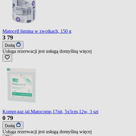
Matocell lignina w zwoikach, 150 g
3
79
Dodaj
Usługa rezerwacji jest usługą domyślną
więcej
Kompr.gaz.jal.Matocomp,17nit, 5x5cm,12w, 3 szt
0
79
Dodaj
Usługa rezerwacji jest usługą domyślną
więcej