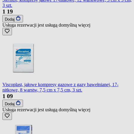
3 szt.
1
19
Dodaj
Usługa rezerwacji jest usługą domyślną
więcej
Viscoplast, jałowe kompresy gazowe z gazy bawełnianej, 17-
nitkowe, 8 warstw, 7,5 cm x 7,5 cm, 3 szt.
1
09
Dodaj
Usługa rezerwacji jest usługą domyślną
więcej