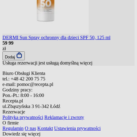
DERMI Sun Spray ochronny dla dzieci SPF 50, 125 ml
59
99
zł
Dodaj
Usługa rezerwacji jest usługą domyślną
więcej
Biuro Obsługi Klienta
tel.:
+48 42 200 75 75
e-mail:
pomoc@recepta.pl
Godziny pracy:
Pon.-Pt.:
8:00 - 16:00
Recepta.pl
ul.Zbąszyńska 3
91-342 Łódź
Rezerwacje
Polityka prywatności
Reklamacje i zwroty
O firmie
Regulamin
O nas
Kontakt
Ustawienia prywatności
Dowiedz się więcej