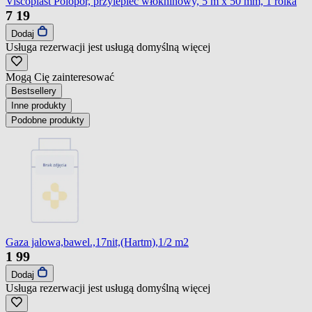
Viscoplast Polopor, przylepiec włókninowy, 5 m x 50 mm, 1 rolka
7
19
Dodaj
Usługa rezerwacji jest usługą domyślną
więcej
Mogą Cię zainteresować
Bestsellery
Inne produkty
Podobne produkty
Gaza jalowa,bawel.,17nit,(Hartm),1/2 m2
1
99
Dodaj
Usługa rezerwacji jest usługą domyślną
więcej