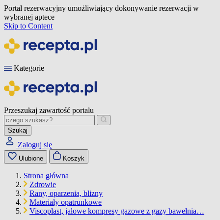
Portal rezerwacyjny umożliwiający dokonywanie rezerwacji w
wybranej aptece
Skip to Content
Kategorie
Przeszukaj zawartość portalu
Szukaj
Zaloguj się
Ulubione
Koszyk
Strona główna
Zdrowie
Rany, oparzenia, blizny
Materiały opatrunkowe
Viscoplast, jałowe kompresy gazowe z gazy bawełnia…