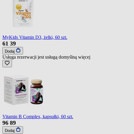
MyKids Vitamin D3, żelki, 60 szt.
61
39
Dodaj
Usługa rezerwacji jest usługą domyślną
więcej
Vitamin B Complex, kapsułki, 60 szt.
96
89
Dodaj