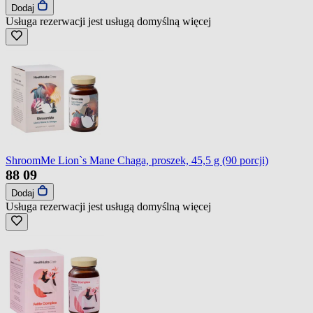
Dodaj
Usługa rezerwacji jest usługą domyślną
więcej
ShroomMe Lion`s Mane Chaga, proszek, 45,5 g (90 porcji)
88
09
Dodaj
Usługa rezerwacji jest usługą domyślną
więcej