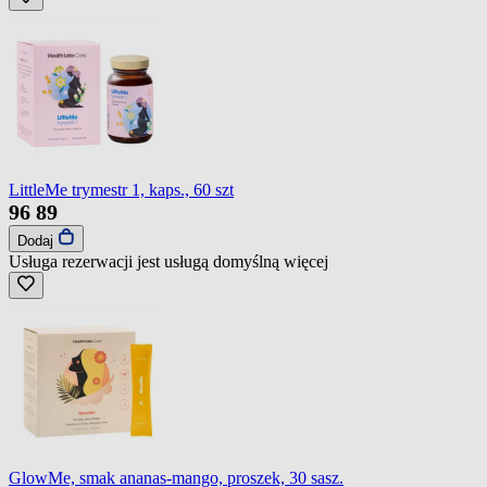
LittleMe trymestr 1, kaps., 60 szt
96
89
Dodaj
Usługa rezerwacji jest usługą domyślną
więcej
GlowMe, smak ananas-mango, proszek, 30 sasz.