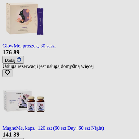
GlowMe, proszek, 30 sasz.
176
89
Dodaj
Usługa rezerwacji jest usługą domyślną
więcej
MagneMe, kaps., 120 szt (60 szt Day+60 szt Night)
141
39