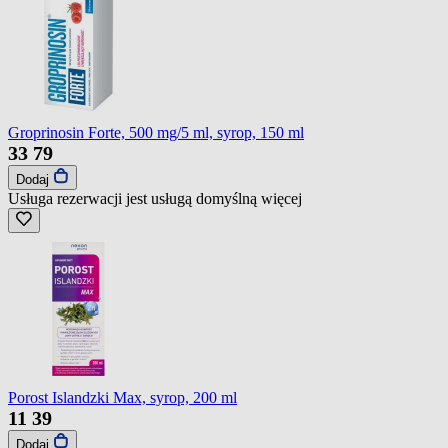
Groprinosin Forte, 500 mg/5 ml, syrop, 150 ml
33
79
Dodaj
Usługa rezerwacji jest usługą domyślną
więcej
Porost Islandzki Max, syrop, 200 ml
11
39
Dodaj