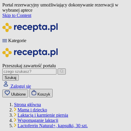
Portal rezerwacyjny umożliwiający dokonywanie rezerwacji w
wybranej aptece
Skip to Content
Kategorie
Przeszukaj zawartość portalu
Szukaj
Zaloguj się
Ulubione
Koszyk
Strona główna
Mama i dziecko
Laktacja i karmienie piersią
Wspomaganie laktacji
Lactoferrin Natural+, kapsułki, 30 szt.