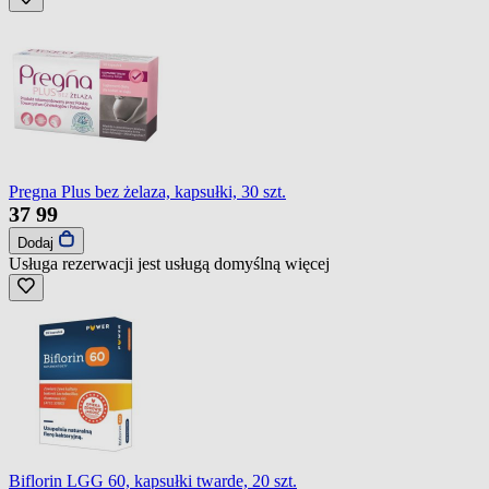
Pregna Plus bez żelaza, kapsułki, 30 szt.
37
99
Dodaj
Usługa rezerwacji jest usługą domyślną
więcej
Biflorin LGG 60, kapsułki twarde, 20 szt.