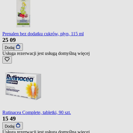
Prenalen bez dodatku cukrów, płyn, 115 ml
25
09
Dodaj
Usługa rezerwacji jest usługą domyślną
więcej
Rutinacea Complete, tabletki, 90 szt.
15
49
Dodaj
Usługa rezerwacji jest usługą domyślną
więcej