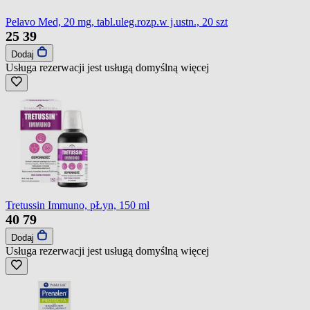
Pelavo Med, 20 mg, tabl.uleg.rozp.w j.ustn., 20 szt
25
39
Dodaj
Usługa rezerwacji jest usługą domyślną
więcej
Tretussin Immuno, pŁyn, 150 ml
40
79
Dodaj
Usługa rezerwacji jest usługą domyślną
więcej