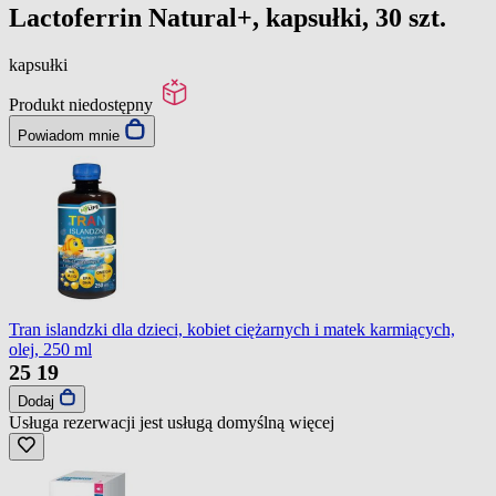
Lactoferrin Natural+, kapsułki, 30 szt.
kapsułki
Produkt niedostępny
Powiadom mnie
Tran islandzki dla dzieci, kobiet ciężarnych i matek karmiących,
olej, 250 ml
25
19
Dodaj
Usługa rezerwacji jest usługą domyślną
więcej