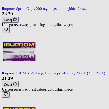
Ibuprom Sprint Caps, 200 mg, kapsułki miękkie, 24 szt.
23
29
Dodaj
Usługa rezerwacji jest usługą domyślną
więcej
Ibuprom RR Max, 400 mg, tabletki powlekane, 24 szt. (2 x 12 szt.)
21
39
Dodaj
Usługa rezerwacji jest usługą domyślną
więcej