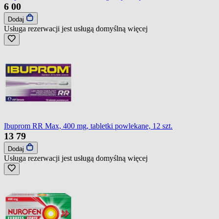
6
00
Dodaj
Usługa rezerwacji jest usługą domyślną
więcej
Ibuprom RR Max, 400 mg, tabletki powlekane, 12 szt.
13
79
Dodaj
Usługa rezerwacji jest usługą domyślną
więcej