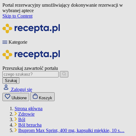
Portal rezerwacyjny umożliwiający dokonywanie rezerwacji w
wybranej aptece
Skip to Content
Kategorie
Przeszukaj zawartość portalu
Szukaj
Zaloguj się
Ulubione
Koszyk
Strona główna
Zdrowie
Ból
Ból brzucha
Ibuprom Max Sprint, 400 mg, kapsułki miękkie, 10 s…