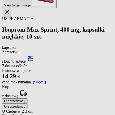
View larger image
US PHARMACIA
Ibuprom Max Sprint, 400 mg, kapsułki
miękkie, 10 szt.
kapsułki
Zarezerwuj
i kup w aptece
7 dni na odbiór
Płatność w aptece
14
29
zł
cena maksymalna. (
więcej
)
Kup
z dostawą
O sprzedawcy
O sprzedawcy
U Ciebie w 2-3 dni