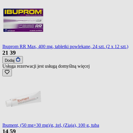
Ibuprom RR Max, 400 mg, tabletki powlekane, 24 szt. (2 x 12 szt.)
21
39
Dodaj
Usługa rezerwacji jest usługą domyślną
więcej
Ibument, (50 mg+30 mg)/g, żel, (Ziaja), 100 g, tuba
14
59