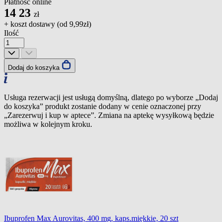
Płatność online
14
23
zł
+ koszt dostawy (od
9,99zł
)
Ilość
Dodaj do koszyka
Usługa rezerwacji jest usługą domyślną, dlatego po wyborze „Dodaj
do koszyka” produkt zostanie dodany w cenie oznaczonej przy
„Zarezerwuj i kup w aptece”. Zmiana na aptekę wysyłkową będzie
możliwa w kolejnym kroku.
Ibuprofen Max Aurovitas, 400 mg, kaps.miękkie, 20 szt