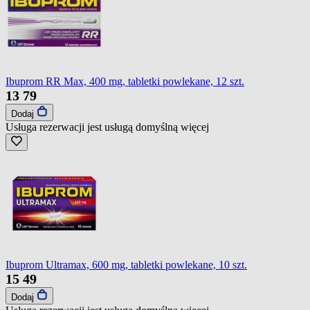
Ibuprom RR Max, 400 mg, tabletki powlekane, 12 szt.
13
79
Dodaj
Usługa rezerwacji jest usługą domyślną
więcej
Ibuprom Ultramax, 600 mg, tabletki powlekane, 10 szt.
15
49
Dodaj