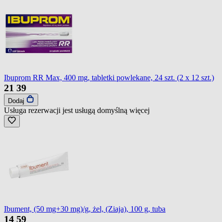
Ibuprom RR Max, 400 mg, tabletki powlekane, 24 szt. (2 x 12 szt.)
21
39
Dodaj
Usługa rezerwacji jest usługą domyślną
więcej
Ibument, (50 mg+30 mg)/g, żel, (Ziaja), 100 g, tuba
14
59