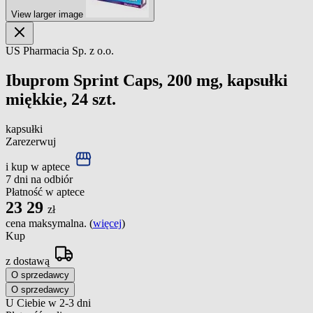
View larger image
US Pharmacia Sp. z o.o.
Ibuprom Sprint Caps, 200 mg, kapsułki
miękkie, 24 szt.
kapsułki
Zarezerwuj
i kup w aptece
7 dni na odbiór
Płatność w aptece
23
29
zł
cena maksymalna. (
więcej
)
Kup
z dostawą
O sprzedawcy
O sprzedawcy
U Ciebie w 2-3 dni