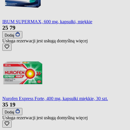
IBUM SUPERMAX, 600 mg, kapsułki, miękkie
25
79
Dodaj
Usługa rezerwacji jest usługą domyślną
więcej
Nurofen Express Forte, 400 mg, kapsułki miękkie, 30 szt.
35
19
Dodaj
Usługa rezerwacji jest usługą domyślną
więcej