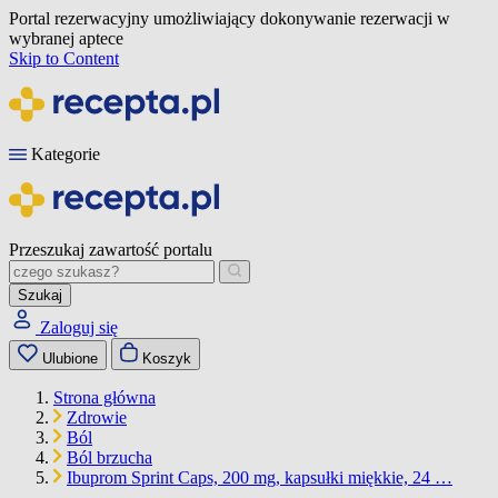
Portal rezerwacyjny umożliwiający dokonywanie rezerwacji w
wybranej aptece
Skip to Content
Kategorie
Przeszukaj zawartość portalu
Szukaj
Zaloguj się
Ulubione
Koszyk
Strona główna
Zdrowie
Ból
Ból brzucha
Ibuprom Sprint Caps, 200 mg, kapsułki miękkie, 24 …