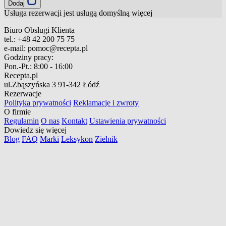
Dodaj
Usługa rezerwacji jest usługą domyślną
więcej
Biuro Obsługi Klienta
tel.:
+48 42 200 75 75
e-mail:
pomoc@recepta.pl
Godziny pracy:
Pon.-Pt.:
8:00 - 16:00
Recepta.pl
ul.Zbąszyńska 3
91-342 Łódź
Rezerwacje
Polityka prywatności
Reklamacje i zwroty
O firmie
Regulamin
O nas
Kontakt
Ustawienia prywatności
Dowiedz się więcej
Blog
FAQ
Marki
Leksykon
Zielnik