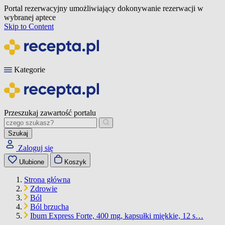
Portal rezerwacyjny umożliwiający dokonywanie rezerwacji w
wybranej aptece
Skip to Content
Kategorie
Przeszukaj zawartość portalu
Szukaj
Zaloguj się
Ulubione
Koszyk
Strona główna
Zdrowie
Ból
Ból brzucha
Ibum Express Forte, 400 mg, kapsułki miękkie, 12 s…