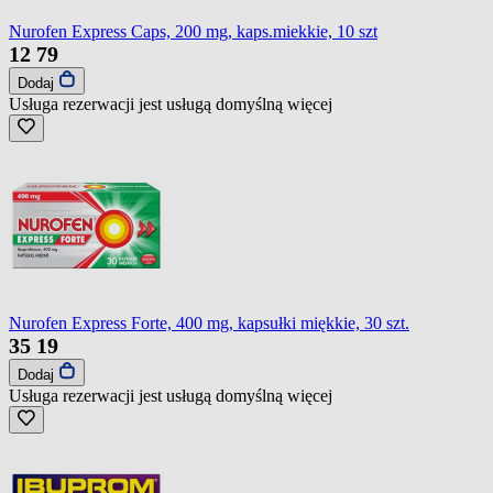
Nurofen Express Caps, 200 mg, kaps.miekkie, 10 szt
12
79
Dodaj
Usługa rezerwacji jest usługą domyślną
więcej
Nurofen Express Forte, 400 mg, kapsułki miękkie, 30 szt.
35
19
Dodaj
Usługa rezerwacji jest usługą domyślną
więcej