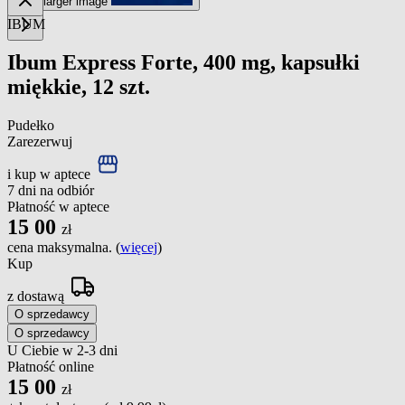
View larger image
IBUM
Ibum Express Forte, 400 mg, kapsułki
miękkie, 12 szt.
Pudełko
Zarezerwuj
i kup w aptece
7 dni na odbiór
Płatność w aptece
15
00
zł
cena maksymalna. (
więcej
)
Kup
z dostawą
O sprzedawcy
O sprzedawcy
U Ciebie w 2-3 dni
Płatność online
15
00
zł