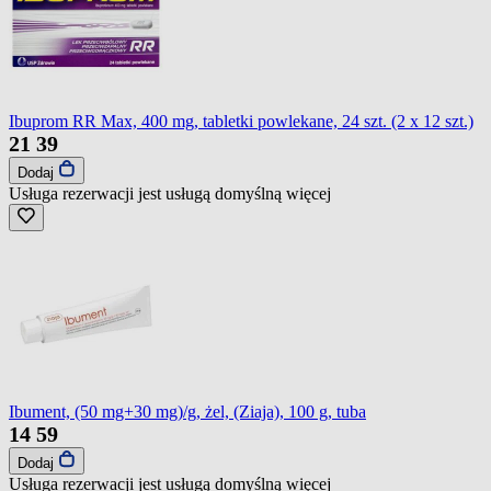
Ibuprom RR Max, 400 mg, tabletki powlekane, 24 szt. (2 x 12 szt.)
21
39
Dodaj
Usługa rezerwacji jest usługą domyślną
więcej
Ibument, (50 mg+30 mg)/g, żel, (Ziaja), 100 g, tuba
14
59
Dodaj
Usługa rezerwacji jest usługą domyślną
więcej