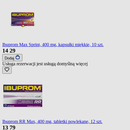
Ibuprom Max Sprint, 400 mg, kapsułki miękkie, 10 szt.
14
29
Dodaj
Usługa rezerwacji jest usługą domyślną
więcej
Ibuprom RR Max, 400 mg, tabletki powlekane, 12 szt.
13
79