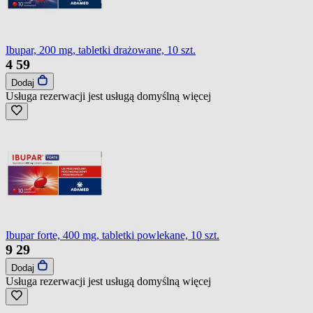
Ibupar, 200 mg, tabletki drażowane, 10 szt.
4
59
Dodaj
Usługa rezerwacji jest usługą domyślną
więcej
Ibupar forte, 400 mg, tabletki powlekane, 10 szt.
9
29
Dodaj
Usługa rezerwacji jest usługą domyślną
więcej