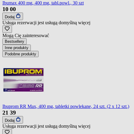
Ibumax 400 mg, 400 mg, tabl.powl., 30 szt
10
00
Dodaj
Usługa rezerwacji jest usługą domyślną
więcej
Mogą Cię zainteresować
Bestsellery
Inne produkty
Podobne produkty
Ibuprom RR Max, 400 mg, tabletki powlekane, 24 szt. (2 x 12 szt.)
21
39
Dodaj
Usługa rezerwacji jest usługą domyślną
więcej