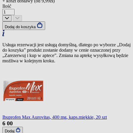
+ koszt dostawy (od
9,99zł
)
Ilość
Dodaj do koszyka
Usługa rezerwacji jest usługą domyślną, dlatego po wyborze „Dodaj
do koszyka” produkt zostanie dodany w cenie oznaczonej przy
„Zarezerwuj i kup w aptece”. Zmiana na aptekę wysyłkową będzie
możliwa w kolejnym kroku.
Ibuprofen Max Aurovitas, 400 mg, kaps.miękkie, 20 szt
6
00
Dodaj