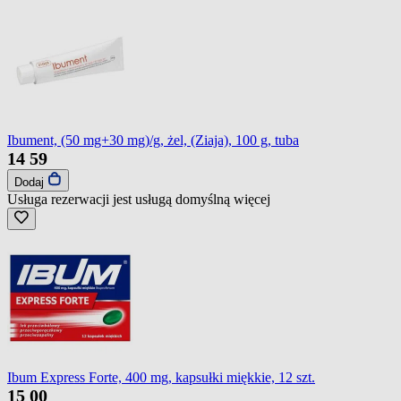
Ibument, (50 mg+30 mg)/g, żel, (Ziaja), 100 g, tuba
14
59
Dodaj
Usługa rezerwacji jest usługą domyślną
więcej
Ibum Express Forte, 400 mg, kapsułki miękkie, 12 szt.
15
00