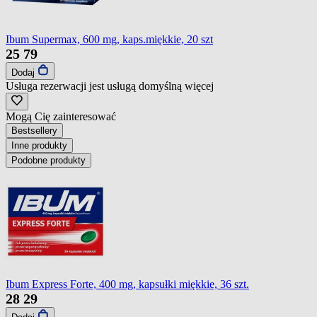
Ibum Supermax, 600 mg, kaps.miękkie, 20 szt
25
79
Dodaj
Usługa rezerwacji jest usługą domyślną
więcej
Mogą Cię zainteresować
Bestsellery
Inne produkty
Podobne produkty
Ibum Express Forte, 400 mg, kapsułki miękkie, 36 szt.
28
29