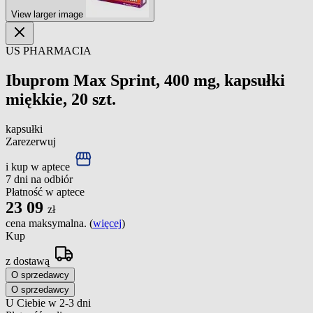
View larger image
US PHARMACIA
Ibuprom Max Sprint, 400 mg, kapsułki
miękkie, 20 szt.
kapsułki
Zarezerwuj
i kup w aptece
7 dni na odbiór
Płatność w aptece
23
09
zł
cena maksymalna. (
więcej
)
Kup
z dostawą
O sprzedawcy
O sprzedawcy
U Ciebie w 2-3 dni