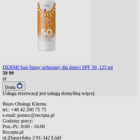
DERMI Sun Spray ochronny dla dzieci SPF 50, 125 ml
59
99
zł
Dodaj
Usługa rezerwacji jest usługą domyślną
więcej
Biuro Obsługi Klienta
tel.:
+48 42 200 75 75
e-mail:
pomoc@recepta.pl
Godziny pracy:
Pon.-Pt.:
8:00 - 16:00
Recepta.pl
ul.Zbąszyńska 3
91-342 Łódź