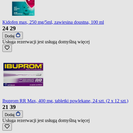
Kidofen max, 250 mg/5ml, zawiesina doustna, 100 ml
24
29
Dodaj
Usługa rezerwacji jest usługą domyślną
więcej
Ibuprom RR Max, 400 mg, tabletki powlekane, 24 szt. (2 x 12 szt.)
21
39
Dodaj
Usługa rezerwacji jest usługą domyślną
więcej