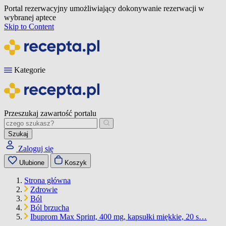
Portal rezerwacyjny umożliwiający dokonywanie rezerwacji w
wybranej aptece
Skip to Content
Kategorie
Przeszukaj zawartość portalu
Szukaj
Zaloguj się
Ulubione
Koszyk
Strona główna
Zdrowie
Ból
Ból brzucha
Ibuprom Max Sprint, 400 mg, kapsułki miękkie, 20 s…