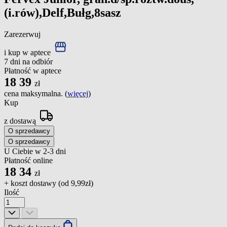
(i.rów),Delf,Bułg,8sasz
Zarezerwuj
i kup w aptece
7 dni na odbiór
Płatność w aptece
18
39
zł
cena maksymalna. (
więcej
)
Kup
z dostawą
O sprzedawcy
O sprzedawcy
U Ciebie w 2-3 dni
Płatność online
18
34
zł
+ koszt dostawy (od
9,99zł
)
Ilość