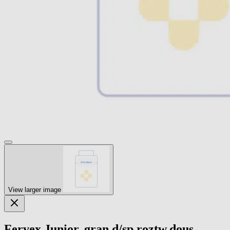
View larger image
Fervex Junior, gran.d/sp.roztw.dous,