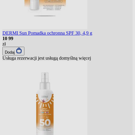
DERMI Sun Pomadka ochronna SPF 30, 4,9 g
10
99
zł
Dodaj
Usługa rezerwacji jest usługą domyślną
więcej