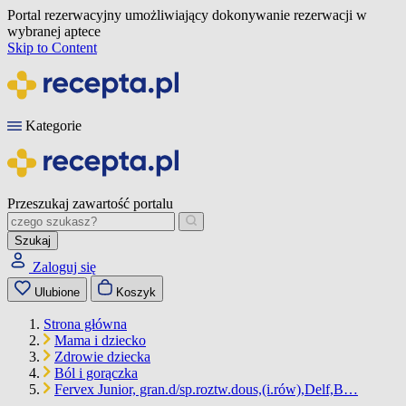
Portal rezerwacyjny umożliwiający dokonywanie rezerwacji w
wybranej aptece
Skip to Content
Kategorie
Przeszukaj zawartość portalu
Szukaj
Zaloguj się
Ulubione
Koszyk
Strona główna
Mama i dziecko
Zdrowie dziecka
Ból i gorączka
Fervex Junior, gran.d/sp.roztw.dous,(i.rów),Delf,B…