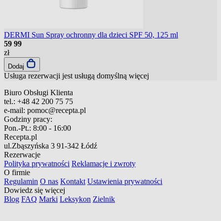
DERMI Sun Spray ochronny dla dzieci SPF 50, 125 ml
59
99
zł
Dodaj
Usługa rezerwacji jest usługą domyślną
więcej
Biuro Obsługi Klienta
tel.:
+48 42 200 75 75
e-mail:
pomoc@recepta.pl
Godziny pracy:
Pon.-Pt.:
8:00 - 16:00
Recepta.pl
ul.Zbąszyńska 3
91-342 Łódź
Rezerwacje
Polityka prywatności
Reklamacje i zwroty
O firmie
Regulamin
O nas
Kontakt
Ustawienia prywatności
Dowiedz się więcej
Blog
FAQ
Marki
Leksykon
Zielnik