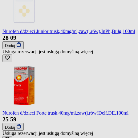
Nurofen d/dzieci Junior trusk,40mg/ml,zaw(i.rów),InPh,Bułg,100ml
28
09
Dodaj
Usługa rezerwacji jest usługą domyślną
więcej
Nurofen d/dzieci Forte trusk,40mg/ml,zaw(i.rów)Delf,DE,100ml
25
59
Dodaj
Usługa rezerwacji jest usługą domyślną
więcej