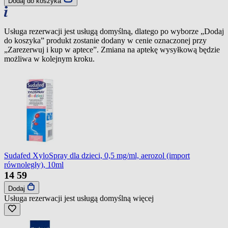
Dodaj do koszyka
Usługa rezerwacji jest usługą domyślną, dlatego po wyborze „Dodaj
do koszyka” produkt zostanie dodany w cenie oznaczonej przy
„Zarezerwuj i kup w aptece”. Zmiana na aptekę wysyłkową będzie
możliwa w kolejnym kroku.
Sudafed XyloSpray dla dzieci, 0,5 mg/ml, aerozol (import
równoległy), 10ml
14
59
Dodaj
Usługa rezerwacji jest usługą domyślną
więcej