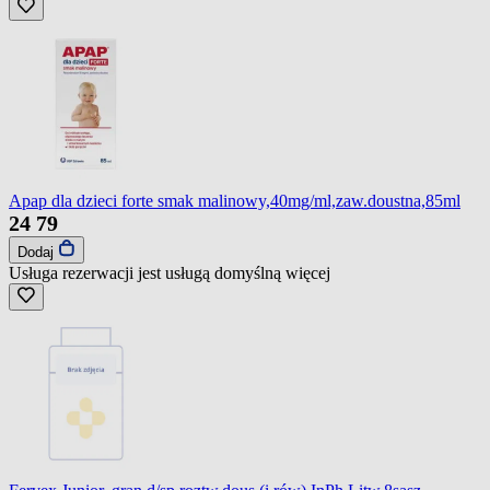
Apap dla dzieci forte smak malinowy,40mg/ml,zaw.doustna,85ml
24
79
Dodaj
Usługa rezerwacji jest usługą domyślną
więcej