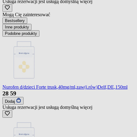
Usługa rezerwacji jest usługą domyślną
więcej
Mogą Cię zainteresować
Bestsellery
Inne produkty
Podobne produkty
Nurofen d/dzieci Forte trusk,40mg/ml,zaw(i.rów)Delf,DE,150ml
28
59
Dodaj
Usługa rezerwacji jest usługą domyślną
więcej