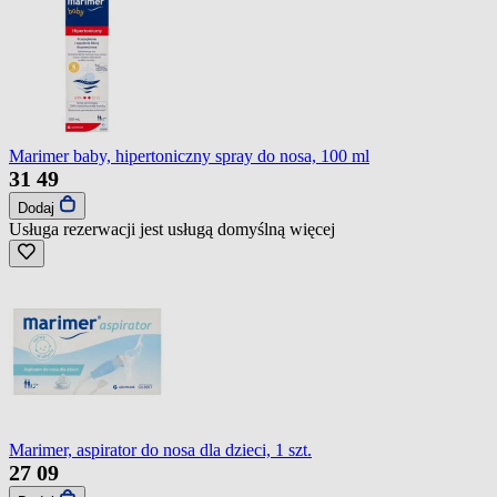
Marimer baby, hipertoniczny spray do nosa, 100 ml
31
49
Dodaj
Usługa rezerwacji jest usługą domyślną
więcej
Marimer, aspirator do nosa dla dzieci, 1 szt.
27
09