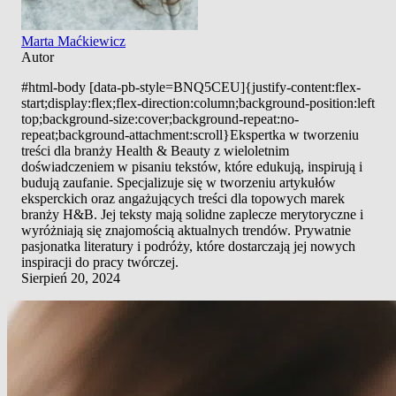
Marta Maćkiewicz
Autor
#html-body [data-pb-style=BNQ5CEU]{justify-content:flex-
start;display:flex;flex-direction:column;background-position:left
top;background-size:cover;background-repeat:no-
repeat;background-attachment:scroll}Ekspertka w tworzeniu
treści dla branży Health & Beauty z wieloletnim
doświadczeniem w pisaniu tekstów, które edukują, inspirują i
budują zaufanie. Specjalizuje się w tworzeniu artykułów
eksperckich oraz angażujących treści dla topowych marek
branży H&B. Jej teksty mają solidne zaplecze merytoryczne i
wyróżniają się znajomością aktualnych trendów. Prywatnie
pasjonatka literatury i podróży, które dostarczają jej nowych
inspiracji do pracy twórczej.
Sierpień 20, 2024