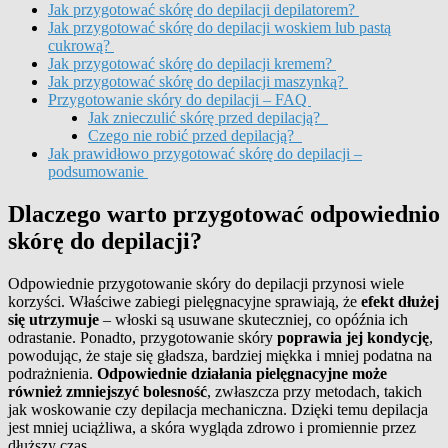
Jak przygotować skórę do depilacji depilatorem?
Jak przygotować skórę do depilacji woskiem lub pastą
cukrową?
Jak przygotować skórę do depilacji kremem?
Jak przygotować skórę do depilacji maszynką?
Przygotowanie skóry do depilacji – FAQ
Jak znieczulić skórę przed depilacją?
Czego nie robić przed depilacją?
Jak prawidłowo przygotować skórę do depilacji –
podsumowanie
Dlaczego warto przygotować odpowiednio
skórę do depilacji?
Odpowiednie przygotowanie skóry do depilacji przynosi wiele
korzyści. Właściwe zabiegi pielęgnacyjne sprawiają, że
efekt dłużej
się utrzymuje
– włoski są usuwane skuteczniej, co opóźnia ich
odrastanie. Ponadto, przygotowanie skóry
poprawia jej kondycję
,
powodując, że staje się gładsza, bardziej miękka i mniej podatna na
podrażnienia.
Odpowiednie działania pielęgnacyjne może
również zmniejszyć bolesność
, zwłaszcza przy metodach, takich
jak woskowanie czy depilacja mechaniczna. Dzięki temu depilacja
jest mniej uciążliwa, a skóra wygląda zdrowo i promiennie przez
dłuższy czas.