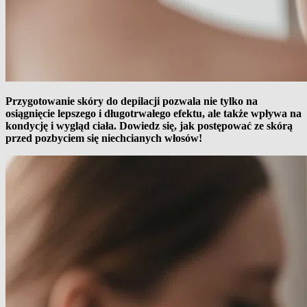
Przygotowanie skóry do depilacji pozwala nie tylko na
osiągnięcie lepszego i długotrwałego efektu, ale także wpływa na
kondycję i wygląd ciała. Dowiedz się, jak postępować ze skórą
przed pozbyciem się niechcianych włosów!