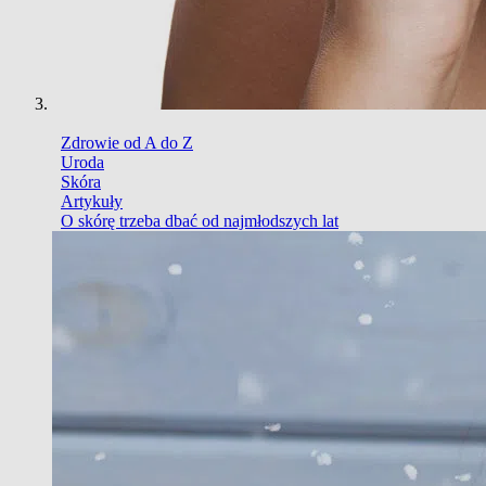
Zdrowie od A do Z
Uroda
Skóra
Artykuły
O skórę trzeba dbać od najmłodszych lat