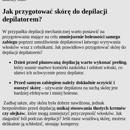
Jak przygotować skórę do depilacji
depilatorem?
W przypadku depilacji mechanicznej warto postawić na
przygotowania mające na celu
zmniejszenie bolesności samego
zabiegu
poprzez umożliwienie depilatorowi łatwego wyrywania
włosków wraz z cebulkami. Jak prawidłowo przygotować skórę do
depilacji depilatorem?
Dzień przed planowaną depilacją warto wykonać peeling
,
który usunie martwe komórki naskórka i odsłoni włoski, co
ułatwi ich uchwycenie przez depilator.
Przed samym zabiegiem należy dokładnie oczyścić i
osuszyć skórę
– używanie depilatora na suchą skórę jest
bardziej efektywne i mniej bolesne.
Zadbaj także, aby skóra była dobrze nawilżona, jednak
bezpośrednio przed depilacją
unikaj stosowania tłustych kremów
czy olejków
, które mogą zmniejszyć przyczepność włosków. Jak
złagodzić ból podczas depilacji? Jeśli masz wrażliwą skórę, możesz
delikatnie ją schłodzić, stosując kompresy.