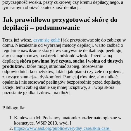
przyczepność wosku, pasty cukrowej czy kremu depilacyjnego, a
tym samym obniżyć skuteczność depilacji.
Jak prawidłowo przygotować skórę do
depilacji – podsumowanie
Teraz już wiesz,
czym się golić
i jak przygotować się do zabiegu w
domu. Niezależnie od wybranej metody depilacji, warto zadbać o
regularne nawilżanie skóry i wykonywanie delikatnego peelingu,
aby usunąć martwy naskórek i odsłonić włoski. Przed samą
depilacją
skóra powinna być czysta, sucha i wolna od tłustych
produktów
, które mogą utrudniać zabieg. Stosowanie
odpowiednich kosmetyków, takich jak pianki czy żele do golenia,
znacząco zmniejsza dyskomfort. Pamiętaj również, aby unikać
opalania i nie stosować peelingów bezpośrednio przed depilacją.
Dzięki temu zabieg stanie się mniej uciążliwy, a Twoja skóra
pozostanie gładka i zdrowa na dłużej.
Bibliografia:
Kaniewska M. Podstawy anatomiczno-dermatologiczne w
kosmetyce. WSiP 2013, wyd. I
https://www.aad.org/public/everyday-care/skin-care-