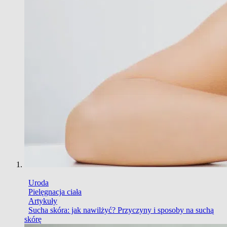
Uroda
Pielęgnacja ciała
Artykuły
Sucha skóra: jak nawilżyć? Przyczyny i sposoby na suchą
skórę