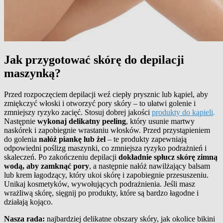
Jak przygotować skórę do depilacji
maszynką?
Przed rozpoczęciem depilacji weź ciepły prysznic lub kąpiel, aby
zmiękczyć włoski i otworzyć pory skóry – to ułatwi golenie i
zmniejszy ryzyko zacięć. Stosuj dobrej jakości
produkty do kąpieli
.
Następnie
wykonaj delikatny peeling
, który usunie martwy
naskórek i zapobiegnie wrastaniu włosków. Przed przystąpieniem
do golenia
nałóż piankę lub żel
– te produkty zapewniają
odpowiedni poślizg maszynki, co zmniejsza ryzyko podrażnień i
skaleczeń. Po zakończeniu depilacji
dokładnie spłucz skórę zimną
wodą, aby zamknąć pory
, a następnie nałóż nawilżający balsam
lub krem łagodzący, który ukoi skórę i zapobiegnie przesuszeniu.
Unikaj kosmetyków, wywołujących podrażnienia. Jeśli masz
wrażliwą skórę, sięgnij po produkty, które są bardzo łagodne i
działają kojąco.
Nasza rada:
najbardziej delikatne obszary skóry, jak okolice bikini