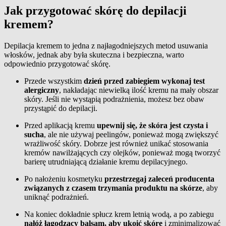
Jak przygotować skórę do depilacji
kremem?
Depilacja kremem to jedna z najłagodniejszych metod usuwania
włosków, jednak aby była skuteczna i bezpieczna, warto
odpowiednio przygotować skórę.
Przede wszystkim
dzień przed zabiegiem wykonaj test
alergiczny
, nakładając niewielką ilość kremu na mały obszar
skóry. Jeśli nie wystąpią podrażnienia, możesz bez obaw
przystąpić do depilacji.
Przed aplikacją kremu
upewnij się, że skóra jest czysta i
sucha
, ale nie używaj peelingów, ponieważ mogą zwiększyć
wrażliwość skóry. Dobrze jest również unikać stosowania
kremów nawilżających czy olejków, ponieważ mogą tworzyć
barierę utrudniającą działanie kremu depilacyjnego.
Po nałożeniu kosmetyku
przestrzegaj zaleceń producenta
związanych z czasem trzymania produktu na skórze
, aby
uniknąć podrażnień.
Na koniec dokładnie spłucz krem letnią wodą, a po zabiegu
nałóż łagodzący balsam, aby ukoić skórę
i zminimalizować