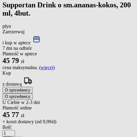
Supportan Drink o sm.ananas-kokos, 200
ml, 4but.
plyn
Zarezerwuj
i kup w aptece
7 dni na odbiór
Płatność w aptece
45
79
zł
cena maksymalna. (
więcej
)
Kup
z dostawą
O sprzedawcy
O sprzedawcy
U Ciebie w 2-3 dni
Płatność online
45
77
zł
+ koszt dostawy (od
9,99zł
)
Ilość