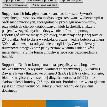
Opis produktu
Co zawiera produkt?
Sposób użycia
Przechowywanie
Przeciwwskazania
Supportan Drink
, płyn o smaku ananas-kokos, to żywność
specjalnego przeznaczenia medycznego stosowana w dietoterapii u
Opis produktu
osób niedożywionych, szczególnie w przebiegu nowotworów,
przewlekłych chorób katabolicznych i/lub kacheksji, a także u
pacjentów zagrożonych niedożywieniem. Produkt pomaga
zapobiegać utracie masy mięśniowej, dostarczając w jednej butelce
20 g białka. Jest to dieta wysokokaloryczna – jedna butelka zawiera
300 kcal, co wspiera odzyskanie energii i siły. Zawiera kwasy
tłuszczowe omega-3 oraz pełny zestaw witamin i składników
mineralnych. Płynna forma umożliwia spożycie bezpośrednio z
butelki.
Supportan Drink to kompletna dieta specjalistyczna, bogata w
białko i tłuszcze, o wysokiej wartości energetycznej (1,5 kcal/ml).
Zawiera kwasy tłuszczowe omega-3 (EPA i DHA) z oleju rybnego,
błonnik, triglicerydy o średniej długości łańcucha (MCT) oraz
śladowe ilości kofeiny (0,6 mg/100 ml). Produkt nie zawiera glutenu
i jest klinicznie wolny od laktozy. Przeznaczony do żywienia
doustnego.