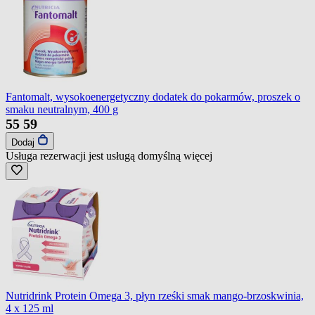
Fantomalt, wysokoenergetyczny dodatek do pokarmów, proszek o
smaku neutralnym, 400 g
55
59
Dodaj
Usługa rezerwacji jest usługą domyślną
więcej
Nutridrink Protein Omega 3, płyn rześki smak mango-brzoskwinia,
4 x 125 ml