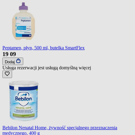
Peptamen, płyn, 500 ml, butelka SmartFlex
19
09
Dodaj
Usługa rezerwacji jest usługą domyślną
więcej
Bebilon Nenatal Home, żywność specjalnego przeznaczenia
medycznego, 400 g