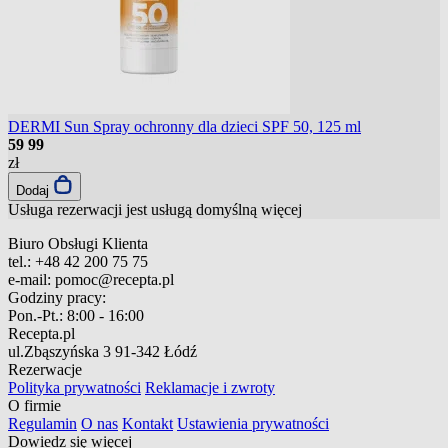
DERMI Sun Spray ochronny dla dzieci SPF 50, 125 ml
59
99
zł
Dodaj
Usługa rezerwacji jest usługą domyślną
więcej
Biuro Obsługi Klienta
tel.:
+48 42 200 75 75
e-mail:
pomoc@recepta.pl
Godziny pracy:
Pon.-Pt.:
8:00 - 16:00
Recepta.pl
ul.Zbąszyńska 3
91-342 Łódź
Rezerwacje
Polityka prywatności
Reklamacje i zwroty
O firmie
Regulamin
O nas
Kontakt
Ustawienia prywatności
Dowiedz się więcej