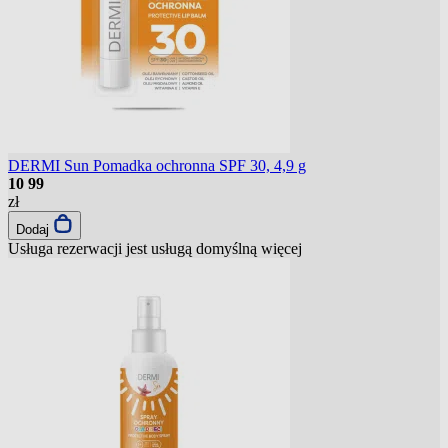
DERMI Sun Pomadka ochronna SPF 30, 4,9 g
10
99
zł
Dodaj
Usługa rezerwacji jest usługą domyślną
więcej