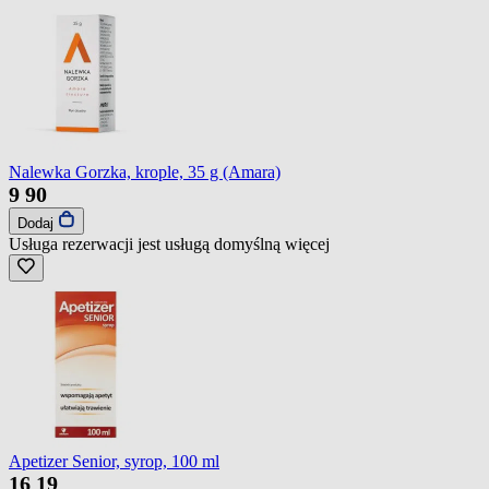
Nalewka Gorzka, krople, 35 g (Amara)
9
90
Dodaj
Usługa rezerwacji jest usługą domyślną
więcej
Apetizer Senior, syrop, 100 ml
16
19