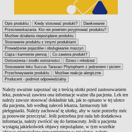
Opis produktu
Kiedy stosować produkt?
Dawkowanie
Przeciwwskazania. Kto nie powinien przyjmować produktu?
Możliwe działania niepożądane produktu
Stosowanie produktu z innymi produktami
Prowadzenie pojazdów i obsługiwanie maszyn
Ciąża i karmienie piersią
Co zawiera produkt?
Ostrzeżenia i środki ostrożności
Dzieci i młodzież
Stosowanie leku Succus Taraxaci Phytopharm z jedzeniem i piciem
Przechowywanie produktu
Możliwe reakcje alergiczne
Producent - podmiot odpowiedzialny
Należy uważnie zapoznać się z treścią ulotki przed zastosowaniem
leku, ponieważ zawiera ona informacje ważne dla pacjenta. Lek ten
Opis produktu
należy zawsze stosować dokładnie tak, jak to opisano w tej ulotce
dla pacjenta, lub według zaleceń lekarza, farmaceuty lub
pielęgniarki. Należy zachować tę ulotkę, aby w razie potrzeby móc
ją ponownie przeczytać. Jeśli potrzebna jest rada lub dodatkowa
informacja, należy zwrócić się do farmaceuty. Jeśli u pacjenta
wystąpią jakiekolwiek objawy niepożądane, w tym wszelkie
objawy niepożądane niewymienione w tej ulotce, należy