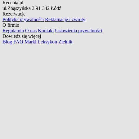
Recepta.pl
ul.Zbąszyńska 3
91-342 Łódź
Rezerwacje
Polityka prywatności
Reklamacje i zwroty
O firmie
Regulamin
O nas
Kontakt
Ustawienia prywatności
Dowiedz się więcej
Blog
FAQ
Marki
Leksykon
Zielnik