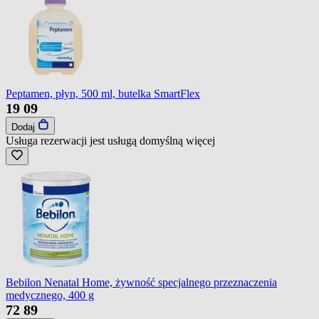
Peptamen, płyn, 500 ml, butelka SmartFlex
19
09
Dodaj
Usługa rezerwacji jest usługą domyślną
więcej
Bebilon Nenatal Home, żywność specjalnego przeznaczenia
medycznego, 400 g
72
89