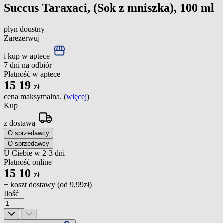
Succus Taraxaci, (Sok z mniszka), 100 ml
plyn doustny
Zarezerwuj
i kup w aptece
7 dni na odbiór
Płatność w aptece
15
19
zł
cena maksymalna. (
więcej
)
Kup
z dostawą
O sprzedawcy
O sprzedawcy
U Ciebie w 2-3 dni
Płatność online
15
10
zł
+ koszt dostawy (od
9,99zł
)
Ilość