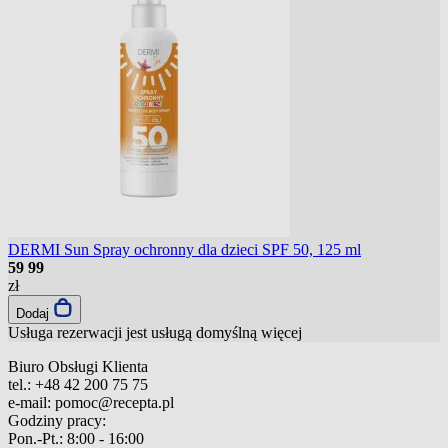
DERMI Sun Spray ochronny dla dzieci SPF 50, 125 ml
59
99
zł
Dodaj
Usługa rezerwacji jest usługą domyślną
więcej
Biuro Obsługi Klienta
tel.:
+48 42 200 75 75
e-mail:
pomoc@recepta.pl
Godziny pracy:
Pon.-Pt.:
8:00 - 16:00