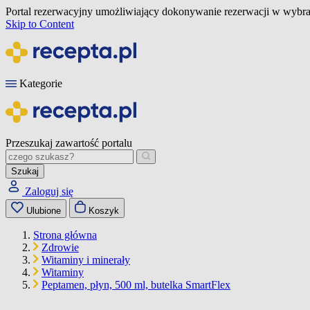
Portal rezerwacyjny umożliwiający dokonywanie rezerwacji w wybra
Skip to Content
Kategorie
Przeszukaj zawartość portalu
Szukaj
Zaloguj się
Ulubione
Koszyk
Strona główna
Zdrowie
Witaminy i minerały
Witaminy
Peptamen, płyn, 500 ml, butelka SmartFlex