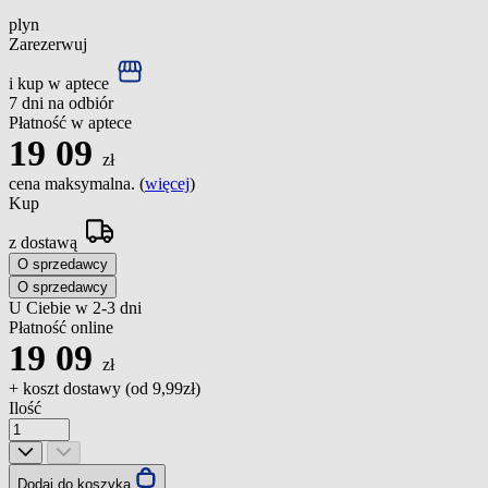
plyn
Zarezerwuj
i kup w aptece
7 dni na odbiór
Płatność w aptece
19
09
zł
cena maksymalna. (
więcej
)
Kup
z dostawą
O sprzedawcy
O sprzedawcy
U Ciebie w 2-3 dni
Płatność online
19
09
zł
+ koszt dostawy (od
9,99zł
)
Ilość
Dodaj do koszyka