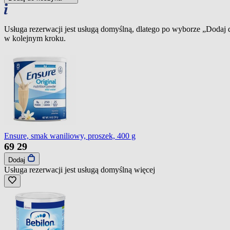
Usługa rezerwacji jest usługą domyślną, dlatego po wyborze „Dodaj
w kolejnym kroku.
Ensure, smak waniliowy, proszek, 400 g
69
29
Dodaj
Usługa rezerwacji jest usługą domyślną
więcej