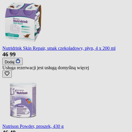
Nutridrink Skin Repair, smak czekoladowy, płyn, 4 x 200 ml
46
99
Dodaj
Usługa rezerwacji jest usługą domyślną
więcej
Nutrison Powder, proszek, 430 g