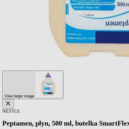
View larger image
NESTLE
Peptamen, płyn, 500 ml, butelka SmartFle