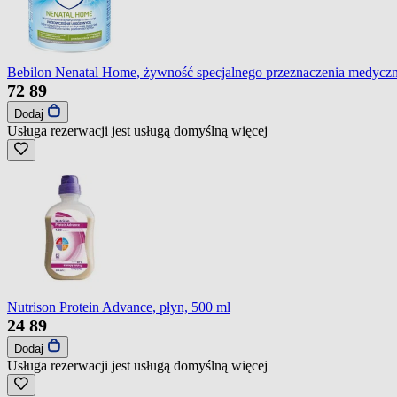
Bebilon Nenatal Home, żywność specjalnego przeznaczenia medyczn
72
89
Dodaj
Usługa rezerwacji jest usługą domyślną
więcej
Nutrison Protein Advance, płyn, 500 ml
24
89
Dodaj
Usługa rezerwacji jest usługą domyślną
więcej