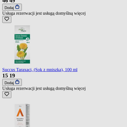
46
49
Dodaj
Usługa rezerwacji jest usługą domyślną
więcej
Succus Taraxaci, (Sok z mniszka), 100 ml
15
19
Dodaj
Usługa rezerwacji jest usługą domyślną
więcej