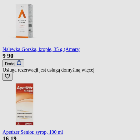
Nalewka Gorzka, krople, 35 g (Amara)
9
90
Dodaj
Usługa rezerwacji jest usługą domyślną
więcej
Apetizer Senior, syrop, 100 ml
16
19