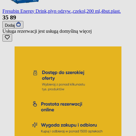
Fresubin Energy Drink,plyn odzyw.,czekol,200 ml,4but.plast.
35
89
Dodaj
Usługa rezerwacji jest usługą domyślną
więcej