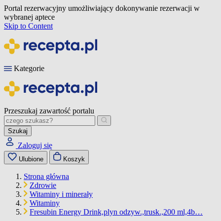
Portal rezerwacyjny umożliwiający dokonywanie rezerwacji w
wybranej aptece
Skip to Content
Kategorie
Przeszukaj zawartość portalu
Szukaj
Zaloguj się
Ulubione
Koszyk
Strona główna
Zdrowie
Witaminy i minerały
Witaminy
Fresubin Energy Drink,plyn odzyw.,trusk.,200 ml,4b…