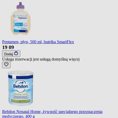
Peptamen, płyn, 500 ml, butelka SmartFlex
19
09
Dodaj
Usługa rezerwacji jest usługą domyślną
więcej
Bebilon Nenatal Home, żywność specjalnego przeznaczenia
medycznego, 400 g