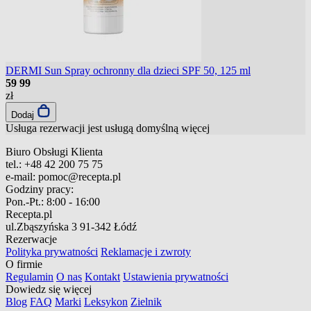
DERMI Sun Spray ochronny dla dzieci SPF 50, 125 ml
59
99
zł
Dodaj
Usługa rezerwacji jest usługą domyślną
więcej
Biuro Obsługi Klienta
tel.:
+48 42 200 75 75
e-mail:
pomoc@recepta.pl
Godziny pracy:
Pon.-Pt.:
8:00 - 16:00
Recepta.pl
ul.Zbąszyńska 3
91-342 Łódź
Rezerwacje
Polityka prywatności
Reklamacje i zwroty
O firmie
Regulamin
O nas
Kontakt
Ustawienia prywatności
Dowiedz się więcej
Blog
FAQ
Marki
Leksykon
Zielnik