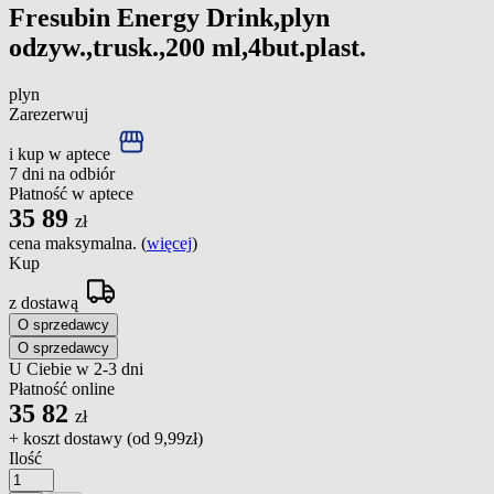
Fresubin Energy Drink,plyn
odzyw.,trusk.,200 ml,4but.plast.
plyn
Zarezerwuj
i kup w aptece
7 dni na odbiór
Płatność w aptece
35
89
zł
cena maksymalna. (
więcej
)
Kup
z dostawą
O sprzedawcy
O sprzedawcy
U Ciebie w 2-3 dni
Płatność online
35
82
zł
+ koszt dostawy (od
9,99zł
)
Ilość