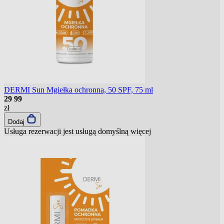
DERMI Sun Mgiełka ochronna, 50 SPF, 75 ml
29
99
zł
Dodaj
Usługa rezerwacji jest usługą domyślną
więcej