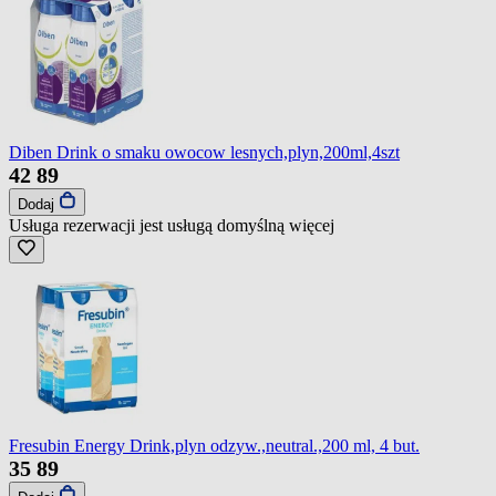
Diben Drink o smaku owocow lesnych,plyn,200ml,4szt
42
89
Dodaj
Usługa rezerwacji jest usługą domyślną
więcej
Fresubin Energy Drink,plyn odzyw.,neutral.,200 ml, 4 but.
35
89