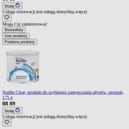
Dodaj
Usługa rezerwacji jest usługą domyślną
więcej
Mogą Cię zainteresować
Bestsellery
Inne produkty
Podobne produkty
Nutilis Clear, produkt do szybkiego zagęszczania płynów, proszek,
175 g
88
89
Dodaj
Usługa rezerwacji jest usługą domyślną
więcej