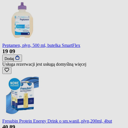
Peptamen, płyn, 500 ml, butelka SmartFlex
19
09
Dodaj
Usługa rezerwacji jest usługą domyślną
więcej
Fresubin Protein Energy Drink o sm.wanil.,plyn,200ml, 4but
40
89