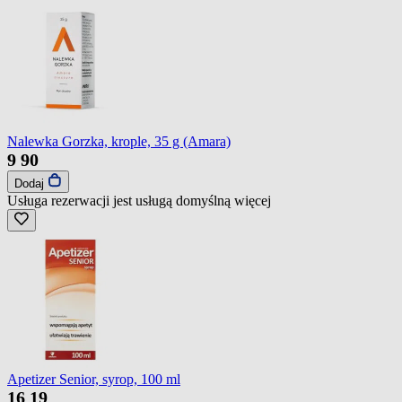
Nalewka Gorzka, krople, 35 g (Amara)
9
90
Dodaj
Usługa rezerwacji jest usługą domyślną
więcej
Apetizer Senior, syrop, 100 ml
16
19