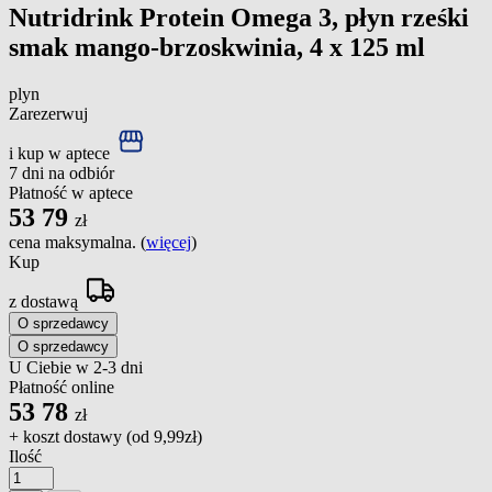
Nutridrink Protein Omega 3, płyn rześki
smak mango-brzoskwinia, 4 x 125 ml
plyn
Zarezerwuj
i kup w aptece
7 dni na odbiór
Płatność w aptece
53
79
zł
cena maksymalna. (
więcej
)
Kup
z dostawą
O sprzedawcy
O sprzedawcy
U Ciebie w 2-3 dni
Płatność online
53
78
zł
+ koszt dostawy (od
9,99zł
)
Ilość