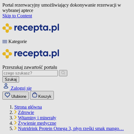
Portal rezerwacyjny umożliwiający dokonywanie rezerwacji w
wybranej aptece
Skip to Content
Kategorie
Przeszukaj zawartość portalu
Szukaj
Zaloguj się
Ulubione
Koszyk
Strona główna
Zdrowie
Witaminy i minerały
Żywienie medyczne
Nutridrink Protein Omega 3, płyn rześki smak mango…