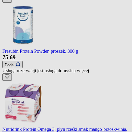
Fresubin Protein Powder, proszek, 300 g
75
69
Dodaj
Usługa rezerwacji jest usługą domyślną
więcej
Nutridrink Protein Omega 3, płyn rześki smak mango-brzoskwinia,