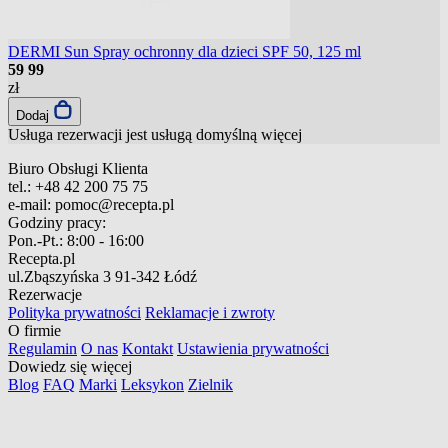
DERMI Sun Spray ochronny dla dzieci SPF 50, 125 ml
59
99
zł
Dodaj
Usługa rezerwacji jest usługą domyślną
więcej
Biuro Obsługi Klienta
tel.:
+48 42 200 75 75
e-mail:
pomoc@recepta.pl
Godziny pracy:
Pon.-Pt.:
8:00 - 16:00
Recepta.pl
ul.Zbąszyńska 3
91-342 Łódź
Rezerwacje
Polityka prywatności
Reklamacje i zwroty
O firmie
Regulamin
O nas
Kontakt
Ustawienia prywatności
Dowiedz się więcej
Blog
FAQ
Marki
Leksykon
Zielnik