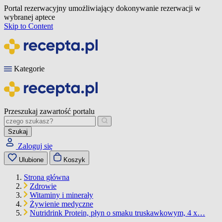
Portal rezerwacyjny umożliwiający dokonywanie rezerwacji w
wybranej aptece
Skip to Content
Kategorie
Przeszukaj zawartość portalu
Szukaj
Zaloguj się
Ulubione
Koszyk
Strona główna
Zdrowie
Witaminy i minerały
Żywienie medyczne
Nutridrink Protein, płyn o smaku truskawkowym, 4 x…