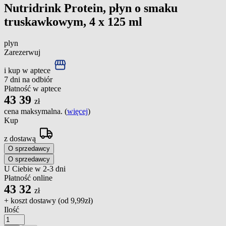
Nutridrink Protein, płyn o smaku
truskawkowym, 4 x 125 ml
plyn
Zarezerwuj
i kup w aptece
7 dni na odbiór
Płatność w aptece
43
39
zł
cena maksymalna. (
więcej
)
Kup
z dostawą
O sprzedawcy
O sprzedawcy
U Ciebie w 2-3 dni
Płatność online
43
32
zł
+ koszt dostawy (od
9,99zł
)
Ilość