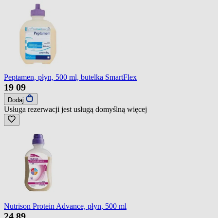
Peptamen, płyn, 500 ml, butelka SmartFlex
19
09
Dodaj
Usługa rezerwacji jest usługą domyślną
więcej
Nutrison Protein Advance, płyn, 500 ml
24
89