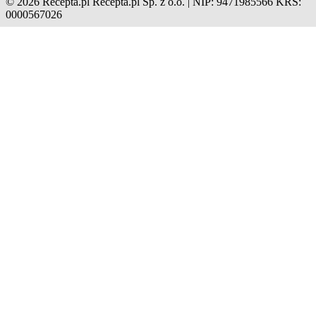
© 2026 Recepta.pl
Recepta.pl Sp. z o.o. | NIP: 9471985566
KRS:
0000567026