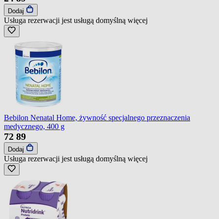
Dodaj
Usługa rezerwacji jest usługą domyślną
więcej
Bebilon Nenatal Home, żywność specjalnego przeznaczenia
medycznego, 400 g
72
89
Dodaj
Usługa rezerwacji jest usługą domyślną
więcej