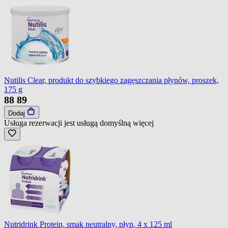
Nutilis Clear, produkt do szybkiego zagęszczania płynów, proszek,
175 g
88
89
Dodaj
Usługa rezerwacji jest usługą domyślną
więcej
Nutridrink Protein, smak neutralny, płyn, 4 x 125 ml