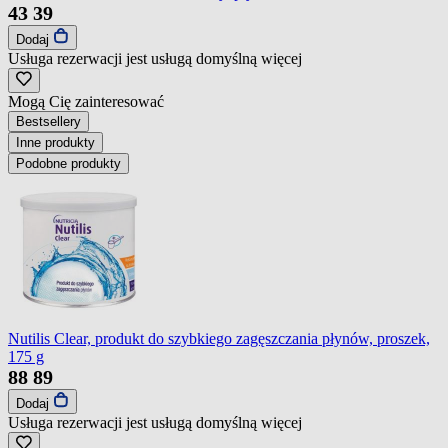
43
39
Dodaj
Usługa rezerwacji jest usługą domyślną
więcej
Mogą Cię zainteresować
Bestsellery
Inne produkty
Podobne produkty
Nutilis Clear, produkt do szybkiego zagęszczania płynów, proszek,
175 g
88
89
Dodaj
Usługa rezerwacji jest usługą domyślną
więcej