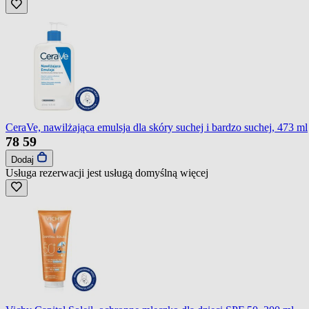
CeraVe, nawilżająca emulsja dla skóry suchej i bardzo suchej, 473 ml
78
59
Dodaj
Usługa rezerwacji jest usługą domyślną
więcej