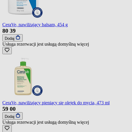
CeraVe, nawilżający balsam, 454 g
80
39
Dodaj
Usługa rezerwacji jest usługą domyślną
więcej
CeraVe, nawilżający pieniący się olejek do mycia, 473 ml
59
00
Dodaj
Usługa rezerwacji jest usługą domyślną
więcej