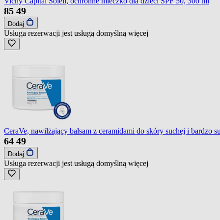
Vichy Capital Soleil, ochronne mleczko dla dzieci SPF 50, 300 ml
85
49
Dodaj
Usługa rezerwacji jest usługą domyślną
więcej
CeraVe, nawilżający balsam z ceramidami do skóry suchej i bardzo su
64
49
Dodaj
Usługa rezerwacji jest usługą domyślną
więcej