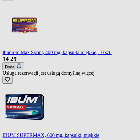
Ibuprom Max Sprint, 400 mg, kapsułki miękkie, 10 szt.
14
29
Dodaj
Usługa rezerwacji jest usługą domyślną
więcej
IBUM SUPERMAX, 600 mg, kapsułki, miękkie