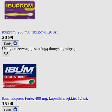
Ibuprom, 200 mg, tabl.powl.,20 szt
20
99
Dodaj
Usługa rezerwacji jest usługą domyślną
więcej
Ibum Express Forte, 400 mg, kapsułki miękkie, 12 szt.
15
00
Dodaj