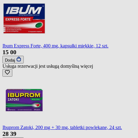
Ibum Express Forte, 400 mg, kapsułki miękkie, 12 szt.
15
00
Dodaj
Usługa rezerwacji jest usługą domyślną
więcej
Ibuprom Zatoki, 200 mg + 30 mg, tabletki powlekane, 24 szt.
28
39