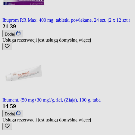
Ibuprom RR Max, 400 mg, tabletki powlekane, 24 szt. (2 x 12 szt.)
21
39
Dodaj
Usługa rezerwacji jest usługą domyślną
więcej
Ibument, (50 mg+30 mg)/g, żel, (Ziaja), 100 g, tuba
14
59
Dodaj
Usługa rezerwacji jest usługą domyślną
więcej