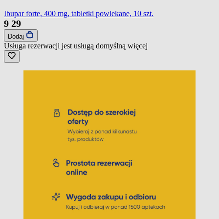
Ibupar forte, 400 mg, tabletki powlekane, 10 szt.
9
29
Dodaj
Usługa rezerwacji jest usługą domyślną
więcej