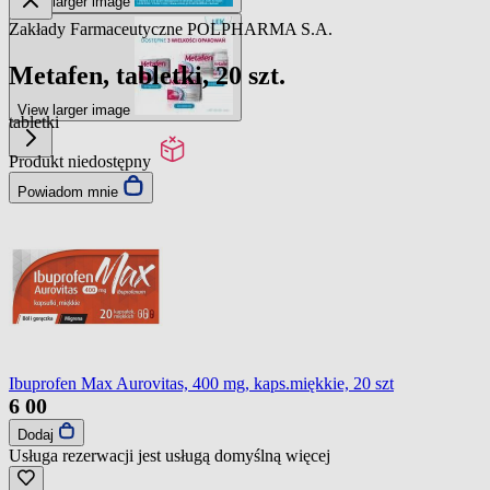
View larger image
Zakłady Farmaceutyczne POLPHARMA S.A.
Metafen, tabletki, 20 szt.
View larger image
tabletki
Produkt niedostępny
Powiadom mnie
Ibuprofen Max Aurovitas, 400 mg, kaps.miękkie, 20 szt
6
00
Dodaj
Usługa rezerwacji jest usługą domyślną
więcej