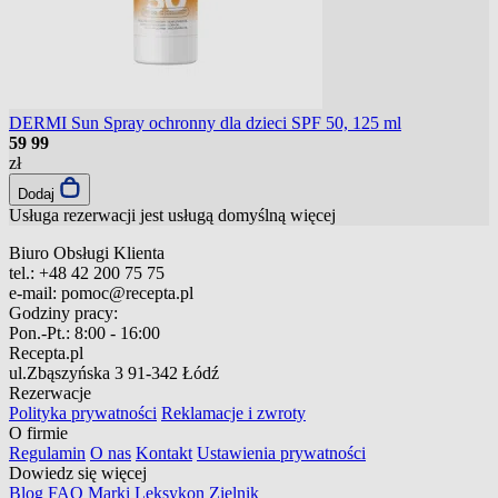
DERMI Sun Spray ochronny dla dzieci SPF 50, 125 ml
59
99
zł
Dodaj
Usługa rezerwacji jest usługą domyślną
więcej
Biuro Obsługi Klienta
tel.:
+48 42 200 75 75
e-mail:
pomoc@recepta.pl
Godziny pracy:
Pon.-Pt.:
8:00 - 16:00
Recepta.pl
ul.Zbąszyńska 3
91-342 Łódź
Rezerwacje
Polityka prywatności
Reklamacje i zwroty
O firmie
Regulamin
O nas
Kontakt
Ustawienia prywatności
Dowiedz się więcej
Blog
FAQ
Marki
Leksykon
Zielnik