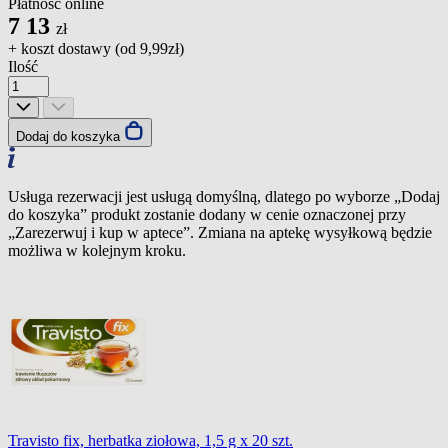
Płatność online
7
13
zł
+ koszt dostawy (od
9,99zł
)
Ilość
Dodaj do koszyka
Usługa rezerwacji jest usługą domyślną, dlatego po wyborze „Dodaj
do koszyka” produkt zostanie dodany w cenie oznaczonej przy
„Zarezerwuj i kup w aptece”. Zmiana na aptekę wysyłkową będzie
możliwa w kolejnym kroku.
Travisto fix, herbatka ziołowa, 1,5 g x 20 szt.