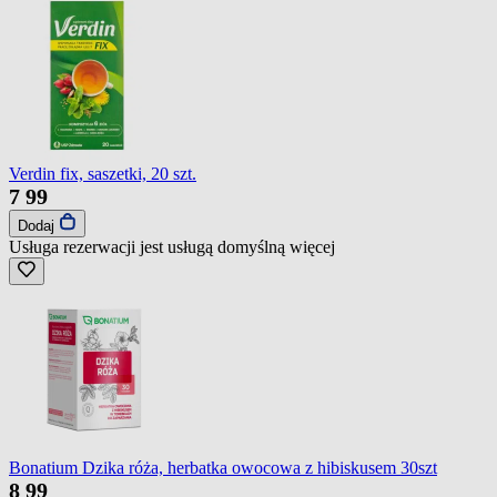
Verdin fix, saszetki, 20 szt.
7
99
Dodaj
Usługa rezerwacji jest usługą domyślną
więcej
Bonatium Dzika róża, herbatka owocowa z hibiskusem 30szt
8
99