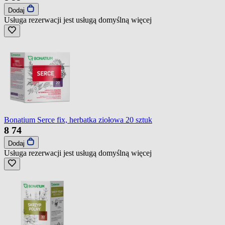
Dodaj
Usługa rezerwacji jest usługą domyślną
więcej
Bonatium Serce fix, herbatka ziołowa 20 sztuk
8
74
Dodaj
Usługa rezerwacji jest usługą domyślną
więcej