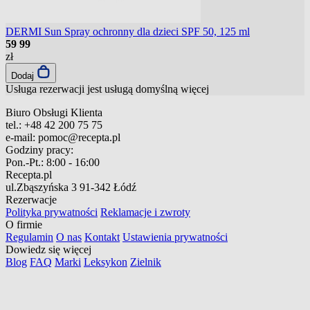
DERMI Sun Spray ochronny dla dzieci SPF 50, 125 ml
59
99
zł
Dodaj
Usługa rezerwacji jest usługą domyślną
więcej
Biuro Obsługi Klienta
tel.:
+48 42 200 75 75
e-mail:
pomoc@recepta.pl
Godziny pracy:
Pon.-Pt.:
8:00 - 16:00
Recepta.pl
ul.Zbąszyńska 3
91-342 Łódź
Rezerwacje
Polityka prywatności
Reklamacje i zwroty
O firmie
Regulamin
O nas
Kontakt
Ustawienia prywatności
Dowiedz się więcej
Blog
FAQ
Marki
Leksykon
Zielnik