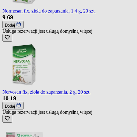
Normosan fix, zioła do zaparzania, 1,4 g, 20 szt.
9
69
Dodaj
Usługa rezerwacji jest usługą domyślną
więcej
Nervosan fix, zioła do zaparzania, 2 g, 20 szt.
10
19
Dodaj
Usługa rezerwacji jest usługą domyślną
więcej