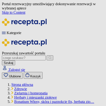
Portal rezerwacyjny umożliwiający dokonywanie rezerwacji w
wybranej aptece
Skip to Content
Kategorie
Przeszukaj zawartość portalu
Szukaj
Zaloguj się
Ulubione
Koszyk
Strona główna
Zdrowie
Zielarnia i homeopatia
Herbaty i mieszanki ziołowe
Bonatium Włosy, skóra i paznokcie fix, herbata zio…