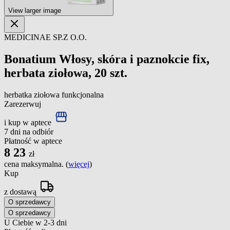
View larger image
MEDICINAE SP.Z O.O.
Bonatium Włosy, skóra i paznokcie fix,
herbata ziołowa, 20 szt.
herbatka ziołowa funkcjonalna
Zarezerwuj
i kup w aptece
7 dni na odbiór
Płatność w aptece
8
23
zł
cena maksymalna. (
więcej
)
Kup
z dostawą
O sprzedawcy
O sprzedawcy
U Ciebie w 2-3 dni