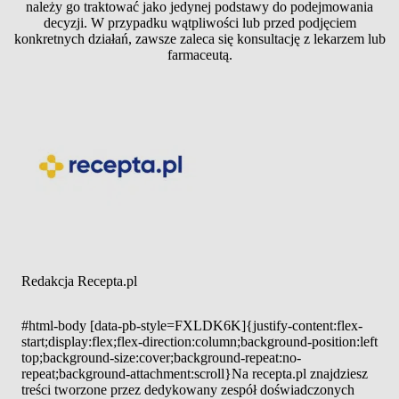
należy go traktować jako jedynej podstawy do podejmowania
decyzji. W przypadku wątpliwości lub przed podjęciem
konkretnych działań, zawsze zaleca się konsultację z lekarzem lub
farmaceutą.
Redakcja Recepta.pl
#html-body [data-pb-style=FXLDK6K]{justify-content:flex-
start;display:flex;flex-direction:column;background-position:left
top;background-size:cover;background-repeat:no-
repeat;background-attachment:scroll}Na recepta.pl znajdziesz
treści tworzone przez dedykowany zespół doświadczonych