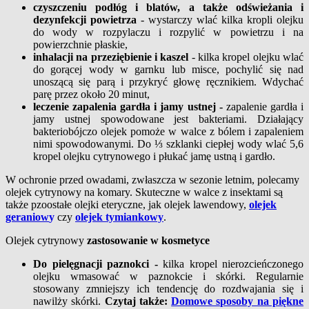
czyszczeniu podłóg i blatów, a także odświeżania i
dezynfekcji powietrza
- wystarczy wlać kilka kropli olejku
do wody w rozpylaczu i rozpylić w powietrzu i na
powierzchnie płaskie,
inhalacji na przeziębienie i kaszel
- kilka kropel olejku wlać
do gorącej wody w garnku lub misce, pochylić się nad
unoszącą się parą i przykryć głowę ręcznikiem. Wdychać
parę przez około 20 minut,
leczenie zapalenia gardła i jamy ustnej -
zapalenie gardła i
jamy ustnej spowodowane jest bakteriami. Działający
bakteriobójczo olejek pomoże w walce z bólem i zapaleniem
nimi spowodowanymi. Do ⅓ szklanki ciepłej wody wlać 5,6
kropel olejku cytrynowego i płukać jamę ustną i gardło.
W ochronie przed owadami, zwłaszcza w sezonie letnim, polecamy
olejek cytrynowy na komary. Skuteczne w walce z insektami są
także pzoostałe olejki eteryczne, jak olejek lawendowy,
olejek
geraniow
y
czy
olejek tymiankowy
.
Olejek cytrynowy
zastosowanie w kosmetyce
Do pielęgnacji paznokci -
kilka kropel nierozcieńczonego
olejku wmasować w paznokcie i skórki. Regularnie
stosowany zmniejszy ich tendencję do rozdwajania się i
nawilży skórki.
Czytaj także:
Domowe sposoby na piękne