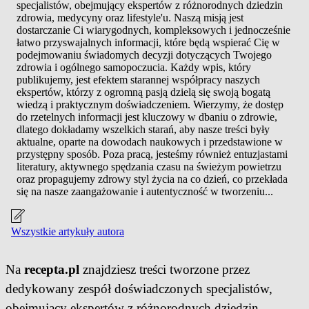
specjalistów, obejmujący ekspertów z różnorodnych dziedzin
zdrowia, medycyny oraz lifestyle'u. Naszą misją jest
dostarczanie Ci wiarygodnych, kompleksowych i jednocześnie
łatwo przyswajalnych informacji, które będą wspierać Cię w
podejmowaniu świadomych decyzji dotyczących Twojego
zdrowia i ogólnego samopoczucia. Każdy wpis, który
publikujemy, jest efektem starannej współpracy naszych
ekspertów, którzy z ogromną pasją dzielą się swoją bogatą
wiedzą i praktycznym doświadczeniem. Wierzymy, że dostęp
do rzetelnych informacji jest kluczowy w dbaniu o zdrowie,
dlatego dokładamy wszelkich starań, aby nasze treści były
aktualne, oparte na dowodach naukowych i przedstawione w
przystępny sposób. Poza pracą, jesteśmy również entuzjastami
literatury, aktywnego spędzania czasu na świeżym powietrzu
oraz propagujemy zdrowy styl życia na co dzień, co przekłada
się na nasze zaangażowanie i autentyczność w tworzeniu...
Wszystkie artykuły autora
Na
recepta.pl
znajdziesz treści tworzone przez
dedykowany zespół doświadczonych specjalistów,
obejmujący ekspertów z różnorodnych dziedzin