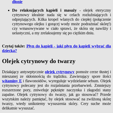
dłonie
Do relaksujących kąpieli i masaży
- olejek eteryczny
cytrynowy idealnie nada się w celach rozluźniających i
odprężających. Kilka kropel wlanych do ciepłej (połączenie
cytrynowego olejku i gorącej wody może podrażniać skórę!)
czy wmasowywane w ciało sprawi, że skóra się nawilży i
uelastyczni, a my zrelaksujemy się po ciężkim dniu.
Czytaj także:
Płyn do kąpieli - jaki płyn do kąpieli wybrać dla
dziecka?
Olejek cytrynowy do twarzy
Działający antyseptycznie
olejek cytrynowy
pomoże cerze tłustej i
mieszanej ze skłonnością do trądziku. Zawierający spore ilości
witaminy E
i flawonoidów, wyreguluje wydzielanie sebum. Olejek
cytrynowy polecany jest do rozjaśniania przebarwień. Zmniejszy
rozszerzone pory, zniweluje pęknięte naczynka i złagodzi stany
zapalne. Olejek cytrynowy do twarzy, jak go stosować? Przede
wszytskim należy pamiętać, by olejek stosować na zwilżoną skórę
twarzy, wtedy unikniemy wysuszenia skóry. Cery suche może
delikatnie wysuszać.