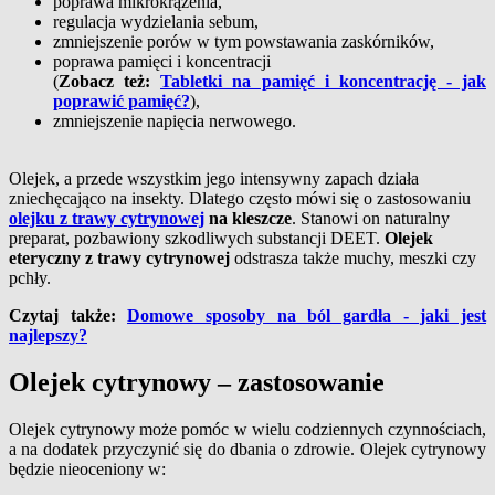
poprawa mikrokrążenia,
regulacja wydzielania sebum,
zmniejszenie porów w tym powstawania zaskórników,
poprawa pamięci i koncentracji
(
Zobacz też:
Tabletki na pamięć i koncentrację - jak
poprawić pamięć?
),
zmniejszenie napięcia nerwowego.
Olejek, a przede wszystkim jego intensywny zapach działa
zniechęcająco na insekty. Dlatego często mówi się o zastosowaniu
olejku z trawy cytrynowej
na kleszcze
. Stanowi on naturalny
preparat, pozbawiony szkodliwych substancji DEET.
Olejek
eteryczny z trawy cytrynowej
odstrasza także muchy, meszki czy
pchły.
Czytaj także:
Domowe sposoby na ból gardła - jaki jest
najlepszy?
Olejek cytrynowy – zastosowanie
Olejek cytrynowy może pomóc w wielu codziennych czynnościach,
a na dodatek przyczynić się do dbania o zdrowie. Olejek cytrynowy
będzie nieoceniony w: