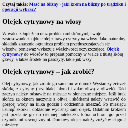
Czytaj także:
Maść na blizny - jaki krem na blizny po trądziku i
operacji wybrać?
Olejek cytrynowy na włosy
W walce z łupieżem oraz problemami skórnymi, swoje
zastosowanie znajduje olej z trawy cytryny na włosy. Jako naturalny
składnik znacznie ogranicza problem przetłuszczajacych się
włosów, ponieważ wykazuje właściwości oczyszczające.
Olejek
cytrynowy
do włosów to preparat pomocny w walce z tłustą skórą
głowy, a także środek na pasożyty, takie jak wszy.
Olejek cytrynowy – jak zrobić?
Olej cytrynowy, jak zrobić go samemu w domu? Wystarczy zetrzeć
skórkę z cytryny (bez białej błonki i zalać oliwą z oliwek). Taki
zaczyn należy odstawić na miesiąc w słoneczne miejsce. Jeśli brak
słońca za oknem naczynie z oliwą i skórkami należy wstawić do
gorącej wody na kilka godzin i codziennie mieszać. Po miesiącu
usunąć skórki i dokładnie wycisnąć sam olejek. Ostatnim krokiem
jest przelanie go do ciemnej buteleczki, która ochroni go przed
czynnikami zewnętrznymi. Domowy olejek należy zużyć w ciągu 2
miesięcy.