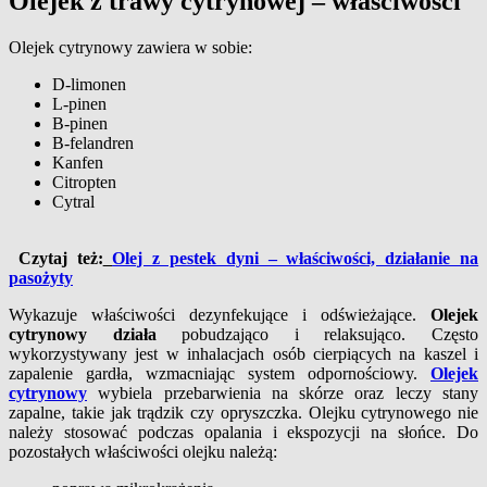
Olejek z trawy cytrynowej – właściwości
Olejek cytrynowy zawiera w sobie:
D-limonen
L-pinen
B-pinen
B-felandren
Kanfen
Citropten
Cytral
Czytaj też:
Olej z pestek dyni – właściwości, działanie na
pasożyty
Wykazuje właściwości dezynfekujące i odświeżające.
Olejek
cytrynowy działa
pobudzająco i relaksująco. Często
wykorzystywany jest w inhalacjach osób cierpiących na kaszel i
zapalenie gardła, wzmacniając system odpornościowy.
Olejek
cytrynowy
wybiela przebarwienia na skórze oraz leczy stany
zapalne, takie jak trądzik czy opryszczka. Olejku cytrynowego nie
należy stosować podczas opalania i ekspozycji na słońce. Do
pozostałych właściwości olejku należą: