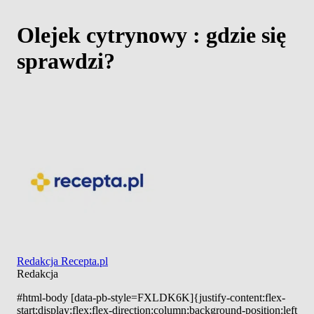
Olejek cytrynowy : gdzie się
sprawdzi?
Redakcja Recepta.pl
Redakcja
#html-body [data-pb-style=FXLDK6K]{justify-content:flex-
start;display:flex;flex-direction:column;background-position:left