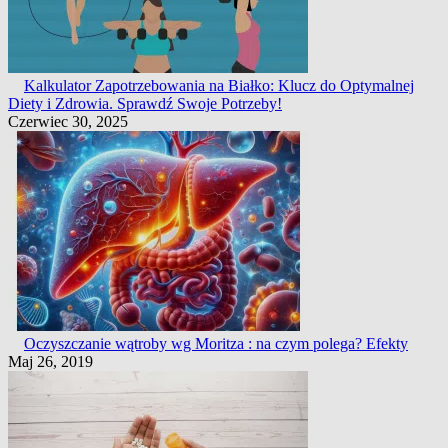
Kalkulator Zapotrzebowania na Białko: Klucz do Optymalnej
Diety i Zdrowia. Sprawdź Swoje Potrzeby!
Czerwiec 30, 2025
Oczyszczanie wątroby wg Moritza : na czym polega? Efekty
Maj 26, 2019