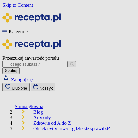
Skip to Content
Kategorie
Przeszukaj zawartość portalu
Szukaj
Zaloguj się
Ulubione
Koszyk
Strona główna
Blog
Artykuły
Zdrowie od A do Z
Olejek cytrynowy : gdzie się sprawdzi?