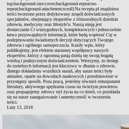
top;background-size:cover;background-repeat:no-
repeat;background-attachment:scroll}Na recepta.pl znajdziesz
treści tworzone przez dedykowany zespół doświadczonych
specjalistów, obejmujący ekspertów z różnorodnych dziedzin
zdrowia, medycyny oraz lifestyle'u. Naszą misją jest
dostarczanie Ci wiarygodnych, kompleksowych i jednocześnie
łatwo przyswajalnych informacji, które będą wspierać Cię w
podejmowaniu świadomych decyzji dotyczących Twojego
zdrowia i ogólnego samopoczucia. Każdy wpis, który
publikujemy, jest efektem starannej współpracy naszych
ekspertów, którzy z ogromną pasją dzielą się swoją bogatą
wiedzą i praktycznym doświadczeniem. Wierzymy, że dostęp
do rzetelnych informacji jest kluczowy w dbaniu o zdrowie,
dlatego dokładamy wszelkich starań, aby nasze treści były
aktualne, oparte na dowodach naukowych i przedstawione w
przystępny sposób. Poza pracą, jesteśmy również entuzjastami
literatury, aktywnego spędzania czasu na świeżym powietrzu
oraz propagujemy zdrowy styl życia na co dzień, co przekłada
się na nasze zaangażowanie i autentyczność w tworzeniu
treści.
Luty 13, 2018