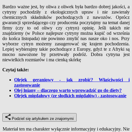
Bardzo ważne jest, by oliwa z oliwek była bardzo dobrej jakości, a
cytryny pochodziły z ekologicznych upraw i nie zawierały
chemicznych składników pochodzących z nawozów. Oprócz
gwarancji sprzedającego czy producenta poczytajmy na temat danej
firmy (czy to od oliwy czy cytryn) opinię. Jeśli takich nie
znajdziemy (w Polsce najlepsze cytryny można kupić od września
do końca listopada) nie powinno zmylić nas nasze oko i nos. Przy
wyborze cytryn możemy zasugerować się krajem pochodzenia.
Lepiej wybierajmy takie pochodzące z Europy, gdyż te z Afryki są
mocno nawożone by przetrwały podróż. Dobra cytryna jest
niewielkich rozmiarów i ma cienką skórkę
Czytaj także:
Olejek geraniowy - jak zrobić? Właściwości i
zastosowanie
Olej lniany – dlaczego warto wprowadzić go do diety?
Olejek migdałowy (ze słodkich migdałów) - zastosowanie
Podziel się artykułem ze znajomymi
Materiał ten ma charakter wyłącznie informacyjny i edukacyjny. Nie