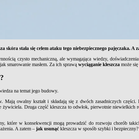
za skóra stała się celem ataku tego niebezpiecznego pajęczaka. A 
zynnością czysto mechaniczną, ale wymagająca wiedzy, doświadczenia
 jak smarowanie masłem. Za ich sprawą
wyciąganie kleszcza
może się
z?
t wiedza na temat jego budowy.
. Mają owalny kształt i składają się z dwóch zasadniczych części. P
 żywiciela. Druga część kleszcza to odwłok, pierwotnie niewielkich
yny, które w konsekwencji mogą prowadzić do rozwoju chorób takic
każenia. A zatem –
jak usunąć
kleszcza w sposób szybki i bezpieczny?