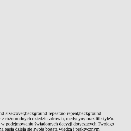
und-size:cover;background-repeat:no-repeat;background-
 z różnorodnych dziedzin zdrowia, medycyny oraz lifestyle'u.
 Cię w podejmowaniu świadomych decyzji dotyczących Twojego
ą pasją dzielą się swoją bogatą wiedzą i praktycznym