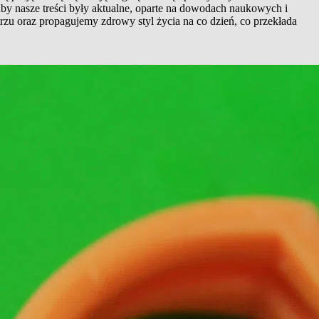
aby nasze treści były aktualne, oparte na dowodach naukowych i
rzu oraz propagujemy zdrowy styl życia na co dzień, co przekłada