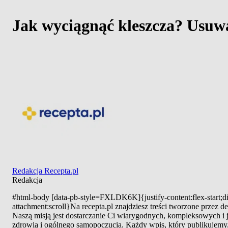
Jak wyciągnąć kleszcza? Usuwa
Redakcja Recepta.pl
Redakcja
#html-body [data-pb-style=FXLDK6K]{justify-content:flex-start;di
attachment:scroll}Na recepta.pl znajdziesz treści tworzone przez
Naszą misją jest dostarczanie Ci wiarygodnych, kompleksowych i
zdrowia i ogólnego samopoczucia. Każdy wpis, który publikujemy, 