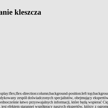
nie kleszcza
splay:flex;flex-direction:column;background-position:left top;backgro
 dedykowany zespół doświadczonych specjalistów, obejmujący ekspertów
 jednocześnie łatwo przyswajalnych informacji, które będą wspierać
jest efektem starannej współpracy naszych ekspertów, którzy z ogromn