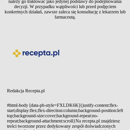
należy go traktować jako jedynej podstawy do podejmowania
decyzji. W przypadku wątpliwości lub przed podjęciem
konkretnych działań, zawsze zaleca się konsultację z lekarzem lub
farmaceutą.
Redakcja Recepta.pl
#html-body [data-pb-style=FXLDK6K]{justify-content:flex-
start;display:flex;flex-direction:column;background-position:left
top;background-size:cover;background-repeat:no-
repeat;background-attachment:scroll}Na recepta.pl znajdziesz
treści tworzone przez dedykowany zespół doświadczonych