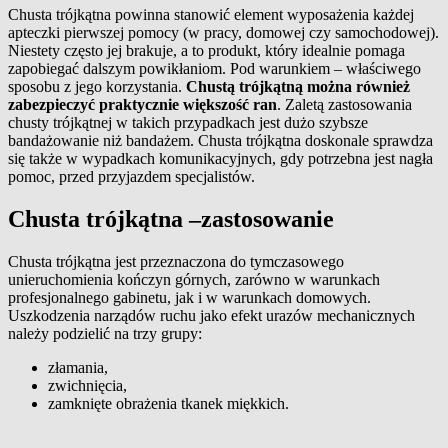
Chusta trójkątna powinna stanowić element wyposażenia każdej
apteczki pierwszej pomocy (w pracy, domowej czy samochodowej).
Niestety często jej brakuje, a to produkt, który idealnie pomaga
zapobiegać dalszym powikłaniom. Pod warunkiem – właściwego
sposobu z jego korzystania.
Chustą trójkątną można również
zabezpieczyć praktycznie większość ran
. Zaletą zastosowania
chusty trójkątnej w takich przypadkach jest dużo szybsze
bandażowanie niż bandażem. Chusta trójkątna doskonale sprawdza
się także w wypadkach komunikacyjnych, gdy potrzebna jest nagła
pomoc, przed przyjazdem specjalistów.
Chusta trójkątna –zastosowanie
Chusta trójkątna jest przeznaczona do tymczasowego
unieruchomienia kończyn górnych, zarówno w warunkach
profesjonalnego gabinetu, jak i w warunkach domowych.
Uszkodzenia narządów ruchu jako efekt urazów mechanicznych
należy podzielić na trzy grupy:
złamania,
zwichnięcia,
zamknięte obrażenia tkanek miękkich.