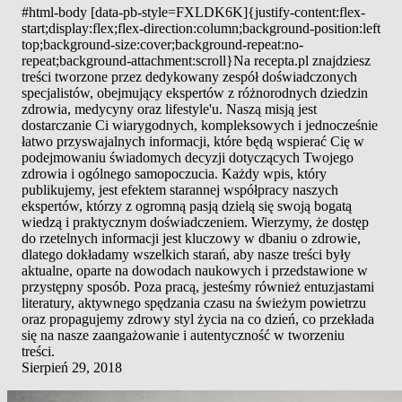
#html-body [data-pb-style=FXLDK6K]{justify-content:flex-
start;display:flex;flex-direction:column;background-position:left
top;background-size:cover;background-repeat:no-
repeat;background-attachment:scroll}Na recepta.pl znajdziesz
treści tworzone przez dedykowany zespół doświadczonych
specjalistów, obejmujący ekspertów z różnorodnych dziedzin
zdrowia, medycyny oraz lifestyle'u. Naszą misją jest
dostarczanie Ci wiarygodnych, kompleksowych i jednocześnie
łatwo przyswajalnych informacji, które będą wspierać Cię w
podejmowaniu świadomych decyzji dotyczących Twojego
zdrowia i ogólnego samopoczucia. Każdy wpis, który
publikujemy, jest efektem starannej współpracy naszych
ekspertów, którzy z ogromną pasją dzielą się swoją bogatą
wiedzą i praktycznym doświadczeniem. Wierzymy, że dostęp
do rzetelnych informacji jest kluczowy w dbaniu o zdrowie,
dlatego dokładamy wszelkich starań, aby nasze treści były
aktualne, oparte na dowodach naukowych i przedstawione w
przystępny sposób. Poza pracą, jesteśmy również entuzjastami
literatury, aktywnego spędzania czasu na świeżym powietrzu
oraz propagujemy zdrowy styl życia na co dzień, co przekłada
się na nasze zaangażowanie i autentyczność w tworzeniu
treści.
Sierpień 29, 2018