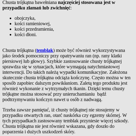
Chusta trójkątna bawełniana
najczęściej stosowana jest w
przypadku złamań lub zwichnięć
:
obojczyka,
kości ramieniowej,
kości przedramienia,
kości dłoni.
Chusta trójkątna (
temblak
) może być również wykorzystywana
jako środek pomocniczy przy opatrywaniu ran (np. rany klatki
piersiowej lub głowy). Szybkie zastosowanie chusty trójkątnej
sprawdza się w sytuacjach, które wymagają natychmiastowej
interwencji. Do takich należą wypadki komunikacyjne. Założona
skutecznie chusta trójkątna odciąża kończynę. Często można w ten
sposób zapobiec dalszym powikłaniom. Zaletą tego produktu jest
również wykonanie z wytrzymałych tkanin. Dzięki temu chusty
trójkątne można stosować przy unieruchamianiu bądź
podtrzymywaniu kończyn nawet u osób z nadwagą.
Trzeba zawsze pamiętać, iż chusty trójkątnej nie stosujemy w
przypadku otwartych ran, otarć naskórka czy egzemy skórnej. W
tych przypadkach zastosowany temblak przyniesie więcej szkody.
Chusta trójkątna nie jest również wskazana, gdy doszło do
poparzenia i dużych uszkodzeń skóry.