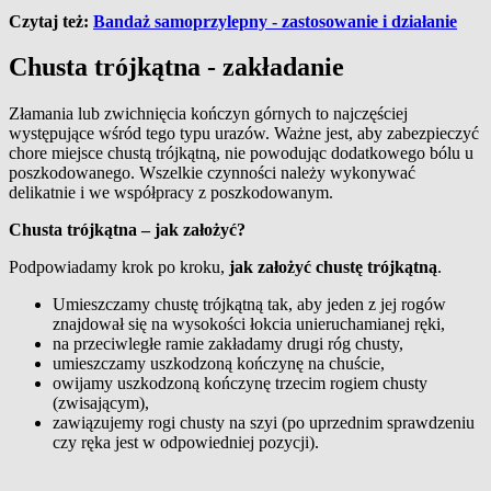
Czytaj też:
Bandaż samoprzylepny - zastosowanie i działanie
Chusta trójkątna - zakładanie
Złamania lub zwichnięcia kończyn górnych to najczęściej
występujące wśród tego typu urazów. Ważne jest, aby zabezpieczyć
chore miejsce chustą trójkątną, nie powodując dodatkowego bólu u
poszkodowanego. Wszelkie czynności należy wykonywać
delikatnie i we współpracy z poszkodowanym.
Chusta trójkątna – jak założyć?
Podpowiadamy krok po kroku,
jak założyć chustę trójkątną
.
Umieszczamy chustę trójkątną tak, aby jeden z jej rogów
znajdował się na wysokości łokcia unieruchamianej ręki,
na przeciwległe ramie zakładamy drugi róg chusty,
umieszczamy uszkodzoną kończynę na chuście,
owijamy uszkodzoną kończynę trzecim rogiem chusty
(zwisającym),
zawiązujemy rogi chusty na szyi (po uprzednim sprawdzeniu
czy ręka jest w odpowiedniej pozycji).