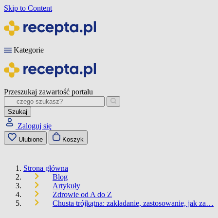
Skip to Content
Kategorie
Przeszukaj zawartość portalu
Szukaj
Zaloguj się
Ulubione
Koszyk
Strona główna
Blog
Artykuły
Zdrowie od A do Z
Chusta trójkątna: zakładanie, zastosowanie, jak za…