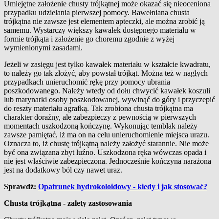
Umiejętne założenie chusty trójkątnej może okazać się nieoceniona
przypadku udzielania pierwszej pomocy. Bawełniana chusta
trójkątna nie zawsze jest elementem apteczki, ale można zrobić ją
samemu. Wystarczy większy kawałek dostępnego materiału w
formie trójkąta i założenie go choremu zgodnie z wyżej
wymienionymi zasadami.
Jeżeli w zasięgu jest tylko kawałek materiału w kształcie kwadratu,
to należy go tak złożyć, aby powstał trójkąt. Można też w nagłych
przypadkach unieruchomić rękę przy pomocy ubrania
poszkodowanego. Należy wtedy od dołu chwycić kawałek koszuli
lub marynarki osoby poszkodowanej, wywinąć do góry i przyczepić
do reszty materiału agrafką. Tak zrobiona chusta trójkątna ma
charakter doraźny, ale zabezpieczy z pewnością w pierwszych
momentach uszkodzoną kończynę. Wykonując temblak należy
zawsze pamiętać, iż ma on na celu unieruchomienie miejsca urazu.
Oznacza to, iż chustę trójkątną należy założyć starannie. Nie może
być ona związana zbyt luźno. Uszkodzona ręka wówczas opada i
nie jest właściwie zabezpieczona. Jednocześnie kończyna narażona
jest na dodatkowy ból czy nawet uraz.
Sprawdź:
Opatrunek hydrokoloidowy - kiedy i jak stosować?
Chusta trójkątna - zalety zastosowania