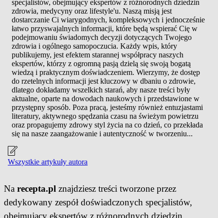
specjalistów, obejmujący ekspertów z różnorodnych dziedzin
zdrowia, medycyny oraz lifestyle'u. Naszą misją jest
dostarczanie Ci wiarygodnych, kompleksowych i jednocześnie
łatwo przyswajalnych informacji, które będą wspierać Cię w
podejmowaniu świadomych decyzji dotyczących Twojego
zdrowia i ogólnego samopoczucia. Każdy wpis, który
publikujemy, jest efektem starannej współpracy naszych
ekspertów, którzy z ogromną pasją dzielą się swoją bogatą
wiedzą i praktycznym doświadczeniem. Wierzymy, że dostęp
do rzetelnych informacji jest kluczowy w dbaniu o zdrowie,
dlatego dokładamy wszelkich starań, aby nasze treści były
aktualne, oparte na dowodach naukowych i przedstawione w
przystępny sposób. Poza pracą, jesteśmy również entuzjastami
literatury, aktywnego spędzania czasu na świeżym powietrzu
oraz propagujemy zdrowy styl życia na co dzień, co przekłada
się na nasze zaangażowanie i autentyczność w tworzeniu...
Wszystkie artykuły autora
Na
recepta.pl
znajdziesz treści tworzone przez
dedykowany zespół doświadczonych specjalistów,
obejmujący ekspertów z różnorodnych dziedzin