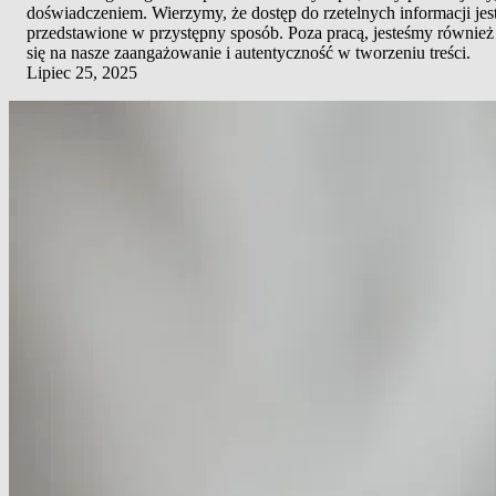
doświadczeniem. Wierzymy, że dostęp do rzetelnych informacji jes
przedstawione w przystępny sposób. Poza pracą, jesteśmy również 
się na nasze zaangażowanie i autentyczność w tworzeniu treści.
Lipiec 25, 2025