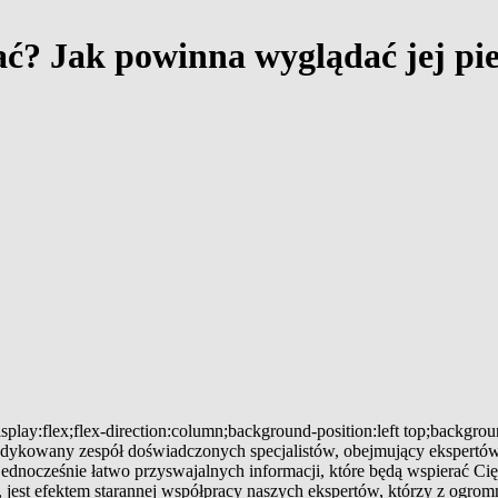
ać? Jak powinna wyglądać jej pi
splay:flex;flex-direction:column;background-position:left top;backgro
 dedykowany zespół doświadczonych specjalistów, obejmujący ekspertów
 jednocześnie łatwo przyswajalnych informacji, które będą wspierać
jest efektem starannej współpracy naszych ekspertów, którzy z ogromn