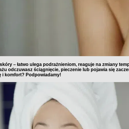
skóry – łatwo ulega podrażnieniom, reaguje na zmiany temp
żu odczuwasz ściągnięcie, pieczenie lub pojawia się zaczer
gę i komfort? Podpowiadamy!