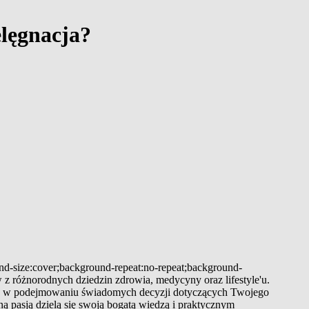
elęgnacja?
und-size:cover;background-repeat:no-repeat;background-
 z różnorodnych dziedzin zdrowia, medycyny oraz lifestyle'u.
 Cię w podejmowaniu świadomych decyzji dotyczących Twojego
ą pasją dzielą się swoją bogatą wiedzą i praktycznym