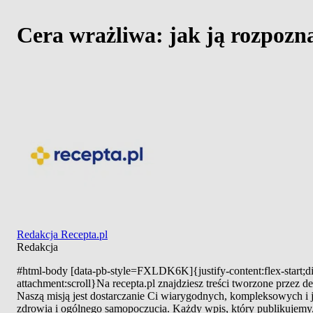
Cera wrażliwa: jak ją rozpozn
Redakcja Recepta.pl
Redakcja
#html-body [data-pb-style=FXLDK6K]{justify-content:flex-start;di
attachment:scroll}Na recepta.pl znajdziesz treści tworzone przez
Naszą misją jest dostarczanie Ci wiarygodnych, kompleksowych i
zdrowia i ogólnego samopoczucia. Każdy wpis, który publikujemy, 