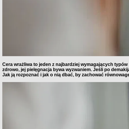
Cera wrażliwa to jeden z najbardziej wymagających typów 
zdrowo, jej pielęgnacja bywa wyzwaniem. Jeśli po demakija
Jak ją rozpoznać i jak o nią dbać, by zachować równowa