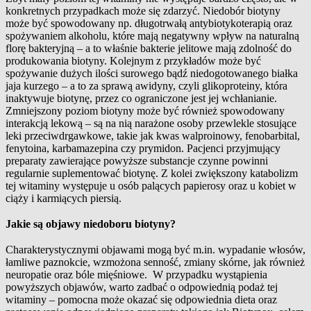
konkretnych przypadkach może się zdarzyć. Niedobór biotyny
może być spowodowany np. długotrwałą antybiotykoterapią oraz
spożywaniem alkoholu, które mają negatywny wpływ na naturalną
florę bakteryjną – a to właśnie bakterie jelitowe mają zdolność do
produkowania biotyny. Kolejnym z przykładów może być
spożywanie dużych ilości surowego bądź niedogotowanego białka
jaja kurzego – a to za sprawą awidyny, czyli glikoproteiny, która
inaktywuje biotynę, przez co ograniczone jest jej wchłanianie.
Zmniejszony poziom biotyny może być również spowodowany
interakcją lekową – są na nią narażone osoby przewlekle stosujące
leki przeciwdrgawkowe, takie jak kwas walproinowy, fenobarbital,
fenytoina, karbamazepina czy prymidon. Pacjenci przyjmujący
preparaty zawierające powyższe substancje czynne powinni
regularnie suplementować biotynę. Z kolei zwiększony katabolizm
tej witaminy występuje u osób palących papierosy oraz u kobiet w
ciąży i karmiących piersią.
Jakie są objawy niedoboru biotyny?
Charakterystycznymi objawami mogą być m.in. wypadanie włosów,
łamliwe paznokcie, wzmożona senność, zmiany skórne, jak również
neuropatie oraz bóle mięśniowe. W przypadku wystąpienia
powyższych objawów, warto zadbać o odpowiednią podaż tej
witaminy – pomocna może okazać się odpowiednia dieta oraz