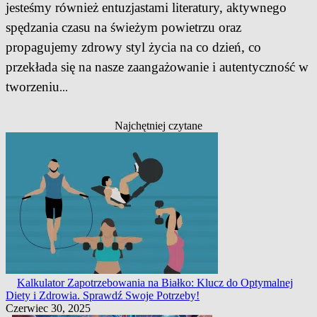
jesteśmy również entuzjastami literatury, aktywnego
spędzania czasu na świeżym powietrzu oraz
propagujemy zdrowy styl życia na co dzień, co
przekłada się na nasze zaangażowanie i autentyczność w
tworzeniu
...
Najchętniej czytane
Kalkulator Zapotrzebowania na Białko: Klucz do Optymalnej
Diety i Zdrowia. Sprawdź Swoje Potrzeby!
Czerwiec 30, 2025