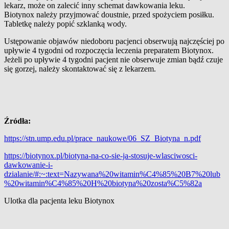
lekarz, może on zalecić inny schemat dawkowania leku.
Biotynox należy przyjmować doustnie, przed spożyciem posiłku.
Tabletkę należy popić szklanką wody.
Ustępowanie objawów niedoboru pacjenci obserwują najczęściej po
upływie 4 tygodni od rozpoczęcia leczenia preparatem Biotynox.
Jeżeli po upływie 4 tygodni pacjent nie obserwuje zmian bądź czuje
się gorzej, należy skontaktować się z lekarzem.
Źródła:
https://stn.ump.edu.pl/prace_naukowe/06_SZ_Biotyna_n.pdf
https://biotynox.pl/biotyna-na-co-sie-ja-stosuje-wlasciwosci-
dawkowanie-i-
dzialanie/#:~:text=Nazywana%20witamin%C4%85%20B7%20lub
%20witamin%C4%85%20H%20biotyna%20zosta%C5%82a
Ulotka dla pacjenta leku Biotynox