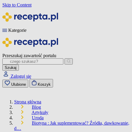
Skip to Content
Kategorie
Przeszukaj zawartość portalu
Szukaj
Zaloguj się
Ulubione
Koszyk
Strona główna
Blog
Artykuły
Uroda
Biotyna : Jak suplementować? Źródła, dawkowanie,
d…