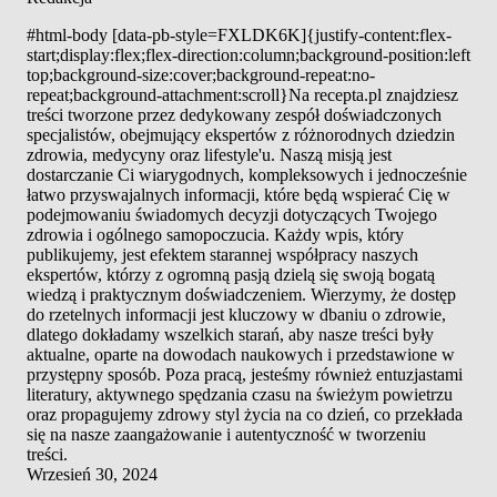
#html-body [data-pb-style=FXLDK6K]{justify-content:flex-
start;display:flex;flex-direction:column;background-position:left
top;background-size:cover;background-repeat:no-
repeat;background-attachment:scroll}Na recepta.pl znajdziesz
treści tworzone przez dedykowany zespół doświadczonych
specjalistów, obejmujący ekspertów z różnorodnych dziedzin
zdrowia, medycyny oraz lifestyle'u. Naszą misją jest
dostarczanie Ci wiarygodnych, kompleksowych i jednocześnie
łatwo przyswajalnych informacji, które będą wspierać Cię w
podejmowaniu świadomych decyzji dotyczących Twojego
zdrowia i ogólnego samopoczucia. Każdy wpis, który
publikujemy, jest efektem starannej współpracy naszych
ekspertów, którzy z ogromną pasją dzielą się swoją bogatą
wiedzą i praktycznym doświadczeniem. Wierzymy, że dostęp
do rzetelnych informacji jest kluczowy w dbaniu o zdrowie,
dlatego dokładamy wszelkich starań, aby nasze treści były
aktualne, oparte na dowodach naukowych i przedstawione w
przystępny sposób. Poza pracą, jesteśmy również entuzjastami
literatury, aktywnego spędzania czasu na świeżym powietrzu
oraz propagujemy zdrowy styl życia na co dzień, co przekłada
się na nasze zaangażowanie i autentyczność w tworzeniu
treści.
Wrzesień 30, 2024