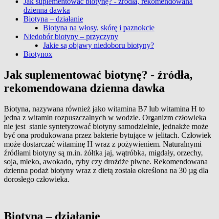
Jak suplementować biotynę? - źródła, rekomendowana
dzienna dawka
Biotyna – działanie
Biotyna na włosy, skórę i paznokcie
Niedobór biotyny – przyczyny
Jakie są objawy niedoboru biotyny?
Biotynox
Jak suplementować biotynę? - źródła,
rekomendowana dzienna dawka
Biotyna, nazywana również jako witamina B7 lub witamina H to
jedna z witamin rozpuszczalnych w wodzie. Organizm człowieka
nie jest stanie syntetyzować biotyny samodzielnie, jednakże może
być ona produkowana przez bakterie bytujące w jelitach. Człowiek
może dostarczać witaminę H wraz z pożywieniem. Naturalnymi
źródłami biotyny są m.in. żółtka jaj, wątróbka, migdały, orzechy,
soja, mleko, awokado, ryby czy drożdże piwne. Rekomendowana
dzienna podaż biotyny wraz z dietą została określona na 30 µg dla
dorosłego człowieka.
Biotyna – działanie