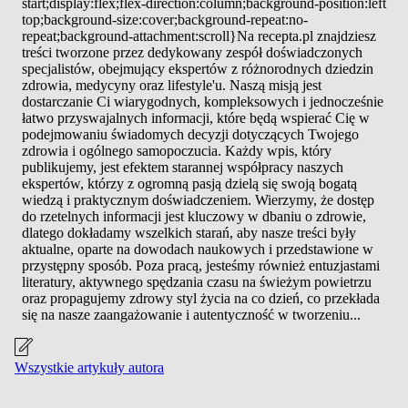
start;display:flex;flex-direction:column;background-position:left
top;background-size:cover;background-repeat:no-
repeat;background-attachment:scroll}Na recepta.pl znajdziesz
treści tworzone przez dedykowany zespół doświadczonych
specjalistów, obejmujący ekspertów z różnorodnych dziedzin
zdrowia, medycyny oraz lifestyle'u. Naszą misją jest
dostarczanie Ci wiarygodnych, kompleksowych i jednocześnie
łatwo przyswajalnych informacji, które będą wspierać Cię w
podejmowaniu świadomych decyzji dotyczących Twojego
zdrowia i ogólnego samopoczucia. Każdy wpis, który
publikujemy, jest efektem starannej współpracy naszych
ekspertów, którzy z ogromną pasją dzielą się swoją bogatą
wiedzą i praktycznym doświadczeniem. Wierzymy, że dostęp
do rzetelnych informacji jest kluczowy w dbaniu o zdrowie,
dlatego dokładamy wszelkich starań, aby nasze treści były
aktualne, oparte na dowodach naukowych i przedstawione w
przystępny sposób. Poza pracą, jesteśmy również entuzjastami
literatury, aktywnego spędzania czasu na świeżym powietrzu
oraz propagujemy zdrowy styl życia na co dzień, co przekłada
się na nasze zaangażowanie i autentyczność w tworzeniu...
Wszystkie artykuły autora