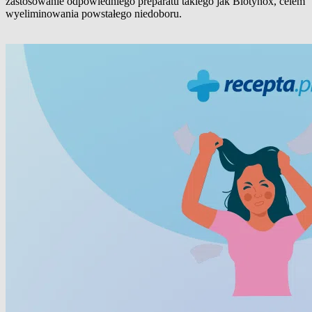
zastosowanie odpowiedniego preparatu takiego jak Biotynox, celem
wyeliminowania powstałego niedoboru.