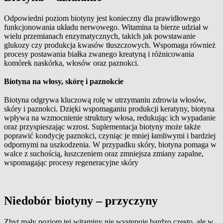
Odpowiedni poziom biotyny jest konieczny dla prawidłowego
funkcjonowania układu nerwowego. Witamina ta bierze udział w
wielu przemianach enzymatycznych, takich jak powstawanie
glukozy czy produkcja kwasów tłuszczowych. Wspomaga również
procesy postawania białka zwanego kreatyną i różnicowania
komórek naskórka, włosów oraz paznokci.
Biotyna na włosy, skórę i paznokcie
Biotyna odgrywa kluczową rolę w utrzymaniu zdrowia włosów,
skóry i paznokci. Dzięki wspomaganiu produkcji keratyny, biotyna
wpływa na wzmocnienie struktury włosa, redukując ich wypadanie
oraz przyspieszając wzrost. Suplementacja biotyny może także
poprawić kondycję paznokci, czyniąc je mniej łamliwymi i bardziej
odpornymi na uszkodzenia. W przypadku skóry, biotyna pomaga w
walce z suchością, łuszczeniem oraz zmniejsza zmiany zapalne,
wspomagając procesy regeneracyjne skóry
Niedobór biotyny – przyczyny
Zbyt mały poziom tej witaminy nie występuje bardzo często, ale w