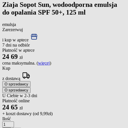
Ziaja Sopot Sun, wodoodporna emulsja
do opalania SPF 50+, 125 ml
emulsja
Zarezerwuj
i kup w aptece
7 dni na odbiór
Płatność w aptece
24
69
zł
cena maksymalna. (
więcej
)
Kup
z dostawą
O sprzedawcy
O sprzedawcy
U Ciebie w 2-3 dni
Płatność online
24
65
zł
+ koszt dostawy (od
9,99zł
)
Ilość