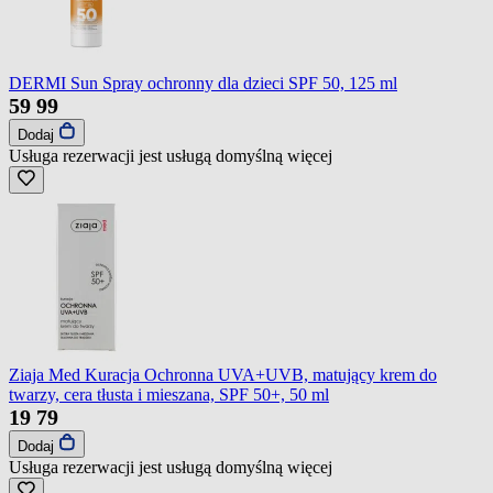
DERMI Sun Spray ochronny dla dzieci SPF 50, 125 ml
59
99
Dodaj
Usługa rezerwacji jest usługą domyślną
więcej
Ziaja Med Kuracja Ochronna UVA+UVB, matujący krem do
twarzy, cera tłusta i mieszana, SPF 50+, 50 ml
19
79
Dodaj
Usługa rezerwacji jest usługą domyślną
więcej