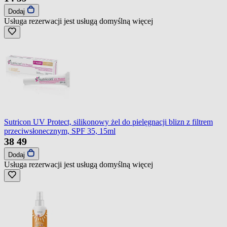
Dodaj
Usługa rezerwacji jest usługą domyślną
więcej
Sutricon UV Protect, silikonowy żel do pielęgnacji blizn z filtrem
przeciwsłonecznym, SPF 35, 15ml
38
49
Dodaj
Usługa rezerwacji jest usługą domyślną
więcej