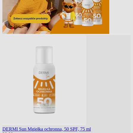
DERMI Sun Mgiełka ochronna, 50 SPF, 75 ml