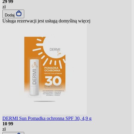
29
99
zł
Dodaj
Usługa rezerwacji jest usługą domyślną
więcej
DERMI Sun Pomadka ochronna SPF 30, 4,9 g
10
99
zł