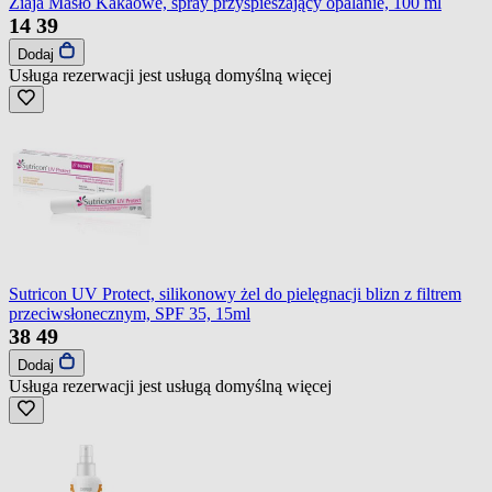
Ziaja Masło Kakaowe, spray przyspieszający opalanie, 100 ml
14
39
Dodaj
Usługa rezerwacji jest usługą domyślną
więcej
Sutricon UV Protect, silikonowy żel do pielęgnacji blizn z filtrem
przeciwsłonecznym, SPF 35, 15ml
38
49
Dodaj
Usługa rezerwacji jest usługą domyślną
więcej