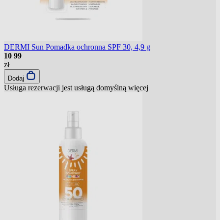
DERMI Sun Pomadka ochronna SPF 30, 4,9 g
10
99
zł
Dodaj
Usługa rezerwacji jest usługą domyślną
więcej