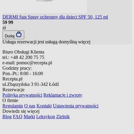
DERMI Sun Spray ochronny dla dzieci SPF 50, 125 ml
59
99
zł
Dodaj
Usługa rezerwacji jest usługą domyślną
więcej
Biuro Obsługi Klienta
tel.:
+48 42 200 75 75
e-mail:
pomoc@recepta.pl
Godziny pracy:
Pon.-Pt.:
8:00 - 16:00
Recepta.pl
ul.Zbąszyńska 3
91-342 Łódź
Rezerwacje
Polityka prywatności
Reklamacje i zwroty
O firmie
Regulamin
O nas
Kontakt
Ustawienia prywatności
Dowiedz się więcej
Blog
FAQ
Marki
Leksykon
Zielnik