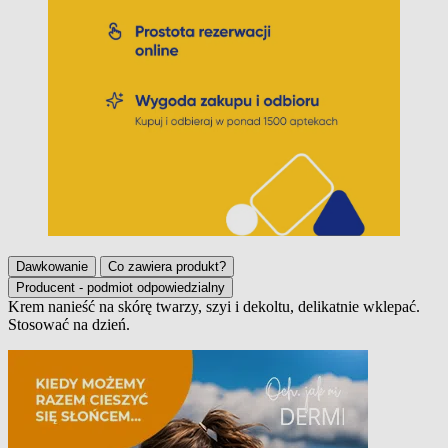
Dawkowanie
Co zawiera produkt?
Producent - podmiot odpowiedzialny
Krem nanieść na skórę twarzy, szyi i dekoltu, delikatnie wklepać.
Stosować na dzień.
Dawkowanie