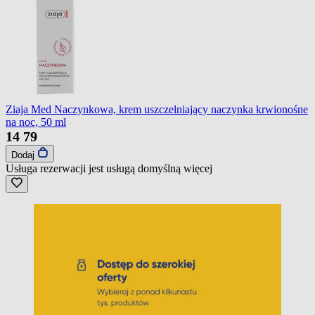
Ziaja Med Naczynkowa, krem uszczelniający naczynka krwionośne
na noc, 50 ml
14
79
Dodaj
Usługa rezerwacji jest usługą domyślną
więcej