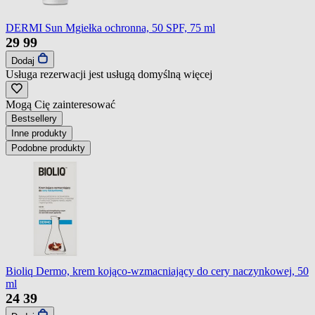
DERMI Sun Mgiełka ochronna, 50 SPF, 75 ml
29
99
Dodaj
Usługa rezerwacji jest usługą domyślną
więcej
Mogą Cię zainteresować
Bestsellery
Inne produkty
Podobne produkty
Bioliq Dermo, krem kojąco-wzmacniający do cery naczynkowej, 50
ml
24
39