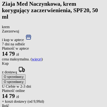
Ziaja Med Naczynkowa, krem
korygujący zaczerwienienia, SPF20, 50
ml
krem
Zarezerwuj
i kup w aptece
7 dni na odbiór
Płatność w aptece
14
79
zł
cena maksymalna. (
więcej
)
Kup
z dostawą
O sprzedawcy
O sprzedawcy
U Ciebie w 2-3 dni
Płatność online
14
79
zł
+ koszt dostawy (od
9,99zł
)
Ilość