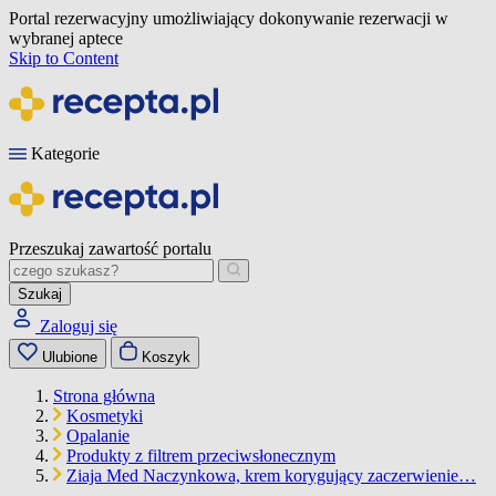
Portal rezerwacyjny umożliwiający dokonywanie rezerwacji w
wybranej aptece
Skip to Content
Kategorie
Przeszukaj zawartość portalu
Szukaj
Zaloguj się
Ulubione
Koszyk
Strona główna
Kosmetyki
Opalanie
Produkty z filtrem przeciwsłonecznym
Ziaja Med Naczynkowa, krem korygujący zaczerwienie…