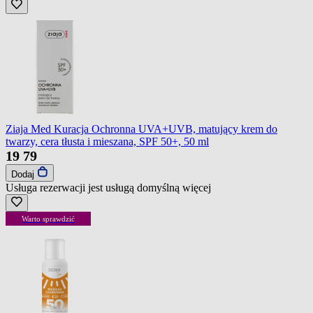
Ziaja Med Kuracja Ochronna UVA+UVB, matujący krem do
twarzy, cera tłusta i mieszana, SPF 50+, 50 ml
19
79
Dodaj
Usługa rezerwacji jest usługą domyślną
więcej
Warto sprawdzić