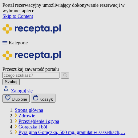
Portal rezerwacyjny umożliwiający dokonywanie rezerwacji w
wybranej aptece
Skip to Content
Kategorie
Przeszukaj zawartość portalu
Szukaj
Zaloguj się
Ulubione
Koszyk
Strona główna
Zdrowie
Przeziębienie i grypa
Gorączka i ból
Pyralgina Gorączka, 500 mg, granulat w saszetkach,…