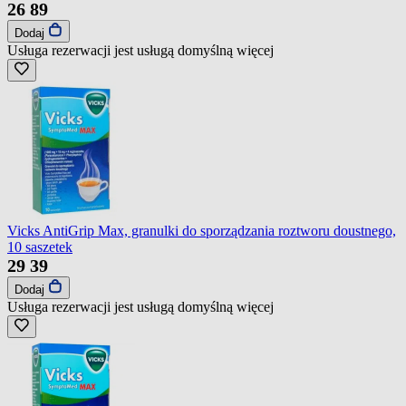
26
89
Dodaj
Usługa rezerwacji jest usługą domyślną
więcej
Vicks AntiGrip Max, granulki do sporządzania roztworu doustnego,
10 saszetek
29
39
Dodaj
Usługa rezerwacji jest usługą domyślną
więcej