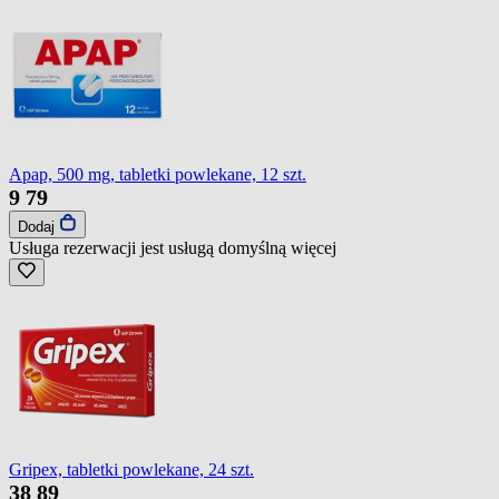
Apap, 500 mg, tabletki powlekane, 12 szt.
9
79
Dodaj
Usługa rezerwacji jest usługą domyślną
więcej
Gripex, tabletki powlekane, 24 szt.
38
89