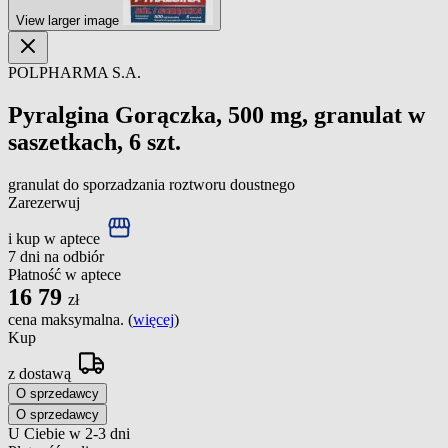
View larger image
POLPHARMA S.A.
Pyralgina Gorączka, 500 mg, granulat w
saszetkach, 6 szt.
granulat do sporzadzania roztworu doustnego
Zarezerwuj
i kup w aptece
7 dni na odbiór
Płatność w aptece
16
79
zł
cena maksymalna. (
więcej
)
Kup
z dostawą
O sprzedawcy
O sprzedawcy
U Ciebie w 2-3 dni