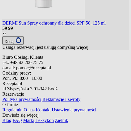
DERMI Sun Spray ochronny dla dzieci SPF 50, 125 ml
59
99
zł
Dodaj
Usługa rezerwacji jest usługą domyślną
więcej
Biuro Obsługi Klienta
tel.:
+48 42 200 75 75
e-mail:
pomoc@recepta.pl
Godziny pracy:
Pon.-Pt.:
8:00 - 16:00
Recepta.pl
ul.Zbąszyńska 3
91-342 Łódź
Rezerwacje
Polityka prywatności
Reklamacje i zwroty
O firmie
Regulamin
O nas
Kontakt
Ustawienia prywatności
Dowiedz się więcej
Blog
FAQ
Marki
Leksykon
Zielnik